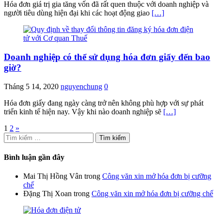
Hóa đơn giá trị gia tăng vốn đã rất quen thuộc với doanh nghiệp và
người tiêu dùng hiện đại khi các hoạt động giao
[…]
Doanh nghiệp có thể sử dụng hóa đơn giấy đến bao
giờ?
Tháng 5 14, 2020
nguyenchung
0
Hóa đơn giấy đang ngày càng trở nên không phù hợp với sự phát
triển kinh tế hiện nay. Vậy khi nào doanh nghiệp sẽ
[…]
Phân
1
2
»
Tìm
trang
kiếm
bài
cho:
Bình luận gần đây
viết
Mai Thị Hồng Vân
trong
Công văn xin mở hóa đơn bị cưỡng
chế
Đặng Thị Xoan
trong
Công văn xin mở hóa đơn bị cưỡng chế