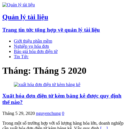
Quản lý tài liệu
Trang tin tức tổng hợp về quản lý tài liệu
Giới thiệu phần mềm
Nghiệp vụ hóa đơn
Báo giá hóa đơn điện tử
Tin Tức
Tháng:
Tháng 5 2020
Xuất hóa đơn điện tử kèm bảng kê được quy định
thế nào?
Tháng 5 29, 2020
nguyenchung
0
Trong một số trường hợp với số lượng hàng hóa lớn, doanh nghiệp
cần xuất hóa đơn điện tử kèm bảng kê. Vậy quy định
[…]