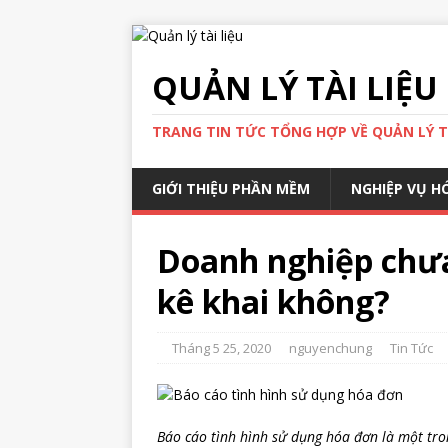
QUẢN LÝ TÀI LIỆU
TRANG TIN TỨC TỔNG HỢP VỀ QUẢN LÝ TÀ
GIỚI THIỆU PHẦN MỀM
NGHIỆP VỤ H
Doanh nghiệp chưa
kê khai không?
Tháng 5 25, 2020
nguyenchung
Tin Tức
Báo cáo tình hình sử dụng hóa đơn là một tro