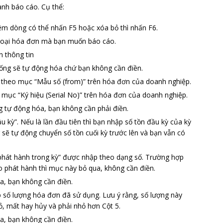
ành báo cáo. Cụ thể:
êm dòng có thể nhấn F5 hoặc xóa bỏ thì nhấn F6.
 loại hóa đơn mà bạn muốn báo cáo.
ền thông tin
hống sẽ tự động hóa chứ bạn không cần điền.
 theo mục “Mẫu số (from)” trên hóa đơn của doanh nghiệp.
 mục “Ký hiệu (Serial No)” trên hóa đơn của doanh nghiệp.
g tự động hóa, bạn không cần phải điền.
u kỳ”. Nếu là lần đầu tiên thì bạn nhập số tồn đầu kỳ của kỳ
g sẽ tự động chuyển số tồn cuối kỳ trước lên và bạn vẫn có
 phát hành trong kỳ” được nhập theo dạng số. Trường hợp
o phát hành thì mục này bỏ qua, không cần điền.
óa, bạn không cần điền.
 số lượng hóa đơn đã sử dụng. Lưu ý rằng, số lượng này
 mất hay hủy và phải nhỏ hơn Cột 5.
óa, bạn không cần điền.