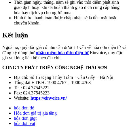
Thời gian ngày, tháng, năm sẽ ghi vào thời điểm phát sinh
giao dịch hoặc khi đã hoàn thành giao dịch cung cấp hàng
hóa hay dịch vụ cho người mua.
Hình thức thanh toán được chấp nhận sẽ là tiền mặt hoặc
chuyển khoản.
Kết luận
Ngoài ra, quý độc giả có nhu cầu được tư vấn về hóa đơn điện tử và
đăng ký dùng thử
phần mềm hóa đơn điện tử
Einvoice, quý độc
giả vui lòng liên hệ theo địa chỉ:
CÔNG TY PHÁT TRIỂN CÔNG NGHỆ THÁI SƠN
Địa chỉ: Số 15 Đặng Thùy Trâm – Cầu Giấy – Hà Nội
Tổng đài HTKH: 1900 4767 – 1900 4768
Tel : 024.37545222
Fax: 024.37545223
Website:
https://einvoice.vn/
hóa đơn đỏ
Hóa đơn giá trị gia tăng
hóa đơn gtgt
hóa đơn vat