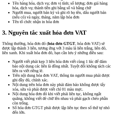
Tên hàng hóa, dịch vụ; đơn vị tính; số lượng; đơn giá hàng
hóa, dịch vụ; thành tiền ghi bằng số và bằng chữ
Người mua, người bán ký và ghi rõ họ tên, dấu người bán
(nếu có) và ngày, tháng, năm lập hóa đơn
Tên tổ chức nhận in hóa đơn
3. Nguyên tắc xuất hóa đơn VAT
Thông thường, hóa đơn đỏ (
hóa đơn GTGT
, hóa đơn VAT) sẽ
được lập thành 3 liên, tương ứng với 3 màu là liên trắng, liên đỏ,
liên xanh. Khi xuất hóa đơn đỏ, bạn cần lưu ý những điều sau:
Người viết phải kẹp 3 liên hóa đơn viết cùng 1 lúc để đảm
bảo nội dung các liên là đồng nhất. Tuyệt đối không tách các
liên ra viết riêng lẻ.
Trên nội dung hóa đơn VAT, thông tin người mua phải được
ghi đầy đủ, chính xác.
Nội dung trên hóa đơn này phải đảm bảo không được tẩy
xóa, sửa và phải được viết chỉ 01 màu mực.
Nội dung hóa đơn đỏ khi viết phải liên tục, không ngắt
quãng, không viết đè chữ lên nhau và phải gạch chéo phần
còn trống.
Số hóa đơn GTGT phải được lập liên tục theo số thứ tự nhỏ
đến lớn.