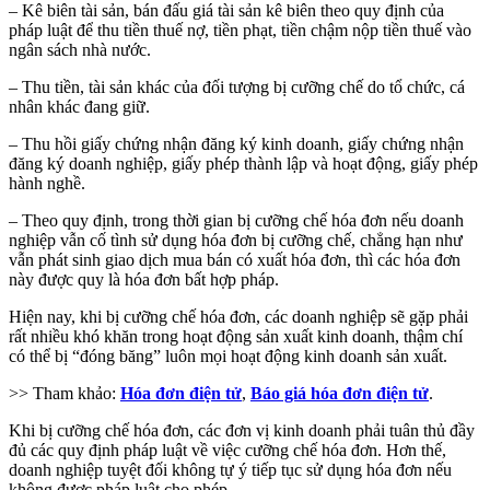
– Kê biên tài sản, bán đấu giá tài sản kê biên theo quy định của
pháp luật để thu tiền thuế nợ, tiền phạt, tiền chậm nộp tiền thuế vào
ngân sách nhà nước.
– Thu tiền, tài sản khác của đối tượng bị cưỡng chế do tổ chức, cá
nhân khác đang giữ.
– Thu hồi giấy chứng nhận đăng ký kinh doanh, giấy chứng nhận
đăng ký doanh nghiệp, giấy phép thành lập và hoạt động, giấy phép
hành nghề.
– Theo quy định, trong thời gian bị cưỡng chế hóa đơn nếu doanh
nghiệp vẫn cố tình sử dụng hóa đơn bị cưỡng chế, chẳng hạn như
vẫn phát sinh giao dịch mua bán có xuất hóa đơn, thì các hóa đơn
này được quy là hóa đơn bất hợp pháp.
Hiện nay, khi bị cưỡng chế hóa đơn, các doanh nghiệp sẽ gặp phải
rất nhiều khó khăn trong hoạt động sản xuất kinh doanh, thậm chí
có thể bị “đóng băng” luôn mọi hoạt động kinh doanh sản xuất.
>> Tham khảo:
Hóa đơn điện tử
,
Báo giá hóa đơn điện tử
.
Khi bị cưỡng chế hóa đơn, các đơn vị kinh doanh phải tuân thủ đầy
đủ các quy định pháp luật về việc cưỡng chế hóa đơn. Hơn thế,
doanh nghiệp tuyệt đối không tự ý tiếp tục sử dụng hóa đơn nếu
không được pháp luật cho phép.