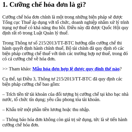
1. Cưỡng chế hóa đơn là gì?
Cưỡng chế hóa đơn chính là một trong những biện pháp sẽ được
Tổng cục Thuế áp dụng với tổ chức, doanh nghiệp nhằm xử lý trình
trạng nợ thuế có khả năng thu hồi. Điều này đã được Quốc Hội quy
định rất rõ trong Luật Quản lý thuế.
Trong Thông tư số 215/2013/TT-BTC hướng dẫn cưỡng chế thi
hành quyết định hành chính thuế, Bộ tài chính đã quy định rõ các
biện pháp cưỡng chế thuế với tình các trường hợp nợ thuế, trong đó
có cả cưỡng chế về hóa đơn.
>> Tham khảo:
Mẫu hóa đơn hợp lệ được quy định thế nào
?
Cụ thể, tại Điều 3, Thông tư 215/2013/TT-BTC đã quy định các
biện pháp cưỡng chế bao gồm:
– Trích tiền từ tài khoản của đối tượng bị cưỡng chế tại kho bạc nhà
nước, tổ chức tín dụng; yêu cầu phong tỏa tài khoản.
– Khấu trừ một phần tiền lương hoặc thu nhập.
– Thông báo hóa đơn không còn giá trị sử dụng, tức là sẽ tiến hành
cưỡng chế hóa đơn.