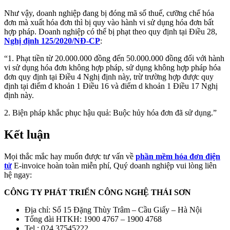
Như vậy, doanh nghiệp đang bị đóng mã số thuế, cưỡng chế hóa
đơn mà xuất hóa đơn thì bị quy vào hành vi sử dụng hóa đơn bất
hợp pháp. Doanh nghiệp có thể bị phạt theo quy định tại Điều 28,
Nghị định 125/2020/NĐ-CP
:
“1. Phạt tiền từ 20.000.000 đồng đến 50.000.000 đồng đối với hành
vi sử dụng hóa đơn không hợp pháp, sử dụng không hợp pháp hóa
đơn quy định tại Điều 4 Nghị định này, trừ trường hợp được quy
định tại điểm đ khoản 1 Điều 16 và điểm d khoản 1 Điều 17 Nghị
định này.
2. Biện pháp khắc phục hậu quả: Buộc hủy hóa đơn đã sử dụng.”
Kết luận
Mọi thắc mắc hay muốn được tư vấn về
phần mềm hóa đơn điện
tử
E-invoice hoàn toàn miễn phí, Quý doanh nghiệp vui lòng liên
hệ ngay:
CÔNG TY PHÁT TRIỂN CÔNG NGHỆ THÁI SƠN
Địa chỉ: Số 15 Đặng Thùy Trâm – Cầu Giấy – Hà Nội
Tổng đài HTKH: 1900 4767 – 1900 4768
Tel : 024.37545222