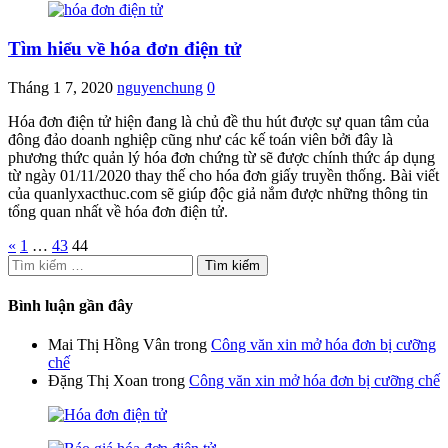
Tìm hiểu về hóa đơn điện tử
Tháng 1 7, 2020
nguyenchung
0
Hóa đơn điện tử hiện đang là chủ đề thu hút được sự quan tâm của
đông đảo doanh nghiệp cũng như các kế toán viên bởi đây là
phương thức quản lý hóa đơn chứng từ sẽ được chính thức áp dụng
từ ngày 01/11/2020 thay thế cho hóa đơn giấy truyền thống. Bài viết
của quanlyxacthuc.com sẽ giúp độc giả nắm được những thông tin
tổng quan nhất về hóa đơn điện tử.
Phân
«
1
…
43
44
Tìm
trang
kiếm
bài
cho:
Bình luận gần đây
viết
Mai Thị Hồng Vân
trong
Công văn xin mở hóa đơn bị cưỡng
chế
Đặng Thị Xoan
trong
Công văn xin mở hóa đơn bị cưỡng chế