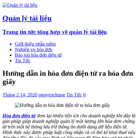
Quản lý tài liệu
Trang tin tức tổng hợp về quản lý tài liệu
Giới thiệu phần mềm
Nghiệp vụ hóa đơn
Báo giá hóa đơn điện tử
Tin Tức
Hướng dẫn in hóa đơn điện tử ra hóa đơn
giấy
Tháng 2 14, 2020
nguyenchung
Tin Tức
0
Hóa đơn điện tử
đem lại nhiều tiện ích cho doanh nghiệp khi đây là
giải pháp giúp doanh nghiệp quản lý một lượng lớn hóa đơn chứng
từ trên một hệ thống lưu trữ thông tin dưới dạng dữ liệu điện tử.
Hình thức này được pháp luật công nhận và có thể kê khai thuế nếu
đáp ứng đầy đủ các quy định có liên quan để đảm bảo giá trị pháp