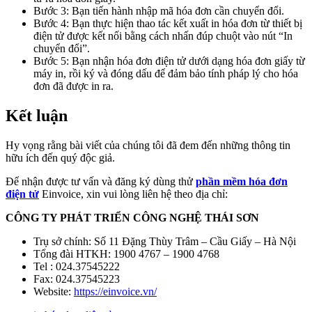
Bước 3: Bạn tiến hành nhập mã hóa đơn cần chuyển đổi.
Bước 4: Bạn thực hiện thao tác kết xuất in hóa đơn từ thiết bị
điện tử được kết nối bằng cách nhấn đúp chuột vào nút “In
chuyển đổi”.
Bước 5: Bạn nhận hóa đơn điện tử dưới dạng hóa đơn giấy từ
máy in, rồi ký và đóng dấu để đảm bảo tính pháp lý cho hóa
đơn đã được in ra.
Kết luận
Hy vọng rằng bài viết của chúng tôi đã đem đến những thông tin
hữu ích đến quý độc giả.
Để nhận được tư vấn và đăng ký dùng thử
phần mềm hóa đơn
điện tử
Einvoice, xin vui lòng liên hệ theo địa chỉ:
CÔNG TY PHÁT TRIỂN CÔNG NGHỆ THÁI SƠN
Trụ sở chính: Số 11 Đặng Thùy Trâm – Cầu Giấy – Hà Nội
Tổng đài HTKH: 1900 4767 – 1900 4768
Tel : 024.37545222
Fax: 024.37545223
Website:
https://einvoice.vn/