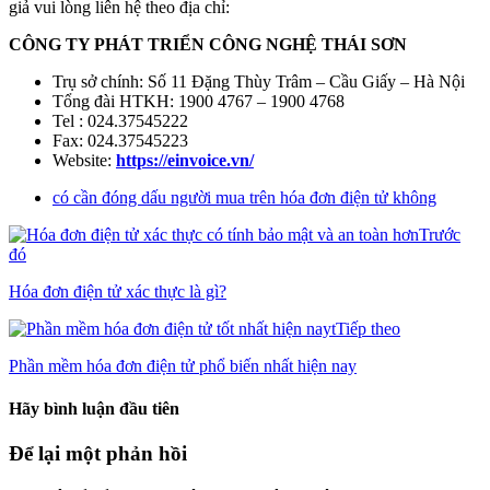
giả vui lòng liên hệ theo địa chỉ:
CÔNG TY PHÁT TRIỂN CÔNG NGHỆ THÁI SƠN
Trụ sở chính: Số 11 Đặng Thùy Trâm – Cầu Giấy – Hà Nội
Tổng đài HTKH: 1900 4767 – 1900 4768
Tel : 024.37545222
Fax: 024.37545223
Website:
https://einvoice.vn/
có cần đóng dấu người mua trên hóa đơn điện tử không
Trước
đó
Hóa đơn điện tử xác thực là gì?
Tiếp theo
Phần mềm hóa đơn điện tử phổ biến nhất hiện nay
Hãy bình luận đầu tiên
Để lại một phản hồi