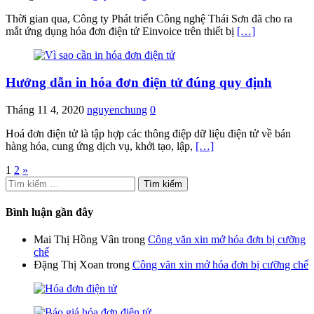
Thời gian qua, Công ty Phát triển Công nghệ Thái Sơn đã cho ra
mắt ứng dụng hóa đơn điện tử Einvoice trên thiết bị
[…]
Hướng dẫn in hóa đơn điện tử đúng quy định
Tháng 11 4, 2020
nguyenchung
0
Hoá đơn điện tử là tập hợp các thông điệp dữ liệu điện tử về bán
hàng hóa, cung ứng dịch vụ, khởi tạo, lập,
[…]
Phân
1
2
»
Tìm
trang
kiếm
bài
cho:
Bình luận gần đây
viết
Mai Thị Hồng Vân
trong
Công văn xin mở hóa đơn bị cưỡng
chế
Đặng Thị Xoan
trong
Công văn xin mở hóa đơn bị cưỡng chế