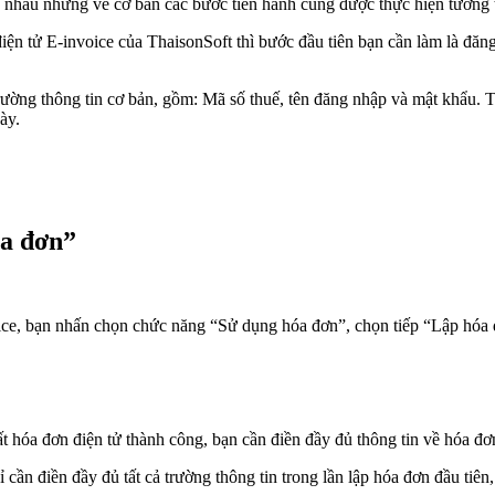
 nhau nhưng về cơ bản các bước tiến hành cũng được thực hiện tương 
 tử E-invoice của ThaisonSoft thì bước đầu tiên bạn cần làm là đăng
ường thông tin cơ bản, gồm: Mã số thuế, tên đăng nhập và mật khẩu. 
ày.
óa đơn”
ce, bạn nhấn chọn chức năng “Sử dụng hóa đơn”, chọn tiếp “Lập hóa đ
ất hóa đơn điện tử thành công, bạn cần điền đầy đủ thông tin về hóa đ
cần điền đầy đủ tất cả trường thông tin trong lần lập hóa đơn đầu tiên,