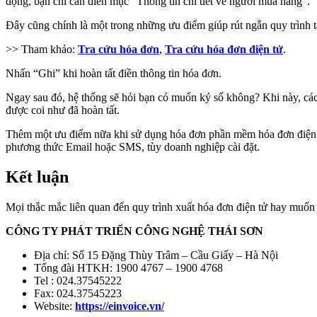
động, bạn chỉ cần điền mục “Thông tin chi tiết về người mua hàng”.
Đây cũng chính là một trong những ưu điểm giúp rút ngắn quy trình tạ
>> Tham khảo:
Tra cứu hóa đơn
,
Tra cứu hóa đơn điện tử
.
Nhấn “Ghi” khi hoàn tất điền thông tin hóa đơn.
Ngay sau đó, hệ thống sẽ hỏi bạn có muốn ký số không? Khi này, các 
được coi như đã hoàn tất.
Thêm một ưu điểm nữa khi sử dụng hóa đơn phần mềm hóa đơn điện tử
phương thức Email hoặc SMS, tùy doanh nghiệp cài đặt.
Kết luận
Mọi thắc mắc liên quan đến quy trình xuất hóa đơn điện tử hay muốn
CÔNG TY PHÁT TRIỂN CÔNG NGHỆ THÁI SƠN
Địa chỉ: Số 15 Đặng Thùy Trâm – Cầu Giấy – Hà Nội
Tổng đài HTKH: 1900 4767 – 1900 4768
Tel : 024.37545222
Fax: 024.37545223
Website:
https://einvoice.vn/