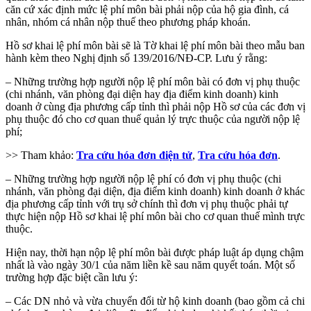
căn cứ xác định mức lệ phí môn bài phải nộp của hộ gia đình, cá
nhân, nhóm cá nhân nộp thuế theo phương pháp khoán.
Hồ sơ khai lệ phí môn bài sẽ là Tờ khai lệ phí môn bài theo mẫu ban
hành kèm theo Nghị định số 139/2016/NĐ-CP. Lưu ý rằng:
– Những trường hợp người nộp lệ phí môn bài có đơn vị phụ thuộc
(chi nhánh, văn phòng đại diện hay địa điểm kinh doanh) kinh
doanh ở cùng địa phương cấp tỉnh thì phải nộp Hồ sơ của các đơn vị
phụ thuộc đó cho cơ quan thuế quản lý trực thuộc của người nộp lệ
phí;
>> Tham khảo:
Tra cứu hóa đơn điện tử
,
Tra cứu hóa đơn
.
– Những trường hợp người nộp lệ phí có đơn vị phụ thuộc (chi
nhánh, văn phòng đại diện, địa điểm kinh doanh) kinh doanh ở khác
địa phương cấp tỉnh với trụ sở chính thì đơn vị phụ thuộc phải tự
thực hiện nộp Hồ sơ khai lệ phí môn bài cho cơ quan thuế mình trực
thuộc.
Hiện nay, thời hạn nộp lệ phí môn bài được pháp luật áp dụng chậm
nhất là vào ngày 30/1 của năm liền kề sau năm quyết toán. Một số
trường hợp đặc biệt cần lưu ý:
– Các DN nhỏ và vừa chuyển đổi từ hộ kinh doanh (bao gồm cả chi