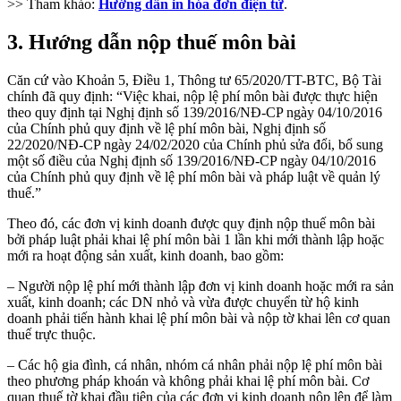
>> Tham khảo:
Hướng dẫn in hóa đơn điện tử
.
3. Hướng dẫn nộp thuế môn bài
Căn cứ vào Khoản 5, Điều 1, Thông tư 65/2020/TT-BTC, Bộ Tài
chính đã quy định: “Việc khai, nộp lệ phí môn bài được thực hiện
theo quy định tại Nghị định số 139/2016/NĐ-CP ngày 04/10/2016
của Chính phủ quy định về lệ phí môn bài, Nghị định số
22/2020/NĐ-CP ngày 24/02/2020 của Chính phủ sửa đổi, bổ sung
một số điều của Nghị định số 139/2016/NĐ-CP ngày 04/10/2016
của Chính phủ quy định về lệ phí môn bài và pháp luật về quản lý
thuế.”
Theo đó, các đơn vị kinh doanh được quy định nộp thuế môn bài
bởi pháp luật phải khai lệ phí môn bài 1 lần khi mới thành lập hoặc
mới ra hoạt động sản xuất, kinh doanh, bao gồm:
– Người nộp lệ phí mới thành lập đơn vị kinh doanh hoặc mới ra sản
xuất, kinh doanh; các DN nhỏ và vừa được chuyển từ hộ kinh
doanh phải tiến hành khai lệ phí môn bài và nộp tờ khai lên cơ quan
thuế trực thuộc.
– Các hộ gia đình, cá nhân, nhóm cá nhân phải nộp lệ phí môn bài
theo phương pháp khoán và không phải khai lệ phí môn bài. Cơ
quan thuế tờ khai đầu tiên của các đơn vị kinh doanh nộp lên để làm