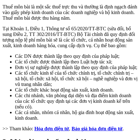
Thuế môn bài là một sắc thuế trực thu và thường là định ngạch đánh
vào giấy phép kinh doanh của các doanh nghiệp và hộ kinh doanh.
Thuế môn bài được thu hàng năm.
Tại Khoản 1, Điều 1, Thông tư số 65/2020/TT-BTC (sửa đổi, bổ
sung Điều 2, TT 302/2016/TT-BTC) Bộ Tài chính đã quy định đối
tượng nộp lệ phí môn bài sẽ là các tổ chức, cá nhân hoạt động sản
xuất, kinh doanh hàng hóa, cung cấp dịch vụ. Cụ thể bao gồm:
Các DN được thành lập theo quy định của pháp luật;
Các tổ chức được thành lập theo Luật hợp tác xã;
Đơn vị sự nghiệp được thành lập theo quy định của pháp luật;
Các tổ chức kinh tế của tổ chức chính trị, tổ chức chính trị –
xã hội, tổ chức xã hội, tổ chức xã hội – nghề nghiệp và đơn vị
vũ trang nhân dân;
Các tổ chức khác hoạt động sản xuất, kinh doanh.
Các chi nhánh, văn phòng đại diện và địa điểm kinh doanh
của các tổ chức quy định tại các đơn vị kinh doanh kể trên
(nếu có).
Các cá nhân, nhóm cá nhân, hộ gia đình hoạt động sản xuất,
kinh doanh.
>> Tham khảo:
Hóa đơn điện tử
,
Báo giá hóa đơn điện tử
.