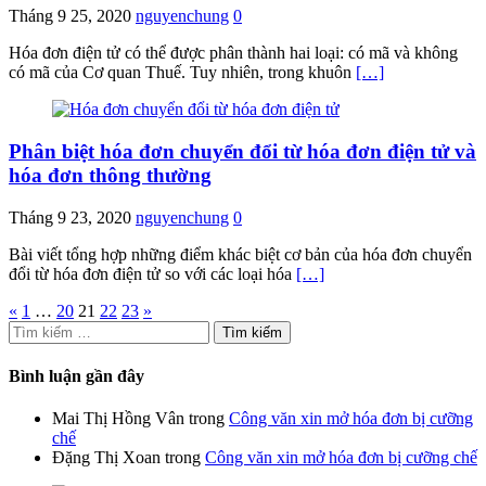
Tháng 9 25, 2020
nguyenchung
0
Hóa đơn điện tử có thể được phân thành hai loại: có mã và không
có mã của Cơ quan Thuế. Tuy nhiên, trong khuôn
[…]
Phân biệt hóa đơn chuyển đổi từ hóa đơn điện tử và
hóa đơn thông thường
Tháng 9 23, 2020
nguyenchung
0
Bài viết tổng hợp những điểm khác biệt cơ bản của hóa đơn chuyển
đổi từ hóa đơn điện tử so với các loại hóa
[…]
Phân
«
1
…
20
21
22
23
»
Tìm
trang
kiếm
bài
cho:
Bình luận gần đây
viết
Mai Thị Hồng Vân
trong
Công văn xin mở hóa đơn bị cưỡng
chế
Đặng Thị Xoan
trong
Công văn xin mở hóa đơn bị cưỡng chế