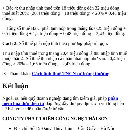
+ Bậc 4: thu nhập tính thuế trên 18 triệu đồng đến 32 triệu đồng,
thuế suất 20%: (20,4 triệu đồng – 18 triệu đồng) × 20% = 0,48 triệu
đồng.
– Tổng số thuế Bà C phải tạm nộp trong tháng là: 0,25 triệu đồng +
0,5 triệu đồng + 1,2 triệu đồng + 0,48 triệu đồng = 2,43 triệu đồng.
Cách 2:
Số thuế phải nộp tính theo phương pháp rút gọn:
Thu nhập tính thuế trong tháng 20,4 triệu đồng là thu nhập tính thuế
thuộc bậc 4. Số thuế thu nhập cá nhân phải nộp như sau: 20,4 triệu
đồng × 20% – 1,65 triệu đồng = 2,43 triệu đồng.
>> Tham khảo:
Cách tính thuế TNCN từ trúng thưởng
.
Kết luận
Ngoài ra, nếu quý doanh nghiệp đang tìm kiếm giải pháp
phần
mềm hóa đơn điện tử
đáp ứng đầy đủ quy định, xin vui lòng liên
hệ E-invoice để nhận được tư vấn:
CÔNG TY PHÁT TRIỂN CÔNG NGHỆ THÁI SƠN
Địa chỉ: Số 15 Đặng Thùy Trâm – Cầu Giấy – Hà Nội