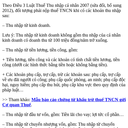
Theo Điều 3 Luật Thuế Thu nhập cá nhân 2007 (sửa đổi, bổ sung
2012), đối tượng phải nộp thuế TNCN khi có các khoản thu nhập
sau:
– Thu nhập từ kinh doanh.
Lưu ý: Thu nhập từ kinh doanh không gồm thu nhập của cá nhân
kinh doanh có doanh thu từ 100 triệu đồng/năm trở xuống.
– Thu nhập từ tiền lương, tiền công, gồm:
+ Tiền lương, tiền công và các khoản có tính chất tiền lương, tiền
công (dưới các hình thức bằng tiền hoặc không bằng tiền).
+ Các khoản phụ cấp, trợ cấp, trừ các khoản sau: phụ cấp, trợ cấp
về ưu đãi người có công; phụ cấp quốc phòng, an ninh; phụ cấp độc
hại, nguy hiểm; phụ cấp thu hút, phụ cấp khu vực theo quy định của
pháp luật…
>> Tham khảo:
Mẫu báo cáo chứng từ khấu trừ thuế TNCN gửi
Cơ quan Thuế
.
– Thu nhập từ đầu tư vốn, gồm: Tiền lãi cho vay; lợi tức cổ phần…
– Thu nhập từ chuyển nhượng vốn, gồm: Thu nhập từ chuyển