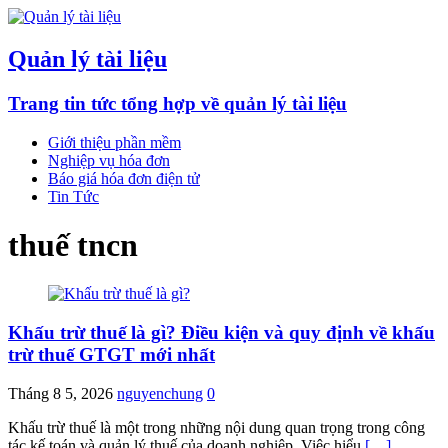
Quản lý tài liệu
Trang tin tức tổng hợp về quản lý tài liệu
Giới thiệu phần mềm
Nghiệp vụ hóa đơn
Báo giá hóa đơn điện tử
Tin Tức
thuế tncn
Khấu trừ thuế là gì? Điều kiện và quy định về khấu
trừ thuế GTGT mới nhất
Tháng 8 5, 2026
nguyenchung
0
Khấu trừ thuế là một trong những nội dung quan trọng trong công
tác kế toán và quản lý thuế của doanh nghiệp. Việc hiểu
[…]