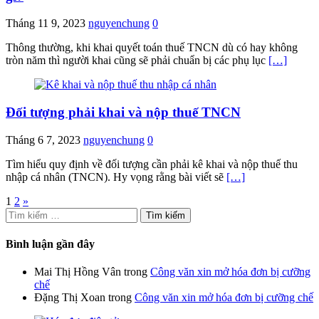
Tháng 11 9, 2023
nguyenchung
0
Thông thường, khi khai quyết toán thuế TNCN dù có hay không
tròn năm thì người khai cũng sẽ phải chuẩn bị các phụ lục
[…]
Đối tượng phải khai và nộp thuế TNCN
Tháng 6 7, 2023
nguyenchung
0
Tìm hiểu quy định về đối tượng cần phải kê khai và nộp thuế thu
nhập cá nhân (TNCN). Hy vọng rằng bài viết sẽ
[…]
Phân
1
2
»
Tìm
trang
kiếm
bài
cho:
Bình luận gần đây
viết
Mai Thị Hồng Vân
trong
Công văn xin mở hóa đơn bị cưỡng
chế
Đặng Thị Xoan
trong
Công văn xin mở hóa đơn bị cưỡng chế