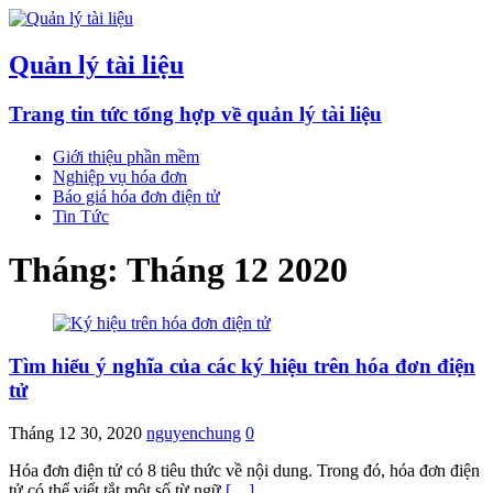
Quản lý tài liệu
Trang tin tức tổng hợp về quản lý tài liệu
Giới thiệu phần mềm
Nghiệp vụ hóa đơn
Báo giá hóa đơn điện tử
Tin Tức
Tháng:
Tháng 12 2020
Tìm hiểu ý nghĩa của các ký hiệu trên hóa đơn điện
tử
Tháng 12 30, 2020
nguyenchung
0
Hóa đơn điện tử có 8 tiêu thức về nội dung. Trong đó, hóa đơn điện
tử có thể viết tắt một số từ ngữ
[…]