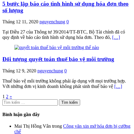
5 bước lập báo cáo tình hình sử dụng hóa đơn theo
số lượng
Tháng 12 11, 2020
nguyenchung
0
Tại Điều 27 của Thông tư 39/2014/TT-BTC, Bộ Tài chính đã có
quy định về báo cáo tình hình sử dụng hóa đơn. Theo đó,
[…]
Đối tượng quyết toán thuế bảo vệ môi trường
Tháng 12 9, 2020
nguyenchung
0
Thuế bảo vệ môi trường không phải áp dụng với mọi trường hợp.
Với những đơn vị kinh doanh không phát sinh thuế bảo vệ
[…]
Phân
1
2
»
Tìm
trang
kiếm
bài
cho:
Bình luận gần đây
viết
Mai Thị Hồng Vân
trong
Công văn xin mở hóa đơn bị cưỡng
chế