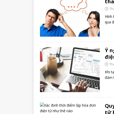
tha
Th
Hình 
qua đ
Ý n
điệ
Th
Khi t
đảm b
Quy
tử 