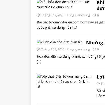
Khi
đơn
Tháng 3 12, 2020
nguyenchung
0
Bài viết từ quanlytailieu.com hôm nay sẽ gi
buộc phải sử dụng hóa
[…]
Những l
Tháng 3 11, 2020
nguyenchung
0
Hóa đơn điện tử đang là một xu hướng tất yếu
[…]
Lợi
Th
Bài v
bản v