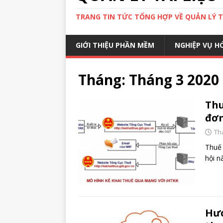
TRANG TIN TỨC TỔNG HỢP VỀ QUẢN LÝ TÀ
GIỚI THIỆU PHẦN MỀM
NGHIỆP VỤ H
Tháng:
Tháng 3 2020
Thu
đơn
Th
Thuế 
hội n
Hướ