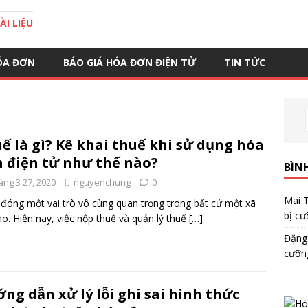
I LIỆU
ÓA ĐƠN
BÁO GIÁ HÓA ĐƠN ĐIỆN TỬ
TIN TỨC
ế là gì? Kê khai thuế khi sử dụng hóa
 điện tử như thế nào?
BÌN
áng 3 27, 2020
nguyenchung
0
Mai 
đóng một vai trò vô cùng quan trọng trong bất cứ một xã
bị cư
ào. Hiện nay, việc nộp thuế và quản lý thuế
[…]
Đặng
cưỡn
ng dẫn xử lý lỗi ghi sai hình thức