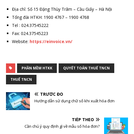
Địa chỉ: Số 15 Đặng Thùy Trâm – Cầu Giấy – Hà Nội
Tổng đài HTKH: 1900 4767 – 1900 4768
Tel : 024.37545222
Fax: 024.37545223
Website:
https://einvoice.vn/
PHẦN MỀM HTKK
QUYẾT TOÁN THUẾ TNCN
THUẾ TNCN
TRƯỚC ĐÓ
Hướng dẫn sử dụng chữ số khi xuất hóa đơn
TIẾP THEO
Cần chú ý quy định gì về mẫu số hóa đơn?