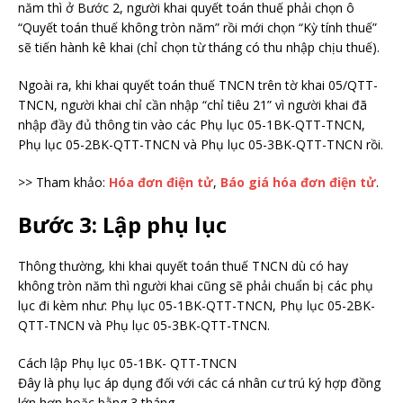
năm thì ở Bước 2, người khai quyết toán thuế phải chọn ô
“Quyết toán thuế không tròn năm” rồi mới chọn “Kỳ tính thuế”
sẽ tiến hành kê khai (chỉ chọn từ tháng có thu nhập chịu thuế).
Ngoài ra, khi khai quyết toán thuế TNCN trên tờ khai 05/QTT-
TNCN, người khai chỉ cần nhập “chỉ tiêu 21” vì người khai đã
nhập đầy đủ thông tin vào các Phụ lục 05-1BK-QTT-TNCN,
Phụ lục 05-2BK-QTT-TNCN và Phụ lục 05-3BK-QTT-TNCN rồi.
>> Tham khảo:
Hóa đơn điện tử
,
Báo giá hóa đơn điện tử
.
Bước 3: Lập phụ lục
Thông thường, khi khai quyết toán thuế TNCN dù có hay
không tròn năm thì người khai cũng sẽ phải chuẩn bị các phụ
lục đi kèm như: Phụ lục 05-1BK-QTT-TNCN, Phụ lục 05-2BK-
QTT-TNCN và Phụ lục 05-3BK-QTT-TNCN.
Cách lập Phụ lục 05-1BK- QTT-TNCN
Đây là phụ lục áp dụng đối với các cá nhân cư trú ký hợp đồng
lớn hơn hoặc bằng 3 tháng.