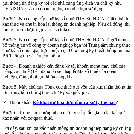
gửi thông tin đăng ký tới các nhà cung ứng dịch vụ chữ ký như
THAISON-CA mà doanh nghiệp mình chọn sử dụng.
Bước 2: Nhà cung cấp chữ ký số như THAISON-CA sẽ tiến hành
xác thực và chuẩn hóa lại thông tin doanh nghiệp. Nếu đã đúng, thì
thông tin sẽ được nạp vào usb token.
Bước 3: Nhà cung cấp chữ ký số như THAISON-CA sẽ gửi toàn
bộ thông tin về công ty doanh nghiệp bạn tới Trung tâm chứng thực
chữ ký số quốc gia, trực thuộc cục Ứng dụng kỹ thuật thông tin của
Bộ Thông tin và Truyền thông.
Bước 4: Doanh nghiệp cần đăng ký tài khoản mang máy chủ của
Tổng cục thuế (Tên đăng tải sẽ nhập là Mã số thuế của doanh
nghiệp), đồng thời gửi khóa công khai.
Bước 5: Máy chủ của Tổng cục thuế gửi yêu cầu xác nhận thông tin
tới Trung tâm chứng thực chữ ký số quốc gia.
>> Tham khảo:
Kê khai dư hóa đơn đầu ra xử lý thế nào
?
Bước 6: Trung tâm chứng nhận chữ ký số quốc gia trả lại kết quả
xác nhận với cơ quan thuế.
Tới đây, sau khi đã xác nhận thông tin doanh nghiệp đăng ký chứng
thư số là hoàn toàn chính xác, quy trình đăng ký và xác nhận chứng