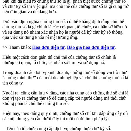
Sau khi đã hiểu rõ chứng thư số là gì, phân biệt được chứng thư số
và chữ ký số thì việc giải mã chủ thể của chứng thư số là gì cũng trở
nên đơn giản và dễ dàng hơn.
Dựa vào định nghĩa chứng thư số, có thể khẳng định rằng chủ thể
chứng thư số là gì chính là các cơ quan, tổ chức, cá nhân sở hữu nó
và sử dụng nó nhằm xác nhận họ là người đã ký chữ ký số thông
qua việc sử dụng khóa bí mật tương ứng.
>> Tham khảo:
Hóa đơn điện tử
,
Báo giá hóa đơn điện tử
.
Hiểu một cách đơn giản thì chủ thể của chứng thư số chính là
những cơ quan, tổ chức, cá nhân sở hữu và sử dụng nó.
Trong doanh các đơn vị kinh doanh, chứng thư số đóng vai trò như
“chứng minh thư” của mỗi doanh nghiệp và chủ thể chứng thư số là
tên công ty.
Ngoài ra, cũng cần lưu ý rằng, các nhà cung cấp chứng thư số chỉ là
đơn vị tạo ra chứng thư số để cung cấp tới người dùng mà thôi chứ
không phải là chủ thể chứng thư số.
Hiện nay, theo đúng quy định, chứng thư số chỉ khi đáp ứng đầy đủ
các nội dung yêu cầu dưới đây thì mới có đủ tính pháp lý:
– Tên của tổ chức cung cấp dịch vụ chứng thực chữ ký số.