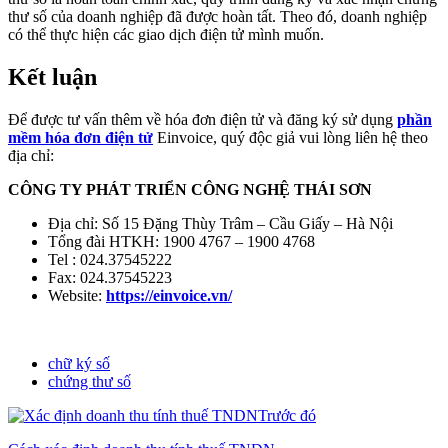
thư số của doanh nghiệp đã được hoàn tất. Theo đó, doanh nghiệp
có thể thực hiện các giao dịch điện tử mình muốn.
Kết luận
Để được tư vấn thêm về hóa đơn điện tử và đăng ký sử dụng
phần
mềm hóa đơn điện tử
Einvoice, quý độc giả vui lòng liên hệ theo
địa chỉ:
CÔNG TY PHÁT TRIỂN CÔNG NGHỆ THÁI SƠN
Địa chỉ: Số 15 Đặng Thùy Trâm – Cầu Giấy – Hà Nội
Tổng đài HTKH: 1900 4767 – 1900 4768
Tel : 024.37545222
Fax: 024.37545223
Website:
https://einvoice.vn/
chữ ký số
chứng thư số
Trước đó