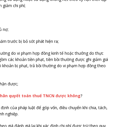
 giảm chi phí;
ủ nợ;
m trước bị bỏ sót phát hiện ra;
i thường do vi phạm hợp đồng kinh tế hoặc thưởng do thực
ồm các khoản tiền phạt, tiền bồi thường được ghi giảm giá
) đi khoản bị phạt, trả bồi thường do vi phạm hợp đồng theo
nhận được;
nhân quyết toán thuế TNCN được không
?
 định của pháp luật để góp vốn, điều chuyển khi chia, tách,
nh nghiệp.
o giá đánh giá lại khi xác định chi phí được trừ theo quy