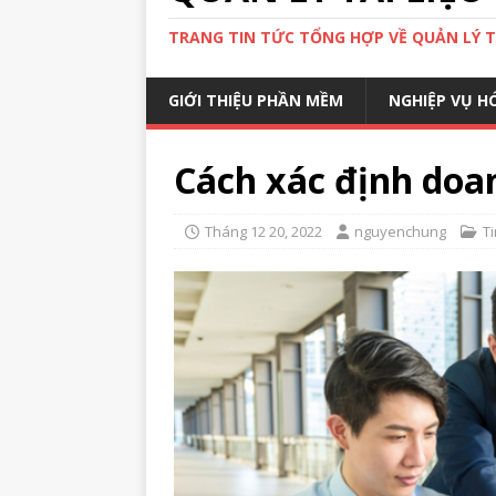
TRANG TIN TỨC TỔNG HỢP VỀ QUẢN LÝ TÀ
GIỚI THIỆU PHẦN MỀM
NGHIỆP VỤ H
Cách xác định doa
Tháng 12 20, 2022
nguyenchung
T