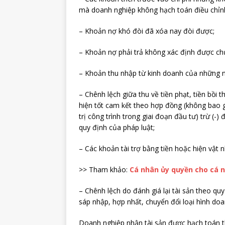
mà doanh nghiệp không hạch toán điều chỉnh
– Khoản nợ khó đòi đã xóa nay đòi được;
– Khoản nợ phải trả không xác định được ch
– Khoản thu nhập từ kinh doanh của những nă
– Chênh lệch giữa thu về tiền phạt, tiền bồ
hiện tốt cam kết theo hợp đồng (không bao g
trị công trình trong giai đoạn đầu tư) trừ (-
quy định của pháp luật;
– Các khoản tài trợ bằng tiền hoặc hiện vật 
>> Tham khảo:
Cá nhân ủy quyền cho cá 
– Chênh lệch do đánh giá lại tài sản theo quy
sáp nhập, hợp nhất, chuyển đổi loại hình doa
Doanh nghiệp nhận tài sản được hạch toán the