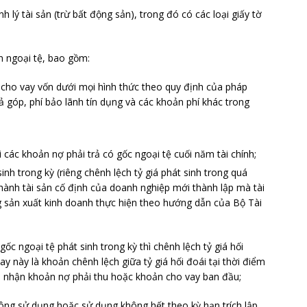
 lý tài sản (trừ bất động sản), trong đó có các loại giấy tờ
án ngoại tệ, bao gồm:
lãi cho vay vốn dưới mọi hình thức theo quy định của pháp
trả góp, phí bảo lãnh tín dụng và các khoản phí khác trong
i các khoản nợ phải trả có gốc ngoại tệ cuối năm tài chính;
inh trong kỳ (riêng chênh lệch tỷ giá phát sinh trong quá
thành tài sản cố định của doanh nghiệp mới thành lập mà tài
g sản xuất kinh doanh thực hiện theo hướng dẫn của Bộ Tài
ốc ngoại tệ phát sinh trong kỳ thì chênh lệch tỷ giá hối
y này là khoản chênh lệch giữa tỷ giá hối đoái tại thời điểm
 ghi nhận khoản nợ phải thu hoặc khoản cho vay ban đầu;
hông sử dụng hoặc sử dụng không hết theo kỳ hạn trích lập