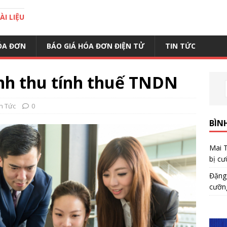
I LIỆU
ÓA ĐƠN
BÁO GIÁ HÓA ĐƠN ĐIỆN TỬ
TIN TỨC
nh thu tính thuế TNDN
in Tức
0
BÌN
Mai 
bị cư
Đặng
cưỡn