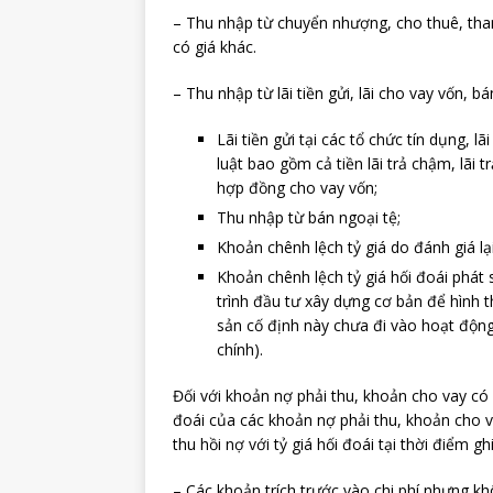
– Thu nhập từ chuyển nhượng, cho thuê, thanh
có giá khác.
– Thu nhập từ lãi tiền gửi, lãi cho vay vốn, b
Lãi tiền gửi tại các tổ chức tín dụng, 
luật bao gồm cả tiền lãi trả chậm, lãi 
hợp đồng cho vay vốn;
Thu nhập từ bán ngoại tệ;
Khoản chênh lệch tỷ giá do đánh giá lạ
Khoản chênh lệch tỷ giá hối đoái phát s
trình đầu tư xây dựng cơ bản để hình 
sản cố định này chưa đi vào hoạt độn
chính).
Đối với khoản nợ phải thu, khoản cho vay có g
đoái của các khoản nợ phải thu, khoản cho va
thu hồi nợ với tỷ giá hối đoái tại thời điểm
– Các khoản trích trước vào chi phí nhưng k