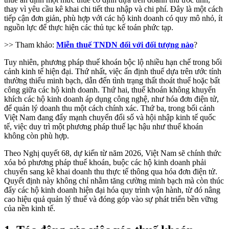
thay vì yêu cầu kê khai chi tiết thu nhập và chi phí. Đây là một cách
tiếp cận đơn giản, phù hợp với các hộ kinh doanh có quy mô nhỏ, ít
nguồn lực để thực hiện các thủ tục kế toán phức tạp.
>> Tham khảo:
Miễn thuế TNDN đối với đối tượng nào
?
Tuy nhiên, phương pháp thuế khoán bộc lộ nhiều hạn chế trong bối
cảnh kinh tế hiện đại. Thứ nhất, việc ấn định thuế dựa trên ước tính
thường thiếu minh bạch, dẫn đến tình trạng thất thoát thuế hoặc bất
công giữa các hộ kinh doanh. Thứ hai, thuế khoán không khuyến
khích các hộ kinh doanh áp dụng công nghệ, như hóa đơn điện tử,
để quản lý doanh thu một cách chính xác. Thứ ba, trong bối cảnh
Việt Nam đang đẩy mạnh chuyển đổi số và hội nhập kinh tế quốc
tế, việc duy trì một phương pháp thuế lạc hậu như thuế khoán
không còn phù hợp.
Theo Nghị quyết 68, dự kiến từ năm 2026, Việt Nam sẽ chính thức
xóa bỏ phương pháp thuế khoán, buộc các hộ kinh doanh phải
chuyển sang kê khai doanh thu thực tế thông qua hóa đơn điện tử.
Quyết định này không chỉ nhằm tăng cường minh bạch mà còn thúc
đẩy các hộ kinh doanh hiện đại hóa quy trình vận hành, từ đó nâng
cao hiệu quả quản lý thuế và đóng góp vào sự phát triển bền vững
của nền kinh tế.