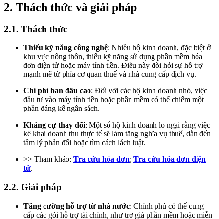
2. Thách thức và giải pháp
2.1. Thách thức
Thiếu kỹ năng công nghệ
: Nhiều hộ kinh doanh, đặc biệt ở
khu vực nông thôn, thiếu kỹ năng sử dụng phần mềm hóa
đơn điện tử hoặc máy tính tiền. Điều này đòi hỏi sự hỗ trợ
mạnh mẽ từ phía cơ quan thuế và nhà cung cấp dịch vụ.
Chi phí ban đầu cao
: Đối với các hộ kinh doanh nhỏ, việc
đầu tư vào máy tính tiền hoặc phần mềm có thể chiếm một
phần đáng kể ngân sách.
Kháng cự thay đổi
: Một số hộ kinh doanh lo ngại rằng việc
kê khai doanh thu thực tế sẽ làm tăng nghĩa vụ thuế, dẫn đến
tâm lý phản đối hoặc tìm cách lách luật.
>> Tham khảo:
Tra cứu hóa đơn
;
Tra cứu hóa đơn điện
tử
.
2.2. Giải pháp
Tăng cường hỗ trợ từ nhà nước
: Chính phủ có thể cung
cấp các gói hỗ trợ tài chính, như trợ giá phần mềm hoặc miễn