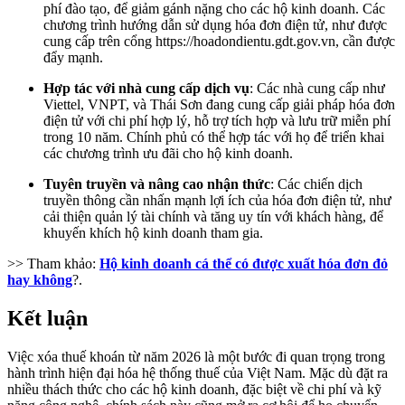
phí đào tạo, để giảm gánh nặng cho các hộ kinh doanh. Các
chương trình hướng dẫn sử dụng hóa đơn điện tử, như được
cung cấp trên cổng https://hoadondientu.gdt.gov.vn, cần được
đẩy mạnh.
Hợp tác với nhà cung cấp dịch vụ
: Các nhà cung cấp như
Viettel, VNPT, và Thái Sơn đang cung cấp giải pháp hóa đơn
điện tử với chi phí hợp lý, hỗ trợ tích hợp và lưu trữ miễn phí
trong 10 năm. Chính phủ có thể hợp tác với họ để triển khai
các chương trình ưu đãi cho hộ kinh doanh.
Tuyên truyền và nâng cao nhận thức
: Các chiến dịch
truyền thông cần nhấn mạnh lợi ích của hóa đơn điện tử, như
cải thiện quản lý tài chính và tăng uy tín với khách hàng, để
khuyến khích hộ kinh doanh tham gia.
>> Tham khảo:
Hộ kinh doanh cá thể có được xuất hóa đơn đỏ
hay không
?.
Kết luận
Việc xóa thuế khoán từ năm 2026 là một bước đi quan trọng trong
hành trình hiện đại hóa hệ thống thuế của Việt Nam. Mặc dù đặt ra
nhiều thách thức cho các hộ kinh doanh, đặc biệt về chi phí và kỹ