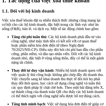
1. Tác động của việc xóa thuế khoán
1.1. Đối với hộ kinh doanh
Việc xóa thuế khoán đặt ra nhiều thách thức nhưng cũng mang lại
cơ hội cho các hộ kinh doanh, đặc biệt trong các lĩnh vực như ăn
uống (F&B), bán lẻ, và dịch vụ. Một số tác động chính bao gồm:
Tăng chi phí tuân thủ
: Các hộ kinh doanh phải đầu tư vào
công nghệ, như máy tính tiền có kết nối với cơ quan thuế
hoặc phần mềm hóa đơn điện tử (theo Nghị định
70/2025/NĐ-CP). Điều này đòi hỏi chi phí ban đầu cho phần
cứng, phần mềm, và đào tạo nhân viên. Đối với các hộ kinh
doanh nhỏ, đặc biệt ở vùng nông thôn, đây có thể là một gánh
nặng tài chính.
Thay đổi tư duy vận hành
: Nhiều hộ kinh doanh quen với
việc quản lý thủ công hoặc không ghi chép đầy đủ doanh thu.
Việc chuyển sang kê khai doanh thu thực tế đòi hỏi họ phải
thay đổi thói quen, học cách sử dụng công nghệ và tuân thủ
các quy định pháp lý chặt chẽ hơn. Theo một bài đăng trên X,
sự thành công của thanh toán QR cho thấy các hộ kinh doanh
có thể thích nghi với công nghệ nếu được hỗ trợ đúng cách.
Tăng tính minh bạch
: Việc sử dụng hóa đơn điện tử giúp cơ