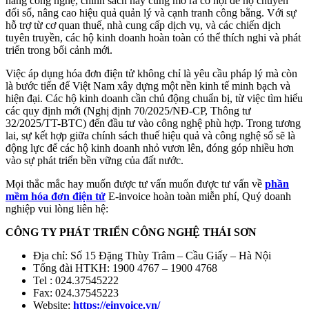
năng công nghệ, chính sách này cũng mở ra cơ hội để họ chuyển
đổi số, nâng cao hiệu quả quản lý và cạnh tranh công bằng. Với sự
hỗ trợ từ cơ quan thuế, nhà cung cấp dịch vụ, và các chiến dịch
tuyên truyền, các hộ kinh doanh hoàn toàn có thể thích nghi và phát
triển trong bối cảnh mới.
Việc áp dụng hóa đơn điện tử không chỉ là yêu cầu pháp lý mà còn
là bước tiến để Việt Nam xây dựng một nền kinh tế minh bạch và
hiện đại. Các hộ kinh doanh cần chủ động chuẩn bị, từ việc tìm hiểu
các quy định mới (Nghị định 70/2025/NĐ-CP, Thông tư
32/2025/TT-BTC) đến đầu tư vào công nghệ phù hợp. Trong tương
lai, sự kết hợp giữa chính sách thuế hiệu quả và công nghệ số sẽ là
động lực để các hộ kinh doanh nhỏ vươn lên, đóng góp nhiều hơn
vào sự phát triển bền vững của đất nước.
Mọi thắc mắc hay muốn được tư vấn muốn được tư vấn về
phần
mềm hóa đơn điện tử
E-invoice hoàn toàn miễn phí, Quý doanh
nghiệp vui lòng liên hệ:
CÔNG TY PHÁT TRIỂN CÔNG NGHỆ THÁI SƠN
Địa chỉ: Số 15 Đặng Thùy Trâm – Cầu Giấy – Hà Nội
Tổng đài HTKH: 1900 4767 – 1900 4768
Tel : 024.37545222
Fax: 024.37545223
Website:
https://einvoice.vn/