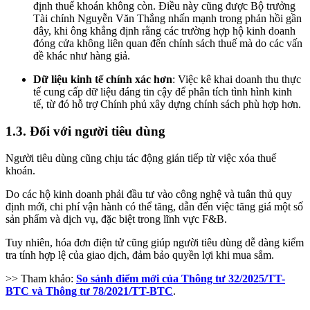
định thuế khoán không còn. Điều này cũng được Bộ trưởng
Tài chính Nguyễn Văn Thắng nhấn mạnh trong phản hồi gần
đây, khi ông khẳng định rằng các trường hợp hộ kinh doanh
đóng cửa không liên quan đến chính sách thuế mà do các vấn
đề khác như hàng giả.
Dữ liệu kinh tế chính xác hơn
: Việc kê khai doanh thu thực
tế cung cấp dữ liệu đáng tin cậy để phân tích tình hình kinh
tế, từ đó hỗ trợ Chính phủ xây dựng chính sách phù hợp hơn.
1.3. Đối với người tiêu dùng
Người tiêu dùng cũng chịu tác động gián tiếp từ việc xóa thuế
khoán.
Do các hộ kinh doanh phải đầu tư vào công nghệ và tuân thủ quy
định mới, chi phí vận hành có thể tăng, dẫn đến việc tăng giá một số
sản phẩm và dịch vụ, đặc biệt trong lĩnh vực F&B.
Tuy nhiên, hóa đơn điện tử cũng giúp người tiêu dùng dễ dàng kiểm
tra tính hợp lệ của giao dịch, đảm bảo quyền lợi khi mua sắm.
>> Tham khảo:
So sánh điểm mới của Thông tư 32/2025/TT-
BTC và Thông tư 78/2021/TT-BTC
.