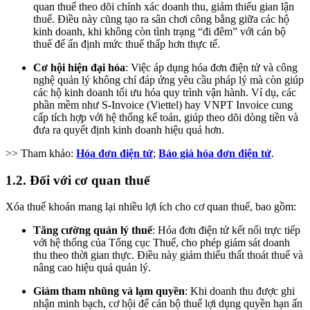
quan thuế theo dõi chính xác doanh thu, giảm thiểu gian lận
thuế. Điều này cũng tạo ra sân chơi công bằng giữa các hộ
kinh doanh, khi không còn tình trạng “đi đêm” với cán bộ
thuế để ấn định mức thuế thấp hơn thực tế.
Cơ hội hiện đại hóa
: Việc áp dụng hóa đơn điện tử và công
nghệ quản lý không chỉ đáp ứng yêu cầu pháp lý mà còn giúp
các hộ kinh doanh tối ưu hóa quy trình vận hành. Ví dụ, các
phần mềm như S-Invoice (Viettel) hay VNPT Invoice cung
cấp tích hợp với hệ thống kế toán, giúp theo dõi dòng tiền và
đưa ra quyết định kinh doanh hiệu quả hơn.
>> Tham khảo:
Hóa đơn điện tử
;
Báo giá hóa đơn điện tử
.
1.2. Đối với cơ quan thuế
Xóa thuế khoán mang lại nhiều lợi ích cho cơ quan thuế, bao gồm:
Tăng cường quản lý thuế
: Hóa đơn điện tử kết nối trực tiếp
với hệ thống của Tổng cục Thuế, cho phép giám sát doanh
thu theo thời gian thực. Điều này giảm thiểu thất thoát thuế và
nâng cao hiệu quả quản lý.
Giảm tham nhũng và lạm quyền
: Khi doanh thu được ghi
nhận minh bạch, cơ hội để cán bộ thuế lợi dụng quyền hạn ấn