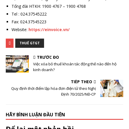
Tổng đài HTKH: 1900 4767 – 1900 4768
Tel : 024.37545222
Fax: 024.37545223
Website:
https://einvoice.vn/
THUẾ GTGT
TRƯỚC ĐÓ
Việc xóa bỏ thuế khoán tác động thế nào đến hộ
kinh doanh?
TIẾP THEO
Quy định thời điểm lập hóa đơn điện tử theo Nghị
Định 70/2025/NĐ-CP
HÃY BÌNH LUẬN ĐẦU TIÊN
Để lại một phản hồi