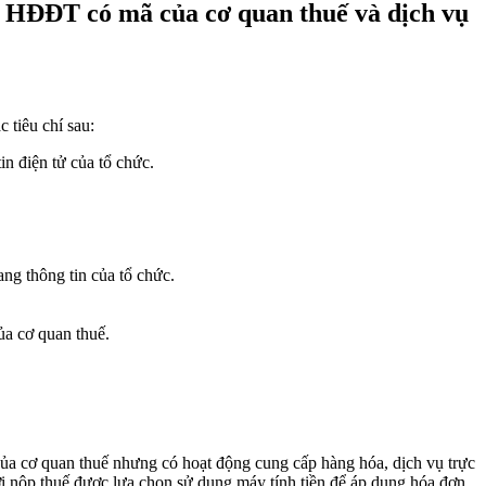
vụ HĐĐT có mã của cơ quan thuế và dịch vụ
 tiêu chí sau:
in điện tử của tổ chức.
ang thông tin của tổ chức.
ủa cơ quan thuế.
ủa cơ quan thuế nhưng có hoạt động cung cấp hàng hóa, dịch vụ trực
ười nộp thuế được lựa chọn sử dụng máy tính tiền để áp dụng hóa đơn