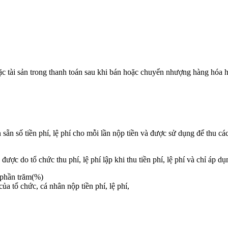
hoặc tài sản trong thanh toán sau khi bán hoặc chuyển nhượng hàng hóa 
 in sẵn số tiền phí, lệ phí cho mỗi lần nộp tiền và được sử dụng để thu 
u được do tổ chức thu phí, lệ phí lập khi thu tiền phí, lệ phí và chỉ áp 
ệ phần trăm(%)
của tổ chức, cá nhân nộp tiền phí, lệ phí,