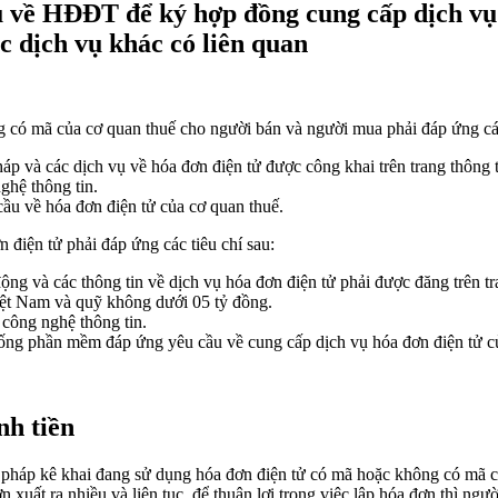
 vụ về HĐĐT để ký hợp đồng cung cấp dịch 
ác dịch vụ khác có liên quan
g có mã của cơ quan thuế cho người bán và người mua phải đáp ứng các
áp và các dịch vụ về hóa đơn điện tử được công khai trên trang thông t
ghệ thông tin.
 cầu về hóa đơn điện tử của cơ quan thuế.
n điện tử phải đáp ứng các tiêu chí sau:
ộng và các thông tin về dịch vụ hóa đơn điện tử phải được đăng trên tr
iệt Nam và quỹ không dưới 05 tỷ đồng.
 công nghệ thông tin.
 thống phần mềm đáp ứng yêu cầu về cung cấp dịch vụ hóa đơn điện tử c
nh tiền
 pháp kê khai đang sử dụng hóa đơn điện tử có mã hoặc không có mã c
 xuất ra nhiều và liên tục, để thuận lợi trong việc lập hóa đơn thì ng