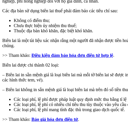
nghiệp, phi nông nghiệp đối với hộ gia đình, cá nhân.
Các địa bàn sử dụng biên lai thuế phải đảm bảo các tiêu chí sau:
Không có điểm thu;
Chưa thực hiện ủy nhiệm thu thuế;
Thuộc địa bàn khó khăn, đặc biệt khó khăn.
Biên lai là một tài liệu xác nhận rằng một người đã nhận được tiền 
chúng.
>> Tham khảo:
Điều kiện đảm bảo hóa đơn điện tử hợp lệ
.
Biên lai được chi thành 02 loại:
– Biên lai in sẵn mệnh giá là loại biên lai mà mỗi tờ biên lai sẽ được
các hình thức tem, vé).
– Biên lai không in sẵn mệnh giá là loại biên lai mà trên đó số tiền th
Các loại phí, lệ phí được pháp luật quy định mức thu bằng tỉ l
Các loại phí, lệ phí có nhiều chỉ tiêu thu tùy thuộc vào yêu cầu 
Các loại phí, lệ phí mang tính đặc thù trong giao dịch quốc tế.
>> Tham khảo:
Báo giá hóa đơn điện tử
.