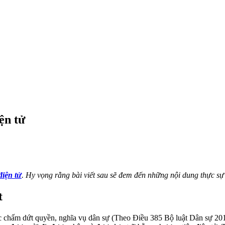
ện tử
điện tử
. Hy vọng rằng bài viết sau sẽ đem đến những nội dung thực sự
t
oặc chấm dứt quyền, nghĩa vụ dân sự (Theo Điều 385 Bộ luật Dân sự 201