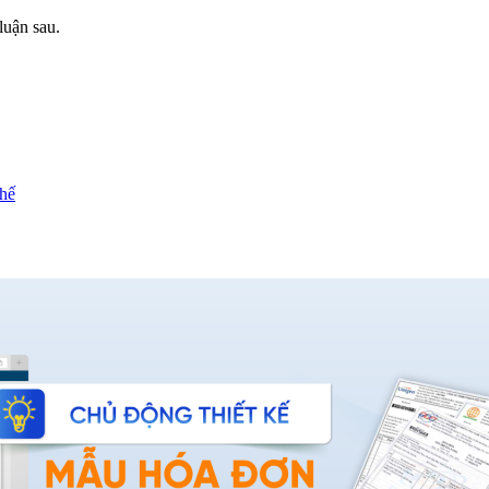
luận sau.
chế