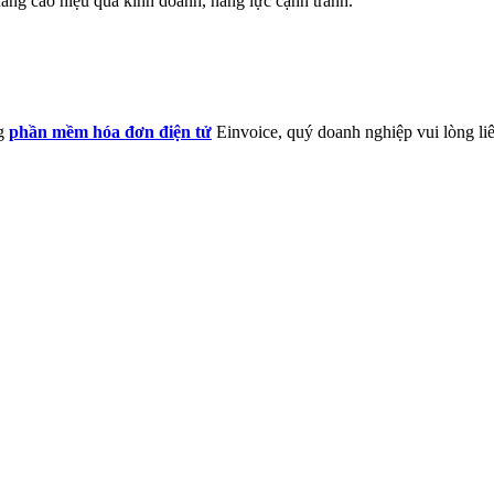
 nâng cao hiệu quả kinh doanh, năng lực cạnh tranh.
ng
phần mềm hóa đơn điện tử
Einvoice, quý doanh nghiệp vui lòng liê