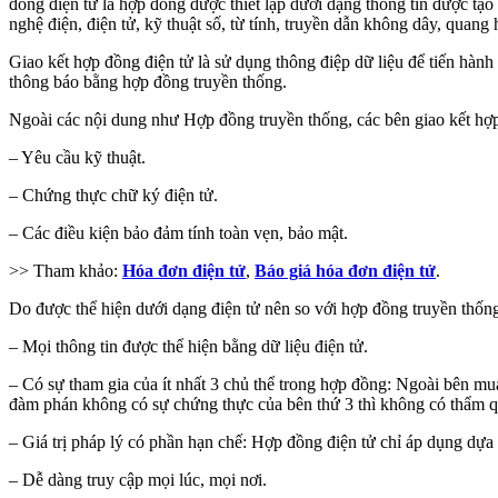
đồng điện tử là hợp đồng được thiết lập dưới dạng thông tin được tạo
nghệ điện, điện tử, kỹ thuật số, từ tính, truyền dẫn không dây, quang
Giao kết hợp đồng điện tử là sử dụng thông điệp dữ liệu để tiến hành
thông báo bằng hợp đồng truyền thống.
Ngoài các nội dung như Hợp đồng truyền thống, các bên giao kết hợp 
– Yêu cầu kỹ thuật.
– Chứng thực chữ ký điện tử.
– Các điều kiện bảo đảm tính toàn vẹn, bảo mật.
>> Tham khảo:
Hóa đơn điện tử
,
Báo giá hóa đơn điện tử
.
Do được thể hiện dưới dạng điện tử nên so với hợp đồng truyền thống
– Mọi thông tin được thể hiện bằng dữ liệu điện tử.
– Có sự tham gia của ít nhất 3 chủ thể trong hợp đồng: Ngoài bên mu
đàm phán không có sự chứng thực của bên thứ 3 thì không có thẩm 
– Giá trị pháp lý có phần hạn chế: Hợp đồng điện tử chỉ áp dụng dựa
– Dễ dàng truy cập mọi lúc, mọi nơi.