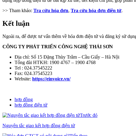
dụng hợp đồng điện tử để bắt kịp xu thế, tiết kiệm chi phí, góp phần
>> Tham khảo:
Tra cứu hóa đơn
,
Tra cứu hóa đơn điện tử
.
Kết luận
Ngoài ra, để được tư vấn thêm về hóa đơn điện tử và đăng ký sử dụ
CÔNG TY PHÁT TRIỂN CÔNG NGHỆ THÁI SƠN
Địa chỉ: Số 15 Đặng Thùy Trâm – Cầu Giấy – Hà Nội
Tổng đài HTKH: 1900 4767 – 1900 4768
Tel : 024.37545222
Fax: 024.37545223
Website:
https://einvoice.vn/
hợp đồng
hợp đồng điện tử
Trước đó
Nguyên tắc giao kết hợp đồng điện tử
Tiếp theo