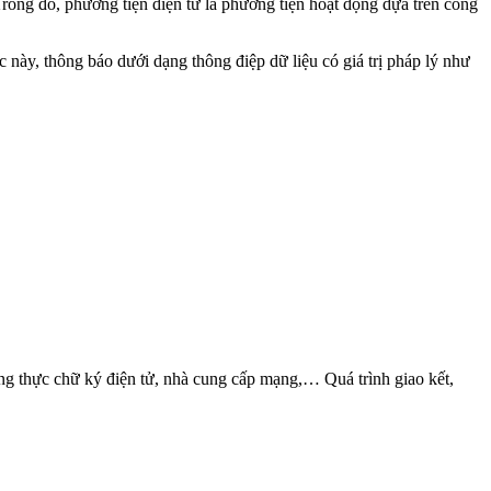
Trong đó, phương tiện điện tử là phương tiện hoạt động dựa trên công
c này, thông báo dưới dạng thông điệp dữ liệu có giá trị pháp lý như
ứng thực chữ ký điện tử, nhà cung cấp mạng,… Quá trình giao kết,