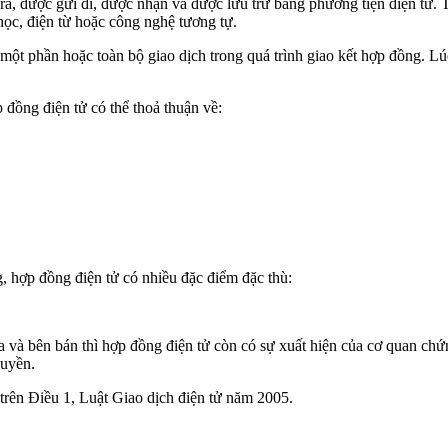
 ra, được gửi đi, được nhận và được lưu trữ bằng phương tiện điện tử. 
 học, điện từ hoặc công nghệ tương tự.
 một phần hoặc toàn bộ giao dịch trong quá trình giao kết hợp đồng. Lú
đồng điện tử có thể thoả thuận về:
, hợp đồng điện tử có nhiều đặc điểm đặc thù:
a và bên bán thì hợp đồng điện tử còn có sự xuất hiện của cơ quan ch
quyền.
 trên Điều 1, Luật Giao dịch điện tử năm 2005.