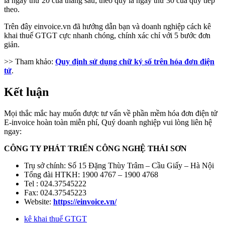
là ngày thứ 20 của tháng sau; theo quý là ngày thứ 30 của quý tiếp
theo.
Trên đây einvoice.vn đã hướng dẫn bạn và doanh nghiệp cách kê
khai thuế GTGT cực nhanh chóng, chính xác chỉ với 5 bước đơn
giản.
>> Tham khảo:
Quy định sử dụng chữ ký số trên hóa đơn điện
tử
.
Kết luận
Mọi thắc mắc hay muốn được tư vấn về phần mềm hóa đơn điện tử
E-invoice hoàn toàn miễn phí, Quý doanh nghiệp vui lòng liên hệ
ngay:
CÔNG TY PHÁT TRIỂN CÔNG NGHỆ THÁI SƠN
Trụ sở chính: Số 15 Đặng Thùy Trâm – Cầu Giấy – Hà Nội
Tổng đài HTKH: 1900 4767 – 1900 4768
Tel : 024.37545222
Fax: 024.37545223
Website:
https://einvoice.vn/
kê khai thuế GTGT