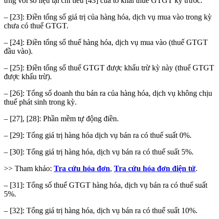
ứng với số liệu tại chỉ tiêu [43] của tờ khai thuế GTGT kỳ trước.
– [23]: Điền tổng số giá trị của hàng hóa, dịch vụ mua vào trong kỳ
chưa có thuế GTGT.
– [24]: Điền tổng số thuế hàng hóa, dịch vụ mua vào (thuế GTGT
đầu vào).
– [25]: Điền tổng số thuế GTGT được khấu trừ kỳ này (thuế GTGT
được khấu trừ).
– [26]: Tổng số doanh thu bán ra của hàng hóa, dịch vụ không chịu
thuế phát sinh trong kỳ.
– [27], [28]: Phần mềm tự động điền.
– [29]: Tổng giá trị hàng hóa dịch vụ bán ra có thuế suất 0%.
– [30]: Tổng giá trị hàng hóa, dịch vụ bán ra có thuế suất 5%.
>> Tham khảo:
Tra cứu hóa đơn
,
Tra cứu hóa đơn điện tử
.
– [31]: Tổng số thuế GTGT hàng hóa, dịch vụ bán ra có thuế suất
5%.
– [32]: Tổng giá trị hàng hóa, dịch vụ bán ra có thuế suất 10%.