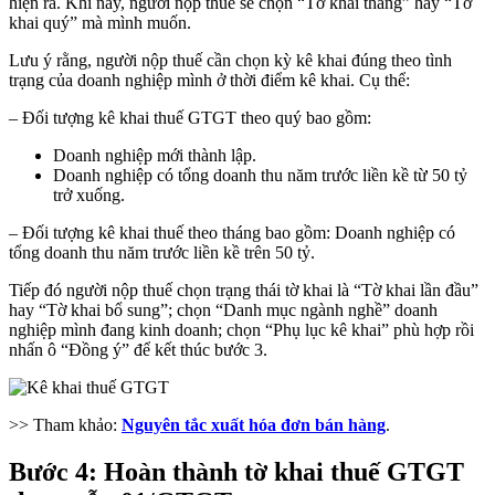
hiện ra. Khi này, người nộp thuế sẽ chọn “Tờ khai tháng” hay “Tờ
khai quý” mà mình muốn.
Lưu ý rằng, người nộp thuế cần chọn kỳ kê khai đúng theo tình
trạng của doanh nghiệp mình ở thời điểm kê khai. Cụ thể:
– Đối tượng kê khai thuế GTGT theo quý bao gồm:
Doanh nghiệp mới thành lập.
Doanh nghiệp có tổng doanh thu năm trước liền kề từ 50 tỷ
trở xuống.
– Đối tượng kê khai thuế theo tháng bao gồm: Doanh nghiệp có
tổng doanh thu năm trước liền kề trên 50 tỷ.
Tiếp đó người nộp thuế chọn trạng thái tờ khai là “Tờ khai lần đầu”
hay “Tờ khai bổ sung”; chọn “Danh mục ngành nghề” doanh
nghiệp mình đang kinh doanh; chọn “Phụ lục kê khai” phù hợp rồi
nhấn ô “Đồng ý” để kết thúc bước 3.
>> Tham khảo:
Nguyên tắc xuất hóa đơn bán hàng
.
Bước 4: Hoàn thành tờ khai thuế GTGT