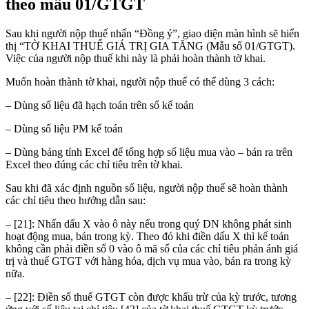
theo mẫu 01/GTGT
Sau khi người nộp thuế nhấn “Đồng ý”, giao diện màn hình sẽ hiển
thị “TỜ KHAI THUẾ GIÁ TRỊ GIA TĂNG (Mẫu số 01/GTGT).
Việc của người nộp thuế khi này là phải hoàn thành tờ khai.
Muốn hoàn thành tờ khai, người nộp thuế có thể dùng 3 cách:
– Dùng số liệu đã hạch toán trên sổ kế toán
– Dùng số liệu PM kế toán
– Dùng bảng tính Excel để tổng hợp số liệu mua vào – bán ra trên
Excel theo đúng các chỉ tiêu trên tờ khai.
Sau khi đã xác định nguồn số liệu, người nộp thuế sẽ hoàn thành
các chỉ tiêu theo hướng dẫn sau:
– [21]: Nhấn dấu X vào ô này nếu trong quý DN không phát sinh
hoạt động mua, bán trong kỳ. Theo đó khi điền dấu X thì kế toán
không cần phải điền số 0 vào ô mã số của các chỉ tiêu phản ánh giá
trị và thuế GTGT với hàng hóa, dịch vụ mua vào, bán ra trong kỳ
nữa.
– [22]: Điền số thuế GTGT còn được khấu trừ của kỳ trước, tương