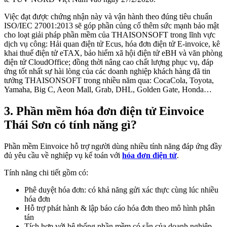
Việc đạt được chứng nhận này và vận hành theo đúng tiêu chuẩn
ISO/IEC 27001:2013 sẽ góp phần củng cố thêm sức mạnh bảo mật
cho loạt giải pháp phần mềm của THAISONSOFT trong lĩnh vực
dịch vụ công: Hải quan điện tử Ecus, hóa đơn điện tử E-invoice, kê
khai thuế điện tử eTAX, bảo hiểm xã hội điện tử eBH và văn phòng
điện tử CloudOffice; đồng thời nâng cao chất lượng phục vụ, đáp
ứng tốt nhất sự hài lòng của các doanh nghiệp khách hàng đã tin
tưởng THAISONSOFT trong nhiều năm qua: CocaCola, Toyota,
Yamaha, Big C, Aeon Mall, Grab, DHL, Golden Gate, Honda…
3. Phần mềm hóa đơn điện tử Einvoice
Thái Sơn có tính năng gì?
Phần mềm Einvoice hỗ trợ người dùng nhiều tính năng đáp ứng đầy
đủ yêu cầu về nghiệp vụ kế toán với
hóa đơn điện tử
.
Tính năng chi tiết gồm có:
Phê duyệt hóa đơn: có khả năng gửi xác thực cùng lúc nhiều
hóa đơn
Hỗ trợ phát hành & lập báo cáo hóa đơn theo mô hình phân
tán
Tích hợp với hệ thống phần mềm có sẵn của doanh nghiệp