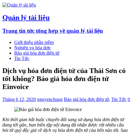
Quản lý tài liệu
Trang tin tức tổng hợp về quản lý tài liệu
Giới thiệu phần mềm
Nghiệp vụ hóa đơn
Báo giá hóa đơn điện tử
Tin Tức
Dịch vụ hóa đơn điện tử của Thái Sơn có
tốt không? Báo giá hóa đơn điện tử
Einvoice
Tháng 6 12, 2020
nguyenchung
Báo giá hóa đơn điện tử
,
Tin Tức
0
Khi thời gian bắt buộc chuyển đổi sang sử dụng hóa đơn điện tử
đang tới gần, ban biên tập nội dung đã nhận được rất nhiều câu
hỏi từ quý độc giả về dịch vụ hóa đơn điện tử của bên nào tốt. Sau