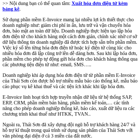
>> Nội dung bạn có thể quan tâm:
Xuất hóa đơn điện tử kèm
bảng kê
.
Sử dụng phần mềm E-Invoice mang lại nhiều lợi ích thiết thực cho
doanh nghiệp như: giảm chi phí in ấn, lưu trữ và vận chuyển hóa
đơn, bảo mật an toàn dữ liệu. Doanh nghiệp thực hiện tạo lập hóa
đơn điện tử cho khách hàng một cách đơn giản, chính xác nhờ cơ sở
dữ liệu thông tin doanh nghiệp đã được tích hợp sẵn trên phần mềm.
Việc ký số lên từng hóa đơn điện tử hoặc ký điện tử cùng lúc cho
nhiều hóa đơn đã lập cũng trở lên dễ dàng hơn. Sau khi lập hóa đơn,
phần mềm cho phép tự động gửi hóa đơn cho khách hàng thông qua
các phương tiện điện tử như: email, SMS…..
Doanh nghiệp khi áp dụng hóa đơn điện tử từ phần mềm E-Invoice
của Thái Sơn còn được hỗ trợ nhiều mẫu báo cáo thống kê, mẫu báo
cáo phục vụ kê khai thuế và các tiện ích khác khi lập hóa đơn.
E-Invoice linh hoạt tích hợp truyền nhận dữ liệu từ hệ thống SAP,
ERP, CRM, phần mềm bán hàng, phần mềm kế toán,… các tính
năng cho phép doanh nghiệp thống kê, báo cáo, xuất dữ liệu ra các
chương trình khai thuế như HTKK, TVAN..
Ngoài ra, Thái Sơn đã xây dựng đội ngũ hỗ trợ khách hàng 24/7 và
hỗ trợ kĩ thuật trong quá trình sử dụng sản phẩm của Thái Sơn với
văn phòng đại diện ở cả 3 miền của đất nước.