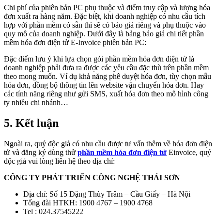
Chi phí của phiên bản PC phụ thuộc và điểm truy cập và lượng hóa
đơn xuất ra hàng năm. Đặc biệt, khi doanh nghiệp có nhu cầu tích
hợp với phần mềm có sẵn thì sẽ có báo giá riêng và phụ thuộc vào
quy mô của doanh nghiệp. Dưới đây là bảng báo giá chi tiết phần
mềm hóa đơn điện tử E-Invoice phiên bản PC:
Đặc điểm lưu ý khi lựa chọn gói phần mềm hóa đơn điện tử là
doanh nghiệp phải đưa ra được các yêu cầu đặc thù trên phần mềm
theo mong muốn. Ví dụ khả năng phê duyệt hóa đơn, tùy chọn mẫu
hóa đơn, đồng bộ thông tin lên website vận chuyển hóa đơn. Hay
các tính năng riêng như gửi SMS, xuất hóa đơn theo mô hình công
ty nhiều chi nhánh…
5. Kết luận
Ngoài ra, quý độc giả có nhu cầu được tư vấn thêm về hóa đơn điện
tử và đăng ký dùng thử
phần mềm hóa đơn điện tử
Einvoice, quý
độc giả vui lòng liên hệ theo địa chỉ:
CÔNG TY PHÁT TRIỂN CÔNG NGHỆ THÁI SƠN
Địa chỉ: Số 15 Đặng Thùy Trâm – Cầu Giấy – Hà Nội
Tổng đài HTKH: 1900 4767 – 1900 4768
Tel : 024.37545222