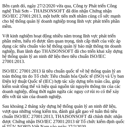
Bên cạnh đó, ngày 27/2/2020 vừa qua, Công ty Phát triển Công
nghệ Thái Sơn – THAISONSOFT đã đón nhận Chứng nhận
ISO/IEC 27001:2013, một bước tiến mới nhằm củng cố sức mạnh
cho hệ thống quản lý doanh nghiệp trong lĩnh vực phát triển phần
mềm.
Với kinh nghiệm hoạt động nhiều năm trong lĩnh vực phát triển
phần mềm, hiểu rõ được tầm quan trọng, tính cấp thiết của việc áp
dụng các tiêu chuẩn vào hệ thống quản lý bảo mật thông tin doanh
nghiệp, Ban lãnh đạo THAISONSOFT đã cho triển khai xây dựng
hệ thống quản lý an ninh dữ liệu theo tiêu chuẩn ISO/IEC
27001:2013.
ISO/IEC 27001:2013 là tiêu chuẩn quốc tế về hệ thống quản lý an
toàn thông tin do Tổ chức Tiêu chuẩn hóa Quốc tế (ISO) và Ủy ban
Điện kỹ thuật Quốc tế (IEC) hợp tác xây dựng trên toàn cầu, giúp
kiểm soát tổng thể và hiệu quả nguồn tài nguyên thông tin của các
doanh nghiệp, đồng thời ngăn ngừa các nguy cơ rủi ro có thể xảy
đến với tài sản của doanh nghiệp.
Sau khoảng 2 tháng xây dựng hệ thống quản lý an ninh dữ liệu,
vượt qua những vòng kiểm tra, đánh giá gắt gao về tuân thủ tiêu
chuẩn ISO/IEC 27001:2013, THAISONSOFT đã chính thức nhận
được Chứng nhận ISO/IEC 27001:2013 từ Tổ chức kiểm định quốc
tế TÜV NORD Việt Nam vào ngày 27/2/2020.