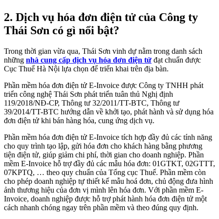
2. Dịch vụ hóa đơn điện tử của Công ty
Thái Sơn có gì nổi bật?
Trong thời gian vừa qua, Thái Sơn vinh dự nằm trong danh sách
những
nhà cung cấp dịch vụ hóa đơn điện tử
đạt chuẩn được
Cục Thuế Hà Nội lựa chọn để triển khai trên địa bàn.
Phần mềm hóa đơn điện tử E-Invoice được Công ty TNHH phát
triển công nghệ Thái Sơn phát triển tuân thủ Nghị định
119/2018/NĐ-CP, Thông tư 32/2011/TT-BTC, Thông tư
39/2014/TT-BTC hướng dẫn về khởi tạo, phát hành và sử dụng hóa
đơn điện tử khi bán hàng hóa, cung ứng dịch vụ.
Phần mềm hóa đơn điện tử E-Invoice tích hợp đầy đủ các tính năng
cho quy trình tạo lập, gửi hóa đơn cho khách hàng bằng phương
tiện điện tử, giúp giảm chi phí, thời gian cho doanh nghiệp. Phần
mềm E-Invoice hỗ trợ đầy đủ các mẫu hóa đơn: 01GTKT, 02GTTT,
07KPTQ, … theo quy chuẩn của Tổng cục Thuế. Phần mềm còn
cho phép doanh nghiệp tự thiết kế mẫu hoá đơn, chủ động đưa hình
ảnh thương hiệu của đơn vị mình lên hóa đơn. Với phần mềm E-
Invoice, doanh nghiệp được hỗ trợ phát hành hóa đơn điện tử một
cách nhanh chóng ngay trên phần mềm và theo đúng quy định.