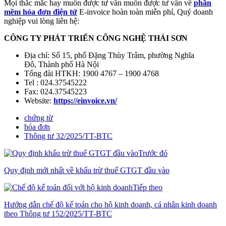
Mọi thắc mắc hay muốn được tư vấn muốn được tư vấn về
phần
mềm hóa đơn điện tử
E-invoice hoàn toàn miễn phí, Quý doanh
nghiệp vui lòng liên hệ:
CÔNG TY PHÁT TRIỂN CÔNG NGHỆ THÁI SƠN
Địa chỉ:
Số 15, phố Đặng Thùy Trâm, phường Nghĩa
Đô
,
Thành phố Hà Nội
Tổng đài HTKH: 1900 4767 – 1900 4768
Tel : 024.37545222
Fax: 024.37545223
Website:
https://einvoice.vn/
chứng từ
hóa đơn
Thông tư 32/2025/TT-BTC
Trước đó
Quy định mới nhất về khấu trừ thuế GTGT đầu vào
Tiếp theo
Hướng dẫn chế độ kế toán cho hộ kinh doanh, cá nhân kinh doanh
theo Thông tư 152/2025/TT-BTC