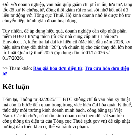
Đối với doanh nghiệp, văn bản giúp giảm chi phí in ấn, lưu trữ, tăng
tốc độ xử lý chứng từ, đồng thời giảm rủi ro sai sót nhờ kết nối dữ
liệu tự động với Tổng cục Thuế. Hộ kinh doanh nhỏ lẻ được hỗ trợ
chuyển tiếp, tránh gián đoạn hoạt động.
Tuy nhiên, để áp dụng hiệu quả, doanh nghiệp cần cập nhật phần
mềm HĐĐT tương thích (từ các nhà cung cấp như Thái Sơn
Einvoice…), kiểm tra lại dải ký hiệu cũ (đặc biệt đầu năm 2026, ký
hiệu năm thay đổi thành “26”), và chuẩn bị cho các thay đổi lớn hơn
từ Luật Quản lý thuế 2025 (áp dụng dần từ 01/1/2026 và
01/7/2026).
>> Tham khảo:
Báo giá hóa đơn điện tử
;
Tra cứu hóa đơn điện
tử
.
Kết luận
Tóm lại, Thông tư 32/2025/TT-BTC không chỉ là văn bản kỹ thuật
mà còn là bước tiến quan trọng trong việc hiện đại hóa quản lý thuế,
thúc đẩy môi trường kinh doanh minh bạch, công bằng tại Việt
Nam. Các tổ chức, cá nhân kinh doanh nên theo dõi sát sao trên
cổng thông tin điện tử của Tổng cục Thuế (gdt.gov.vn) để cập nhật
hướng dẫn triển khai cụ thể và tránh vi phạm.