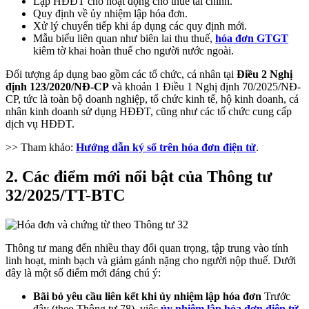
Lập HĐĐT cho hoạt động cho thuê tài chính.
Quy định về ủy nhiệm lập hóa đơn.
Xử lý chuyển tiếp khi áp dụng các quy định mới.
Mẫu biểu liên quan như biên lai thu thuế,
hóa đơn GTGT
kiêm tờ khai hoàn thuế cho người nước ngoài.
Đối tượng áp dụng bao gồm các tổ chức, cá nhân tại
Điều 2 Nghị
định 123/2020/NĐ-CP
và khoản 1 Điều 1 Nghị định 70/2025/NĐ-
CP, tức là toàn bộ doanh nghiệp, tổ chức kinh tế, hộ kinh doanh, cá
nhân kinh doanh sử dụng HĐĐT, cũng như các tổ chức cung cấp
dịch vụ HĐĐT.
>> Tham khảo:
Hướng dẫn ký số trên hóa đơn điện tử
.
2. Các điểm mới nổi bật của Thông tư
32/2025/TT-BTC
Thông tư mang đến nhiều thay đổi quan trọng, tập trung vào tính
linh hoạt, minh bạch và giảm gánh nặng cho người nộp thuế. Dưới
đây là một số điểm mới đáng chú ý:
Bãi bỏ yêu cầu liên kết khi ủy nhiệm lập hóa đơn
Trước
đây (theo Thông tư 78), việc
ủy nhiệm lập hóa đơn điện tử