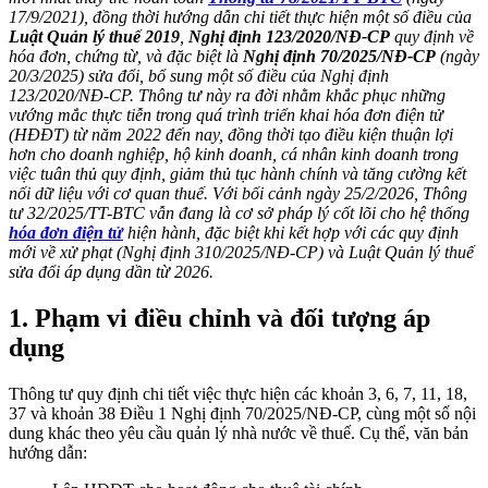
17/9/2021), đồng thời hướng dẫn chi tiết thực hiện một số điều của
Luật Quản lý thuế 2019
,
Nghị định 123/2020/NĐ-CP
quy định về
hóa đơn, chứng từ, và đặc biệt là
Nghị định 70/2025/NĐ-CP
(ngày
20/3/2025) sửa đổi, bổ sung một số điều của Nghị định
123/2020/NĐ-CP. Thông tư này ra đời nhằm khắc phục những
vướng mắc thực tiễn trong quá trình triển khai hóa đơn điện tử
(HĐĐT) từ năm 2022 đến nay, đồng thời tạo điều kiện thuận lợi
hơn cho doanh nghiệp, hộ kinh doanh, cá nhân kinh doanh trong
việc tuân thủ quy định, giảm thủ tục hành chính và tăng cường kết
nối dữ liệu với cơ quan thuế. Với bối cảnh ngày 25/2/2026, Thông
tư 32/2025/TT-BTC vẫn đang là cơ sở pháp lý cốt lõi cho hệ thống
hóa đơn điện tử
hiện hành, đặc biệt khi kết hợp với các quy định
mới về xử phạt (Nghị định 310/2025/NĐ-CP) và Luật Quản lý thuế
sửa đổi áp dụng dần từ 2026.
1. Phạm vi điều chỉnh và đối tượng áp
dụng
Thông tư quy định chi tiết việc thực hiện các khoản 3, 6, 7, 11, 18,
37 và khoản 38 Điều 1 Nghị định 70/2025/NĐ-CP, cùng một số nội
dung khác theo yêu cầu quản lý nhà nước về thuế. Cụ thể, văn bản
hướng dẫn: