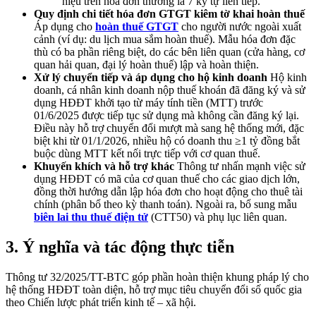
hiệu trên hóa đơn thường là 7 ký tự liên tiếp.
Quy định chi tiết hóa đơn GTGT kiêm tờ khai hoàn thuế
Áp dụng cho
hoàn thuế GTGT
cho người nước ngoài xuất
cảnh (ví dụ: du lịch mua sắm hoàn thuế). Mẫu hóa đơn đặc
thù có ba phần riêng biệt, do các bên liên quan (cửa hàng, cơ
quan hải quan, đại lý hoàn thuế) lập và hoàn thiện.
Xử lý chuyển tiếp và áp dụng cho hộ kinh doanh
Hộ kinh
doanh, cá nhân kinh doanh nộp thuế khoán đã đăng ký và sử
dụng HĐĐT khởi tạo từ máy tính tiền (MTT) trước
01/6/2025 được tiếp tục sử dụng mà không cần đăng ký lại.
Điều này hỗ trợ chuyển đổi mượt mà sang hệ thống mới, đặc
biệt khi từ 01/1/2026, nhiều hộ có doanh thu ≥1 tỷ đồng bắt
buộc dùng MTT kết nối trực tiếp với cơ quan thuế.
Khuyến khích và hỗ trợ khác
Thông tư nhấn mạnh việc sử
dụng HĐĐT có mã của cơ quan thuế cho các giao dịch lớn,
đồng thời hướng dẫn lập hóa đơn cho hoạt động cho thuê tài
chính (phân bổ theo kỳ thanh toán). Ngoài ra, bổ sung mẫu
biên lai thu thuế điện tử
(CTT50) và phụ lục liên quan.
3. Ý nghĩa và tác động thực tiễn
Thông tư 32/2025/TT-BTC góp phần hoàn thiện khung pháp lý cho
hệ thống HĐĐT toàn diện, hỗ trợ mục tiêu chuyển đổi số quốc gia
theo Chiến lược phát triển kinh tế – xã hội.