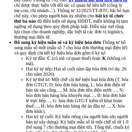
chỉ được thực hiện với đối tác có quan hệ liên kết (công ty
mẹ-con, chi nhánh…). Thông tư 32/2025/TT-BTC bãi bỏ hạn
chế này, cho phép người bán ủy nhiệm cho
bất kỳ tổ chức
thứ ba nào
đủ điều kiện sử dụng HĐĐT, miễn không bị tạm
ngừng sử dụng theo quy định pháp luật. Điều này mở rộng
lựa chọn cho doanh nghiệp, đặc biệt là các đơn vị logistics,
thương mại điện tử.
Bổ sung ký hiệu mẫu số và ký hiệu hóa đơn
Thông tư bổ
sung mẫu số mới (mẫu số 7 cho hóa đơn thương mại điện tử)
và quy định chi tiết ký hiệu hóa đơn gồm 6 ký tự:
Ký tự đầu:
C
(có mã cơ quan thuế) hoặc
K
(không có
mã).
Hai ký tự tiếp: Hai số cuối năm lập hóa đơn (ví dụ: 26
cho năm 2026).
Ký tự thứ tư: Một chữ cái thể hiện loại hóa đơn (T: hóa
đơn GTGT, D: hóa đơn bán hàng, L: hóa đơn điện tử
bán tài sản công…, M: hóa đơn tiền điện nước…, N:
hóa đơn bán hàng hóa khuyến mại…, B: hóa đơn bán
lẻ trực tiếp…, G: hóa đơn GTGT kiêm tờ khai hoàn
thuế…, H: hóa đơn bán hàng dự án đầu tư…, X: hóa
đơn khác).
Hai ký tự cuối: Ký hiệu riêng của người bán (do người
bán tự xây dựng). Ký hiệu mẫu số là một chữ số từ 1-9
(bổ sung 7 cho thương mại điện tử). Tổng thể, chuỗi ký