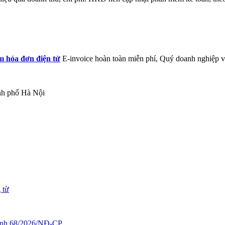
 hóa đơn điện tử
E-invoice hoàn toàn miễn phí, Quý doanh nghiệp vu
h phố Hà Nội
 từ
 định 68/2026/NĐ-CP