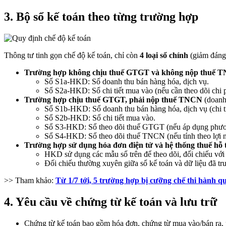
3. Bộ sổ kế toán theo từng trường hợp
Thông tư tinh gọn chế độ kế toán, chỉ còn
4 loại sổ chính
(giảm đáng k
Trường hợp không chịu thuế GTGT và không nộp thuế 
Sổ S1a-HKD: Sổ doanh thu bán hàng hóa, dịch vụ.
Sổ S2a-HKD: Sổ chi tiết mua vào (nếu cần theo dõi chi p
Trường hợp chịu thuế GTGT, phải nộp thuế TNCN
(doanh 
Sổ S1b-HKD: Sổ doanh thu bán hàng hóa, dịch vụ (chi ti
Sổ S2b-HKD: Sổ chi tiết mua vào.
Sổ S3-HKD: Sổ theo dõi thuế GTGT (nếu áp dụng phươn
Sổ S4-HKD: Sổ theo dõi thuế TNCN (nếu tính theo lợi 
Trường hợp sử dụng hóa đơn điện tử và hệ thống thuế hỗ t
HKD sử dụng các mẫu sổ trên để theo dõi, đối chiếu với t
Đối chiếu thường xuyên giữa sổ kế toán và dữ liệu đã t
>> Tham khảo:
Từ 1/7 tới, 5 trường hợp bị cưỡng chế thi hành q
4. Yêu cầu về chứng từ kế toán và lưu trữ
Chứng từ kế toán bao gồm hóa đơn, chứng từ mua vào/bán ra, 