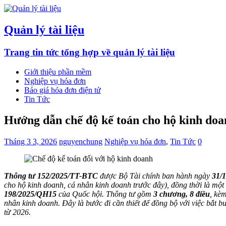
Quản lý tài liệu
Trang tin tức tổng hợp về quản lý tài liệu
Giới thiệu phần mềm
Nghiệp vụ hóa đơn
Báo giá hóa đơn điện tử
Tin Tức
Hướng dẫn chế độ kế toán cho hộ kinh do
Tháng 3 3, 2026
nguyenchung
Nghiệp vụ hóa đơn
,
Tin Tức
0
Thông tư 152/2025/TT-BTC
được Bộ Tài chính ban hành ngày
31/
cho hộ kinh doanh, cá nhân kinh doanh trước đây), đồng thời là một
198/2025/QH15
của Quốc hội. Thông tư gồm
3 chương, 8 điều
, kè
nhân kinh doanh. Đây là bước đi cần thiết để đồng bộ với việc bắt 
từ 2026.