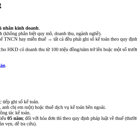
g
cá nhân kinh doanh
.
h (không phân biệt quy mô, doanh thu, ngành nghề).
TNCN hay miễn thuế → tất cả đều phải ghi sổ kế toán theo quy định
 cho HKD có doanh thu từ 100 triệu đồng/năm trở lên hoặc một số trư
vào
.
tiếp ghi sổ kế toán.
, anh chị em ruột) hoặc thuê dịch vụ kế toán bên ngoài.
ông tác kế toán.
hiểu
05 năm
; đối với hóa đơn thì theo quy định pháp luật về thuế (thư
n vẹn, dễ tra cứu).