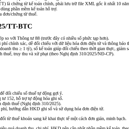
) là chứng từ kế toán chính, phải lưu trữ file XML gốc ít nhất 10 nă
ể dùng phần mềm kế toán hỗ trợ.
a đơn/chứng từ thuế.
2025/TT-BTC
ép so với Thông tư 88 (trước đây có nhiều sổ phức tạp hơn).
phí chính xác, dễ đối chiếu với dữ liệu hóa đơn điện tử và thông báo t
h thu ≥ 1 tỷ), sổ kế toán giúp đối chiếu theo thời gian thực, giảm sa
h thuế, truy thu và xử phạt (theo Nghị định 310/2025/NĐ-CP).
ể đối chiếu số thuế tự động gợi ý.
ư 152, hỗ trợ tự động hóa ghi sổ.
n định thuế (Nghị định 310/2025).
 phí, hướng dẫn HKD ghi sổ và sử dụng hóa đơn điện tử.
 từ thuế khoán sang kê khai thực tế một cách đơn giản, minh bạch.
 hiệu quả doanh thu, chi phí. HKD nên cập nhật phần mềm kế toán, theo