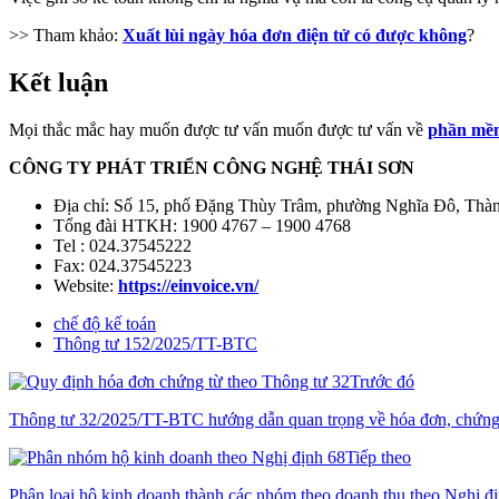
>> Tham khảo:
Xuất lùi ngày hóa đơn điện tử có được không
?
Kết luận
Mọi thắc mắc hay muốn được tư vấn muốn được tư vấn về
phần mềm
CÔNG TY PHÁT TRIỂN CÔNG NGHỆ THÁI SƠN
Địa chỉ:
Số 15, phố Đặng Thùy Trâm, phường Nghĩa Đô
,
Thàn
Tổng đài HTKH: 1900 4767 – 1900 4768
Tel : 024.37545222
Fax: 024.37545223
Website:
https://einvoice.vn/
chế độ kế toán
Thông tư 152/2025/TT-BTC
Trước đó
Thông tư 32/2025/TT-BTC hướng dẫn quan trọng về hóa đơn, chứng
Tiếp theo
Phân loại hộ kinh doanh thành các nhóm theo doanh thu theo Nghị