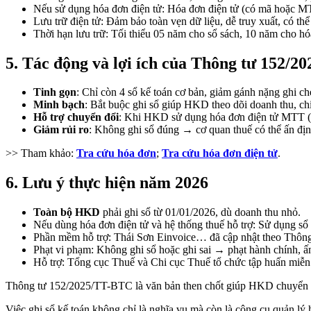
Nếu sử dụng hóa đơn điện tử: Hóa đơn điện tử (có mã hoặc MTT
Lưu trữ điện tử: Đảm bảo toàn vẹn dữ liệu, dễ truy xuất, có th
Thời hạn lưu trữ: Tối thiểu 05 năm cho sổ sách, 10 năm cho hó
5. Tác động và lợi ích của Thông tư 152/
Tinh gọn
: Chỉ còn 4 sổ kế toán cơ bản, giảm gánh nặng ghi ch
Minh bạch
: Bắt buộc ghi sổ giúp HKD theo dõi doanh thu, chi 
Hỗ trợ chuyển đổi
: Khi HKD sử dụng hóa đơn điện tử MTT (doan
Giảm rủi ro
: Không ghi sổ đúng → cơ quan thuế có thể ấn địn
>> Tham khảo:
Tra cứu hóa đơn
;
Tra cứu hóa đơn điện tử
.
6. Lưu ý thực hiện năm 2026
Toàn bộ HKD
phải ghi sổ từ 01/01/2026, dù doanh thu nhỏ.
Nếu dùng hóa đơn điện tử và hệ thống thuế hỗ trợ: Sử dụng sổ đ
Phần mềm hỗ trợ: Thái Sơn Einvoice… đã cập nhật theo Thông t
Phạt vi phạm: Không ghi sổ hoặc ghi sai → phạt hành chính, ấ
Hỗ trợ: Tổng cục Thuế và Chi cục Thuế tổ chức tập huấn miễn
Thông tư 152/2025/TT-BTC là văn bản then chốt giúp HKD chuyển đổi
Việc ghi sổ kế toán không chỉ là nghĩa vụ mà còn là công cụ quản lý