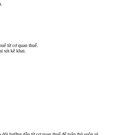
m.
huế từ cơ quan thuế.
i sót kê khai.
 dõi hướng dẫn từ cơ quan thuế để tuân thủ suôn sẻ.