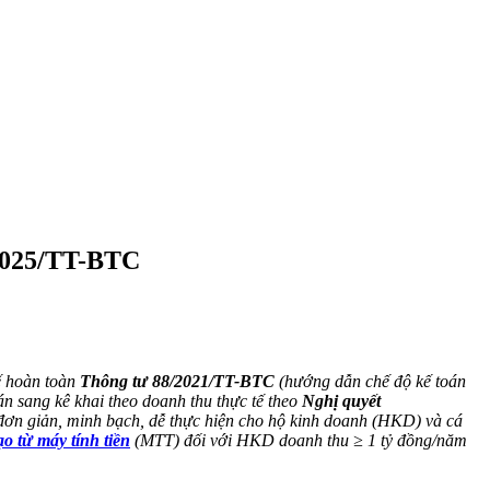
/2025/TT-BTC
ế hoàn toàn
Thông tư 88/2021/TT-BTC
(hướng dẫn chế độ kế toán
n sang kê khai theo doanh thu thực tế theo
Nghị quyết
 đơn giản, minh bạch, dễ thực hiện cho hộ kinh doanh (HKD) và cá
ạo từ máy tính tiền
(MTT) đối với HKD doanh thu ≥ 1 tỷ đồng/năm