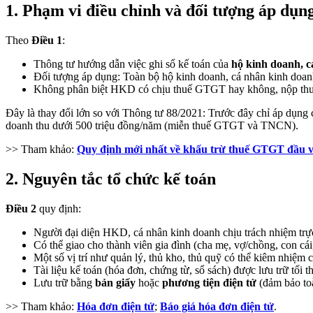
1. Phạm vi điều chỉnh và đối tượng áp dụn
Theo
Điều 1
:
Thông tư hướng dẫn việc ghi sổ kế toán của
hộ kinh doanh, 
Đối tượng áp dụng: Toàn bộ hộ kinh doanh, cá nhân kinh doan
Không phân biệt HKD có chịu thuế GTGT hay không, nộp thuế 
Đây là thay đổi lớn so với Thông tư 88/2021: Trước đây chỉ áp dụng
doanh thu dưới 500 triệu đồng/năm (miễn thuế GTGT và TNCN).
>> Tham khảo:
Quy định mới nhất về khấu trừ thuế GTGT đầu 
2. Nguyên tắc tổ chức kế toán
Điều 2
quy định:
Người đại diện HKD, cá nhân kinh doanh chịu trách nhiệm trực 
Có thể giao cho thành viên gia đình (cha mẹ, vợ/chồng, con cái
Một số vị trí như quản lý, thủ kho, thủ quỹ có thể kiêm nhiệm c
Tài liệu kế toán (hóa đơn, chứng từ, sổ sách) được lưu trữ tối t
Lưu trữ bằng
bản giấy
hoặc
phương tiện điện tử
(đảm bảo toà
>> Tham khảo:
Hóa đơn điện tử
;
Báo giá hóa đơn điện tử
.