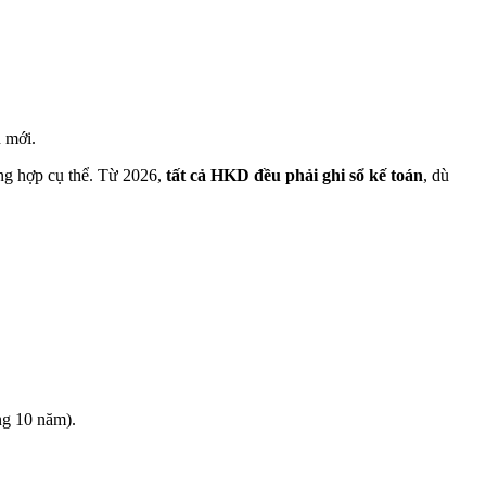
 mới.
ờng hợp cụ thể. Từ 2026,
tất cả HKD đều phải ghi sổ kế toán
, dù
ờng 10 năm).