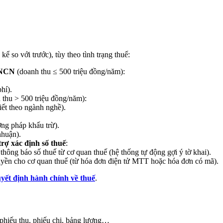
ể so với trước), tùy theo tình trạng thuế:
TNCN
(doanh thu ≤ 500 triệu đồng/năm):
hí).
thu > 500 triệu đồng/năm):
ết theo ngành nghề).
g pháp khấu trừ).
nhuận).
rợ xác định số thuế
:
hông báo số thuế từ cơ quan thuế (hệ thống tự động gợi ý tờ khai).
ruyền cho cơ quan thuế (từ hóa đơn điện tử MTT hoặc hóa đơn có mã).
uyết định hành chính về thuế
.
phiếu thu, phiếu chi, bảng lương…