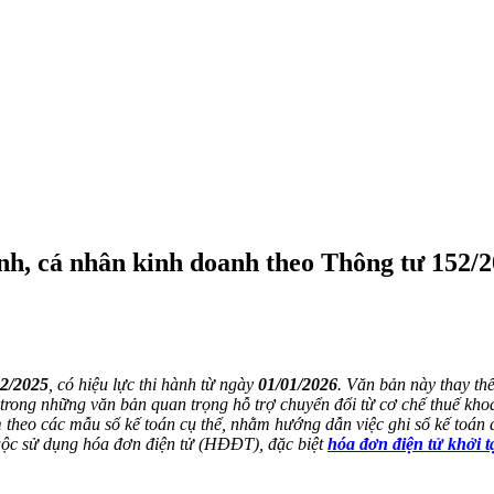
anh, cá nhân kinh doanh theo Thông tư 152
12/2025
, có hiệu lực thi hành từ ngày
01/01/2026
. Văn bản này thay th
 trong những văn bản quan trọng hỗ trợ chuyển đổi từ cơ chế thuế khoá
m theo các mẫu sổ kế toán cụ thể, nhằm hướng dẫn việc ghi sổ kế toán
buộc sử dụng hóa đơn điện tử (HĐĐT), đặc biệt
hóa đơn điện tử khởi t