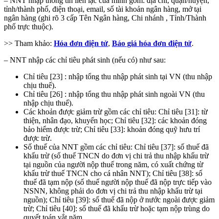
– NNT nhập thông tin liên lạc của mình gồm: địa chỉ, quận/huyện,
tỉnh/thành phố, điện thoại, email, số tài khoản ngân hàng, mở tại
ngân hàng (ghi rõ 3 cấp Tên Ngân hàng, Chi nhánh , Tỉnh/Thành
phố trực thuộc).
>> Tham khảo:
Hóa đơn điện tử
,
Báo giá hóa đơn điện tử
.
– NNT nhập các chỉ tiêu phát sinh (nếu có) như sau:
Chỉ tiêu [23] : nhập tổng thu nhập phát sinh tại VN (thu nhập
chịu thuế).
Chỉ tiêu [26] : nhập tổng thu nhập phát sinh ngoài VN (thu
nhập chịu thuế).
Các khoản được giảm trừ gồm các chỉ tiêu: Chỉ tiêu [31]: từ
thiện, nhân đạo, khuyến học; Chỉ tiêu [32]: các khoản đóng
bảo hiểm được trừ; Chỉ tiêu [33]: khoản đóng quỹ hưu trí
được trừ.
Số thuế của NNT gồm các chỉ tiêu: Chỉ tiêu [37]: số thuế đã
khấu trừ (số thuế TNCN do đơn vị chi trả thu nhập khấu trừ
tại nguồn của người nộp thuế trong năm, có xuất chứng từ
khấu trừ thuế TNCN cho cá nhân NNT); Chỉ tiêu [38]: số
thuế đã tạm nộp (số thuế người nộp thuế đã nộp trực tiếp vào
NSNN, không phải do đơn vị chi trả thu nhập khấu trừ tại
nguồn); Chỉ tiêu [39]: số thuế đã nộp ở nước ngoài được giảm
trừ; Chỉ tiêu [40]: số thuế đã khấu trừ hoặc tạm nộp trùng do
quyết toán vắt năm.