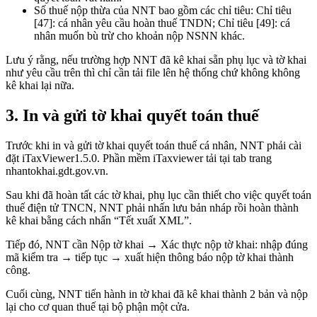
Số thuế nộp thừa của NNT bao gồm các chỉ tiêu: Chỉ tiêu
[47]: cá nhân yêu cầu hoàn thuế TNDN; Chỉ tiêu [49]: cá
nhân muốn bù trừ cho khoản nộp NSNN khác.
Lưu ý rằng, nếu trường hợp NNT đã kê khai sẵn phụ lục và tờ khai
như yêu cầu trên thì chỉ cần tải file lên hệ thống chứ không không
kê khai lại nữa.
3. In và gửi tờ khai quyết toán thuế
Trước khi in và gửi tờ khai quyết toán thuế cá nhân, NNT phải cài
đặt iTaxViewer1.5.0. Phần mềm iTaxviewer tải tại tab trang
nhantokhai.gdt.gov.vn.
Sau khi đã hoàn tất các tờ khai, phụ lục cần thiết cho việc quyết toán
thuế điện tử TNCN, NNT phải nhấn lưu bản nháp rồi hoàn thành
kê khai bằng cách nhấn “Tết xuất XML”.
Tiếp đó, NNT cần Nộp tờ khai → Xác thực nộp tờ khai: nhập đúng
mã kiểm tra → tiếp tục → xuất hiện thông báo nộp tờ khai thành
công.
Cuối cùng, NNT tiến hành in tờ khai đã kê khai thành 2 bản và nộp
lại cho cơ quan thuế tại bộ phận một cửa.