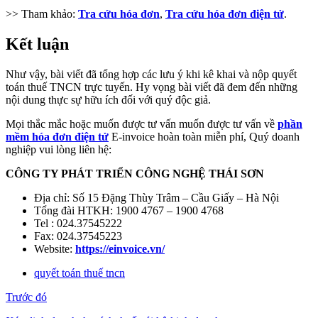
>> Tham khảo:
Tra cứu hóa đơn
,
Tra cứu hóa đơn điện tử
.
Kết luận
Như vậy, bài viết đã tổng hợp các lưu ý khi kê khai và nộp quyết
toán thuế TNCN trực tuyến. Hy vọng bài viết đã đem đến những
nội dung thực sự hữu ích đối với quý độc giả.
Mọi thắc mắc hoặc muốn được tư vấn muốn được tư vấn về
phần
mềm hóa đơn điện tử
E-invoice hoàn toàn miễn phí, Quý doanh
nghiệp vui lòng liên hệ:
CÔNG TY PHÁT TRIỂN CÔNG NGHỆ THÁI SƠN
Địa chỉ: Số 15 Đặng Thùy Trâm – Cầu Giấy – Hà Nội
Tổng đài HTKH: 1900 4767 – 1900 4768
Tel : 024.37545222
Fax: 024.37545223
Website:
https://einvoice.vn/
quyết toán thuế tncn
Trước đó