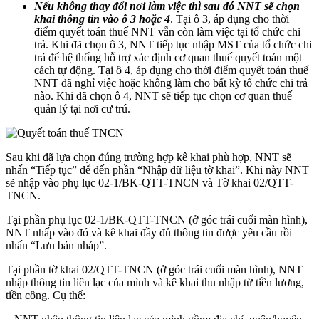
Nếu không thay đổi nơi làm việc thì sau đó NNT sẽ chọn
khai thông tin vào ô 3 hoặc 4
. Tại ô 3, áp dụng cho thời
điểm quyết toán thuế NNT vẫn còn làm việc tại tổ chức chi
trả. Khi đã chọn ô 3, NNT tiếp tục nhập MST của tổ chức chi
trả để hệ thống hỗ trợ xác định cơ quan thuế quyết toán một
cách tự động. Tại ô 4, áp dụng cho thời điểm quyết toán thuế
NNT đã nghỉ việc hoặc không làm cho bất kỳ tổ chức chi trả
nào. Khi đã chọn ô 4, NNT sẽ tiếp tục chọn cơ quan thuế
quản lý tại nơi cư trú.
Sau khi đã lựa chọn đúng trường hợp kê khai phù hợp, NNT sẽ
nhấn “Tiếp tục” để đến phần “Nhập dữ liệu tờ khai”. Khi này NNT
sẽ nhập vào phụ lục 02-1/BK-QTT-TNCN và Tờ khai 02/QTT-
TNCN.
Tại phần phụ lục 02-1/BK-QTT-TNCN (ở góc trái cuối màn hình),
NNT nhấp vào đó và kê khai đầy đủ thông tin được yêu cầu rồi
nhấn “Lưu bản nháp”.
Tại phần tờ khai 02/QTT-TNCN (ở góc trái cuối màn hình), NNT
nhập thông tin liên lạc của mình và kê khai thu nhập từ tiền lương,
tiền công. Cụ thể: