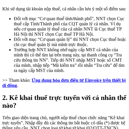
Khi sử dụng tài khoản nộp thuế, cá nhân cần lưu ý một số điểm sau:
Đối với mục “Cơ quan thuế tỉnh/thành phố”, NNT chọn Cục
thuế cấp Tỉnh/Thành phố của CQT quản lý cá nhân. Ví dụ
nếu cơ quan quản lý thuế của cá nhân NNT là Cục thuế TP
Hà Nội thì NNT chọn Cục thuế TP Hà Nội.
Đối với mục “Cơ quan quản lý” thì NNT chọn Cục thuế hoặc
chi cục thuế quản lý mà mình trực thuộc.
Trường hợp NNT không nhớ ngày cấp MST cá nhân của
mình thì có thể tìm lại trên trang này, tại thanh công cụ “Tra
cứu thông tin NN”. Tiếp đó NNT nhập MST hoặc số CMT
của mình, nhập tiếp “Mã kiểm tra” rồi nhấn “Tra cứu” để tìm
ra ngày cấp MST của mình.
>> Tham khảo:
Ứng dụng hóa đơn điện tử Einvoice trên thiết bị
di động
.
2. Kê khai thuế trực tuyến với cá nhân thế
nào?
Trên giao diện trang chủ, người nộp thuế chọn chức năng “Kê khai
trực tuyến”. Nhập đầy đủ các thông tin bắt buộc có dấu (*) được hệ
thống yêu cầu. NNT chọn loại tờ khai tờ khai (02/QTT-TNCN),