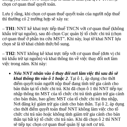
chọn cơ quan thuế quyết toán.
Lưu ý rằng, khi chọn cơ quan thuế quyết toán của người nộp thuế
thì thường có 2 trường hợp sẽ xảy ra:
–
TH1
: NNT kê khai trực tiếp thuế TNCN với cơ quan thuế (không
khấu trừ tại nguồn), sau đó chọn Cục quản lý tổ chức chi trả (chọn
cơ quan thuế ở phần tra cứu MST”. Khi này, loại tờ khai NNT lựa
chọn sẽ là tờ khai chính thức/bổ sung.
–
TH2
: NNT không kê khai trực tiếp với cơ quan thuế (đơn vị chi
trả khấu trừ tại nguồn) và khai thông tin về việc thay đổi nơi làm
việc trong năm. Khi này:
Nếu NNT nhấn vào ô thay đổi nơi làm việc thì sau đó sẽ
khai thông tin vào ô 1 hoặc 2
. Tại ô 1, áp dụng cho thời
điểm quyết toán người nộp thuế đang tính trừ gia cảnh cho
bản thân tại tổ chức chi trả. Khi đã chọn ô 1 thì NNT tiếp tục
nhập thông tin MST của tổ chức chi trả tính giảm trừ gia cảnh
cho bản thân, bao gồm: MST của tổ chức chi trả thu nhập,
Nơi đăng ký giảm trừ gia cảnh cho bản thân. Tại ô 2, áp dụng
cho thời điểm quyết toán thuế NNT không làm việc cho tổ
chức chi trả nào hoặc không tính giảm trừ gia cảnh cho bản
thân tại bất kỳ tổ chức chi trả nào. Khi đã chọn ô 2 thì NNT
sẽ tiếp tục chọn cơ quan thuế quản lý tại nơi cư trú.