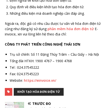
Định nghĩa về khởi tạo hóa đơn điện tử.
Quy định về điều kiện khởi tạo hóa đơn điện tử.
Những điều kiện mà doanh nghiệp cần đáp ứng.
Ngoài ra, độc giả có nhu cầu được tư vấn về hóa đơn điện tử
cũng như đăng ký sử dụng
phần mềm hóa đơn điện tử
E-
invoice, xin vui lòng liên hệ theo địa chỉ:
CÔNG TY PHÁT TRIỂN CÔNG NGHỆ THÁI SƠN
Trụ sở chính: Số 11 Đặng Thùy Trâm – Cầu Giấy – Hà Nội
Tổng đài HTKH: 1900 4767 – 1900 4768
Tel : 024.37545222
Fax: 024.37545223
Website:
https://einvoice.vn/
KHỞI TẠO HÓA ĐƠN ĐIỆN TỬ
TRƯỚC ĐÓ