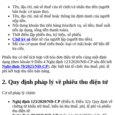
Tên, địa chỉ, mã số thuế của tổ chức/cá nhân thu tiền (người
bán hoặc cơ quan thu).
Tên, địa chỉ, mã số thuế hoặc thông tin định danh của người
nộp tiền.
Nội dung khoản thu (tên hàng hóa/dịch vụ, số tiền, thuế suất
nếu áp dụng, tổng tiền thanh toán).
Thời điểm lập phiếu thu, ký hiệu, số phiếu.
Chữ ký số
điện tử của người lập (người thu tiền).
Mã của cơ quan thuế (nếu thuộc loại có mã) hoặc dữ liệu để
tra cứu.
Phiếu thu có thể tích hợp với hóa đơn điện tử trên cùng một định
dạng (theo khoản 9 Điều 4 Nghị định 123/2020/NĐ-CP sửa đổi bởi
Nghị định 70/2025/NĐ-CP
), đặc biệt khi tổ chức thu thuế, phí, lệ
phí kết hợp thu tiền bán hàng.
2. Quy định pháp lý về phiếu thu điện tử
Cơ sở pháp lý chính:
Nghị định 123/2020/NĐ-CP
(Điều 8, Điều 32): Quy định về
chứng từ khấu trừ thuế, biên lai thu thuế, phí, lệ phí và phiếu
thu điện tử.