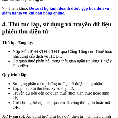
>> Tham khảo:
Đề xuất hộ kinh doanh được gộp hóa đơn và
giảm nghĩa vụ khi bán hàng online
.
4. Thủ tục lập, sử dụng và truyền dữ liệu
phiếu thu điện tử
Thủ tục đăng ký
:
Nộp Mẫu 01/ĐKTĐ-CTĐT qua Cổng Tổng cục Thuế hoặc
nhà cung cấp dịch vụ HĐĐT.
Cơ quan thuế phản hồi trong thời gian ngắn (thường 1 ngày
làm việc).
Quy trình lập
:
Sử dụng phần mềm chứng từ điện tử được công nhận.
Lập phiếu khi thu tiền, ký số điện tử.
Truyền dữ liệu đến cơ quan thuế (thời gian thực hoặc định
kỳ).
Gửi cho người nộp tiền qua email, cổng thông tin hoặc mã
QR.
Xử lý sai sót
: Áp dụng tương tự hóa đơn điện tử – chỉ điều chỉnh