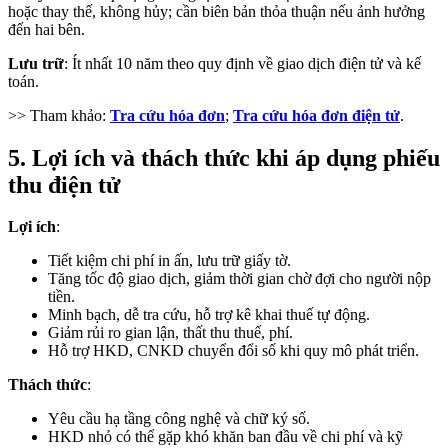
hoặc thay thế, không hủy; cần biên bản thỏa thuận nếu ảnh hưởng
đến hai bên.
Lưu trữ
: Ít nhất 10 năm theo quy định về giao dịch điện tử và kế
toán.
>> Tham khảo:
Tra cứu hóa đơn
;
Tra cứu hóa đơn điện tử
.
5. Lợi ích và thách thức khi áp dụng phiếu
thu điện tử
Lợi ích
:
Tiết kiệm chi phí in ấn, lưu trữ giấy tờ.
Tăng tốc độ giao dịch, giảm thời gian chờ đợi cho người nộp
tiền.
Minh bạch, dễ tra cứu, hỗ trợ kê khai thuế tự động.
Giảm rủi ro gian lận, thất thu thuế, phí.
Hỗ trợ HKD, CNKD chuyển đổi số khi quy mô phát triển.
Thách thức
:
Yêu cầu hạ tầng công nghệ và chữ ký số.
HKD nhỏ có thể gặp khó khăn ban đầu về chi phí và kỹ