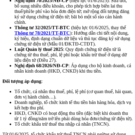
Nghị định 70/2025/NĐ-CP
(hiệu lực 01/6/2025): Sửa đổi,
bổ sung nhiều điều khoản, cho phép tích hợp biên lai thu
thuế/phí/le phí vào hóa đơn điện tử; mở rộng đối tượng đăng
ký sử dụng chứng từ điện tử; bãi bỏ một số rào cản hành
chính.
Thông tư 32/2025/TT-BTC
(hiệu lực 01/6/2025, thay thế
Thông tư 78/2021/TT-BTC
): Hướng dẫn chi tiết nội dung,
ký hiệu, định dạng chuẩn dữ liệu và thủ tục đăng ký sử dụng
chứng từ điện tử (Mẫu 01/ĐKTĐ-CTĐT).
Luật Quản lý thuế 2025
: Quy định chứng từ điện tử là
chứng từ thu thuế, phí, lệ phí hoặc khấu trừ thuế ở dạng dữ
liệu điện tử (Điều 27).
Nghị định 68/2026/NĐ-CP
: Áp dụng cho hộ kinh doanh, cá
nhân kinh doanh (HKD, CNKD) khi thu tiền.
Đối tượng áp dụng
:
Tổ chức, cá nhân thu thuế, phí, lệ phí (cơ quan thuế, hải quan,
đơn vị hành chính…).
Doanh nghiệp, tổ chức kinh tế thu tiền bán hàng hóa, dịch vụ
kết hợp thu phí.
HKD, CNKD có hoạt động thu tiền (đặc biệt khi doanh thu
từ 1 tỷ đồng/năm trở lên phải dùng hóa đơn/chứng từ điện tử).
Tổ chức khấu trừ thuế thu nhập cá nhân (TNCN).
Từ 01/6/2025, tổ chức khấu trừ thuế TNCN phải ngừng sử dụng