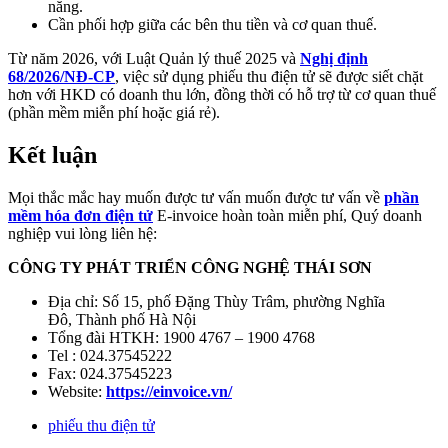
năng.
Cần phối hợp giữa các bên thu tiền và cơ quan thuế.
Từ năm 2026, với Luật Quản lý thuế 2025 và
Nghị định
68/2026/NĐ-CP
, việc sử dụng phiếu thu điện tử sẽ được siết chặt
hơn với HKD có doanh thu lớn, đồng thời có hỗ trợ từ cơ quan thuế
(phần mềm miễn phí hoặc giá rẻ).
Kết luận
Mọi thắc mắc hay muốn được tư vấn muốn được tư vấn về
phần
mềm hóa đơn điện tử
E-invoice hoàn toàn miễn phí, Quý doanh
nghiệp vui lòng liên hệ:
CÔNG TY PHÁT TRIỂN CÔNG NGHỆ THÁI SƠN
Địa chỉ:
Số 15, phố Đặng Thùy Trâm, phường Nghĩa
Đô
,
Thành phố Hà Nội
Tổng đài HTKH: 1900 4767 – 1900 4768
Tel : 024.37545222
Fax: 024.37545223
Website:
https://einvoice.vn/
phiếu thu điện tử