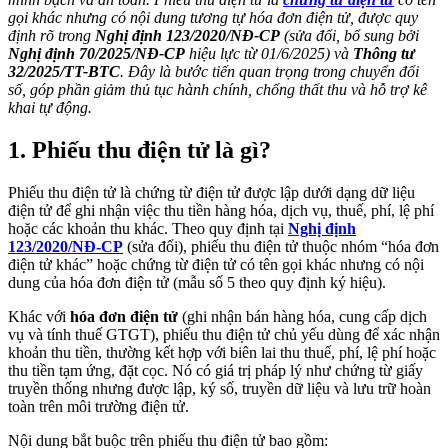
gọi khác nhưng có nội dung tương tự hóa đơn điện tử, được quy
định rõ trong
Nghị định 123/2020/NĐ-CP
(sửa đổi, bổ sung bởi
Nghị định 70/2025/NĐ-CP
hiệu lực từ 01/6/2025) và
Thông tư
32/2025/TT-BTC
. Đây là bước tiến quan trọng trong chuyển đổi
số, góp phần giảm thủ tục hành chính, chống thất thu và hỗ trợ kê
khai tự động.
1. Phiếu thu điện tử là gì?
Phiếu thu điện tử là chứng từ điện tử được lập dưới dạng dữ liệu
điện tử để ghi nhận việc thu tiền hàng hóa, dịch vụ, thuế, phí, lệ phí
hoặc các khoản thu khác. Theo quy định tại
Nghị định
123/2020/NĐ-CP
(sửa đổi), phiếu thu điện tử thuộc nhóm “hóa đơn
điện tử khác” hoặc chứng từ điện tử có tên gọi khác nhưng có nội
dung của hóa đơn điện tử (mẫu số 5 theo quy định ký hiệu).
Khác với
hóa đơn điện tử
(ghi nhận bán hàng hóa, cung cấp dịch
vụ và tính thuế GTGT), phiếu thu điện tử chủ yếu dùng để xác nhận
khoản thu tiền, thường kết hợp với biên lai thu thuế, phí, lệ phí hoặc
thu tiền tạm ứng, đặt cọc. Nó có giá trị pháp lý như chứng từ giấy
truyền thống nhưng được lập, ký số, truyền dữ liệu và lưu trữ hoàn
toàn trên môi trường điện tử.
Nội dung bắt buộc trên phiếu thu điện tử bao gồm: