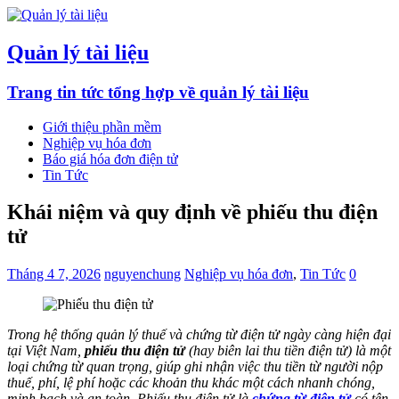
Quản lý tài liệu
Trang tin tức tổng hợp về quản lý tài liệu
Giới thiệu phần mềm
Nghiệp vụ hóa đơn
Báo giá hóa đơn điện tử
Tin Tức
Khái niệm và quy định về phiếu thu điện
tử
Tháng 4 7, 2026
nguyenchung
Nghiệp vụ hóa đơn
,
Tin Tức
0
Trong hệ thống quản lý thuế và chứng từ điện tử ngày càng hiện đại
tại Việt Nam,
phiếu thu điện tử
(hay biên lai thu tiền điện tử) là một
loại chứng từ quan trọng, giúp ghi nhận việc thu tiền từ người nộp
thuế, phí, lệ phí hoặc các khoản thu khác một cách nhanh chóng,
minh bạch và an toàn. Phiếu thu điện tử là
chứng từ điện tử
có tên