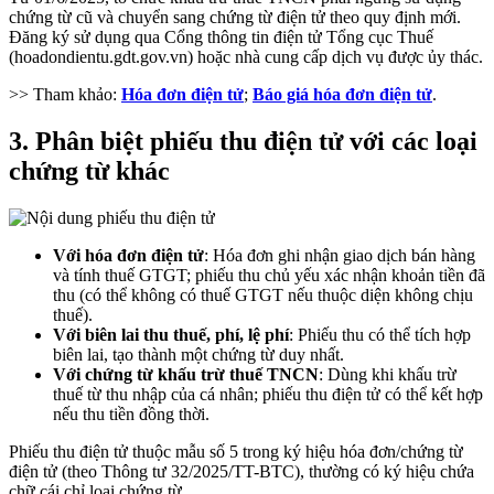
chứng từ cũ và chuyển sang chứng từ điện tử theo quy định mới.
Đăng ký sử dụng qua Cổng thông tin điện tử Tổng cục Thuế
(hoadondientu.gdt.gov.vn) hoặc nhà cung cấp dịch vụ được ủy thác.
>> Tham khảo:
Hóa đơn điện tử
;
Báo giá hóa đơn điện tử
.
3. Phân biệt phiếu thu điện tử với các loại
chứng từ khác
Với hóa đơn điện tử
: Hóa đơn ghi nhận giao dịch bán hàng
và tính thuế GTGT; phiếu thu chủ yếu xác nhận khoản tiền đã
thu (có thể không có thuế GTGT nếu thuộc diện không chịu
thuế).
Với biên lai thu thuế, phí, lệ phí
: Phiếu thu có thể tích hợp
biên lai, tạo thành một chứng từ duy nhất.
Với chứng từ khấu trừ thuế TNCN
: Dùng khi khấu trừ
thuế từ thu nhập của cá nhân; phiếu thu điện tử có thể kết hợp
nếu thu tiền đồng thời.
Phiếu thu điện tử thuộc mẫu số 5 trong ký hiệu hóa đơn/chứng từ
điện tử (theo Thông tư 32/2025/TT-BTC), thường có ký hiệu chứa
chữ cái chỉ loại chứng từ.