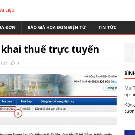
I LIỆU
ÓA ĐƠN
BÁO GIÁ HÓA ĐƠN ĐIỆN TỬ
TIN TỨC
khai thuế trực tuyến
 Tức
0
BÌN
Mai 
bị cư
Đặng
cưỡn