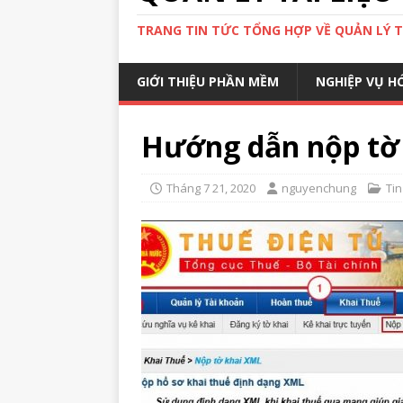
TRANG TIN TỨC TỔNG HỢP VỀ QUẢN LÝ TÀ
GIỚI THIỆU PHẦN MỀM
NGHIỆP VỤ H
Hướng dẫn nộp tờ 
Tháng 7 21, 2020
nguyenchung
Tin