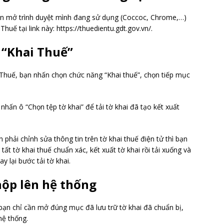
 bạn mở trình duyệt mình đang sử dụng (Coccoc, Chrome,…)
huế tại link này: https://thuedientu.gdt.gov.vn/.
 “Khai Thuế”
 Thuế, bạn nhấn chọn chức năng “Khai thuế”, chọn tiếp mục
 nhấn ô “Chọn tệp tờ khai” để tải tờ khai đã tạo kết xuất
phải chỉnh sửa thông tin trên tờ khai thuế điện tử thì bạn
t tờ khai thuế chuẩn xác, kết xuất tờ khai rồi tải xuống và
y lại bước tải tờ khai.
nộp lên hệ thống
 bạn chỉ cần mở đúng mục đã lưu trữ tờ khai đã chuẩn bị,
hệ thống.