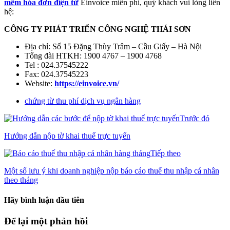
mềm hóa đơn điện tử
Einvoice miễn phí, quý khách vui lòng liên
hệ:
CÔNG TY PHÁT TRIỂN CÔNG NGHỆ THÁI SƠN
Địa chỉ: Số 15 Đặng Thùy Trâm – Cầu Giấy – Hà Nội
Tổng đài HTKH: 1900 4767 – 1900 4768
Tel : 024.37545222
Fax: 024.37545223
Website:
https://einvoice.vn/
chứng từ thu phí dịch vụ ngân hàng
Trước đó
Hướng dẫn nộp tờ khai thuế trực tuyến
Tiếp theo
Một số lưu ý khi doanh nghiệp nộp báo cáo thuế thu nhập cá nhân
theo tháng
Hãy bình luận đầu tiên
Để lại một phản hồi