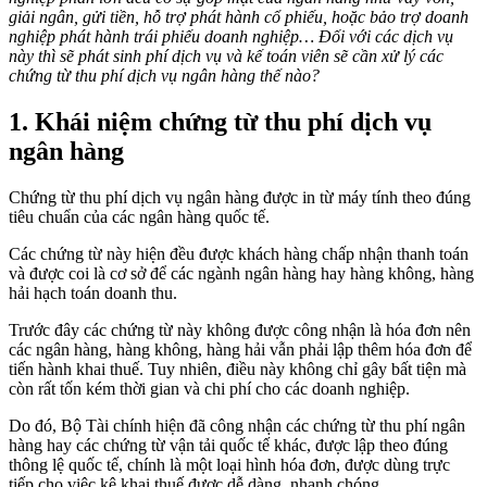
giải ngân, gửi tiền, hỗ trợ phát hành cổ phiếu, hoặc bảo trợ doanh
nghiệp phát hành trái phiếu doanh nghiệp… Đối với các dịch vụ
này thì sẽ phát sinh phí dịch vụ và kế toán viên sẽ cần xử lý các
chứng từ thu phí dịch vụ ngân hàng thế nào?
1. Khái niệm chứng từ thu phí dịch vụ
ngân hàng
Chứng từ thu phí dịch vụ ngân hàng được in từ máy tính theo đúng
tiêu chuẩn của các ngân hàng quốc tế.
Các chứng từ này hiện đều được khách hàng chấp nhận thanh toán
và được coi là cơ sở để các ngành ngân hàng hay hàng không, hàng
hải hạch toán doanh thu.
Trước đây các chứng từ này không được công nhận là hóa đơn nên
các ngân hàng, hàng không, hàng hải vẫn phải lập thêm hóa đơn để
tiến hành khai thuế. Tuy nhiên, điều này không chỉ gây bất tiện mà
còn rất tốn kém thời gian và chi phí cho các doanh nghiệp.
Do đó, Bộ Tài chính hiện đã công nhận các chứng từ thu phí ngân
hàng hay các chứng từ vận tải quốc tế khác, được lập theo đúng
thông lệ quốc tế, chính là một loại hình hóa đơn, được dùng trực
tiếp cho việc kê khai thuế được dễ dàng, nhanh chóng.