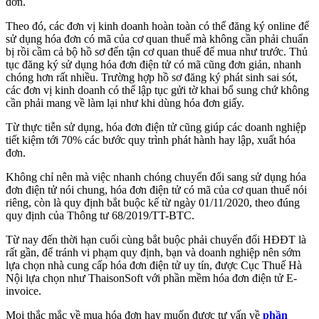
đơn.
Theo đó, các đơn vị kinh doanh hoàn toàn có thể đăng ký online để
sử dụng hóa đơn có mã của cơ quan thuế mà không cần phải chuẩn
bị rồi cầm cả bộ hồ sơ đến tận cơ quan thuế để mua như trước. Thủ
tục đăng ký sử dụng hóa đơn điện tử có mã cũng đơn giản, nhanh
chóng hơn rất nhiều. Trường hợp hồ sơ đăng ký phát sinh sai sót,
các đơn vị kinh doanh có thể lập tục gửi tờ khai bổ sung chứ không
cần phải mang về làm lại như khi dùng hóa đơn giấy.
Từ thực tiễn sử dụng, hóa đơn điện tử cũng giúp các doanh nghiệp
tiết kiệm tới 70% các bước quy trình phát hành hay lập, xuất hóa
đơn.
Không chỉ nên mà việc nhanh chóng chuyển đổi sang sử dụng hóa
đơn điện tử nói chung, hóa đơn điện tử có mã của cơ quan thuế nói
riêng, còn là quy định bắt buộc kế từ ngày 01/11/2020, theo đúng
quy định của Thông tư 68/2019/TT-BTC.
Từ nay đến thời hạn cuối cùng bắt buộc phải chuyển đổi HĐĐT là
rất gần, để tránh vi phạm quy định, bạn và doanh nghiệp nên sớm
lựa chọn nhà cung cấp hóa đơn điện tử uy tín, được Cục Thuế Hà
Nội lựa chọn như ThaisonSoft với phần mềm hóa đơn điện tử E-
invoice.
Mọi thắc mắc về mua hóa đơn hay muốn được tư vấn về
phần