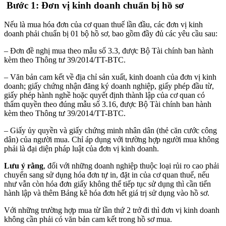
Bước 1: Đơn vị kinh doanh chuẩn bị hồ sơ
Nếu là mua hóa đơn của cơ quan thuế lần đầu, các đơn vị kinh
doanh phải chuẩn bị 01 bộ hồ sơ, bao gồm đầy đủ các yêu cầu sau:
– Đơn đề nghị mua theo mẫu số 3.3, được Bộ Tài chính ban hành
kèm theo Thông tư 39/2014/TT-BTC.
– Văn bản cam kết về địa chỉ sản xuất, kinh doanh của đơn vị kinh
doanh; giấy chứng nhận đăng ký doanh nghiệp, giấy phép đầu từ,
giấy phép hành nghề hoặc quyết định thành lập của cơ quan có
thẩm quyền theo đúng mẫu số 3.16, được Bộ Tài chính ban hành
kèm theo Thông tư 39/2014/TT-BTC.
– Giấy ủy quyền và giấy chứng minh nhân dân (thẻ căn cước công
dân) của người mua. Chỉ áp dụng với trường hợp người mua không
phải là đại diện pháp luật của đơn vị kinh doanh.
Lưu ý rằng
, đối với những doanh nghiệp thuộc loại rủi ro cao phải
chuyển sang sử dụng hóa đơn tự in, đặt in của cơ quan thuế, nếu
như vẫn còn hóa đơn giấy không thể tiếp tục sử dụng thì cần tiến
hành lập và thêm Bảng kê hóa đơn hết giá trị sử dụng vào hồ sơ.
Với những trường hợp mua từ lần thứ 2 trở đi thì đơn vị kinh doanh
không cần phải có văn bản cam kết trong hồ sơ mua.