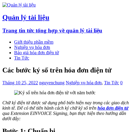
Quản lý tài liệu
Trang tin tức tổng hợp về quản lý tài liệu
Giới thiệu phần mềm
Nghiệp vụ hóa đơn
Báo giá hóa đơn điện tử
Tin Tức
Các bước ký số trên hóa đơn điện tử
Tháng 10 25, 2022
nguyenchung
Nghiệp vụ hóa đơn
,
Tin Tức
0
Chữ ký điện tử được sử dụng phổ biến hiện nay trong các giao dịch
kinh tế. Để có thể tiến hành cách ký chữ ký số trên
hóa đơn điện tử
qua Extension EINVOICE Signing, bạn thực hiện theo hướng dẫn
dưới đây:
Bước 1: Chuẩn bị