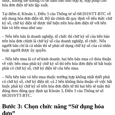
buộc, không thể không có để đảm bảo tính hợp lệ, hợp pháp cho
hóa đơn điện tử khi lập xuất.
Tại điểm đ, Khoản 1, Điều 3 của Thông tư số 68/2019/TT-BTC về
nội dung hóa đơn điện tử, Bộ tài chính đã quy định về tiêu thức chữ
ký số, chữ ký điện tử được thể hiện trên hóa đơn điện tử với bên
bán và bên mua như sau:
– Nếu bên bán là doanh nghiệp, tổ chức thì chữ ký số của bên bán
trên hóa đơn chính là chữ ký số của doanh nghiệp, tổ chức. Nếu
người bán chỉ là cá nhân thì sẽ phải sử dụng chữ ký số của cá nhân
hoặc người được ủy quyền.
– Nếu bên mua là cơ sở kinh doanh, hai bên bán mua có thỏa thuận
về việc bên mua phải ký chữ ký số thì trên hóa đơn điện tử bắt buộc
phải có chữ ký số, chữ ký điện tử của bên mua.
– Nếu bên bán và bên mua thuộc trường hợp không nhất thiết phải
có chữ ký số, chữ ký điện tử, cả 2 bên không thỏa thuận về việc bắt
buộc phải ký chữ ký số trên hóa đơn điện tử thì hai bên sẽ tuân thủ
đúng theo đúng quy định tại Khoản 3, Điều 3 của Thông tư số
68/2019/TT-BTC.
Bước 3: Chọn chức năng “Sử dụng hóa
đơn”