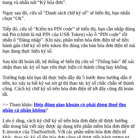
trang và nhấn nút “Ký hóa đơn”.
Ngay sau đó, cửa sổ “Danh sách chữ ký số” sẽ hiển thị, bạn nhấn
chọn “Ok”.
Tiếp đó, cửa sổ “Kiểm tra PIN code” sẽ hiển thị, bạn cần nhập đúng
mã Pin (chính là mã PIN của USB Token) vào ô “PIN code” rồi
nhấn ô “Đăng nhập”. Khi này, phần mềm hóa đơn điện tử sẽ tiến
hành gán chữ ký số trên token lên đúng văn bản hóa đơn điện tử mà
bạn đang thực hiện ký số.
Sau khi đã hoàn tất, hệ thống sẽ hiển thị cửa sổ “Thông báo” để xác
nhận thao tác ký số bạn vừa thực hiện có thành công hay không.
Trường hợp khi bạn đã thực hiện đầy đủ 5 bước theo hướng dẫn ở
trên, ko xảy ra bất kỳ sai sót gì thì thao tác ký số chắc chắn sẽ thành
công. Cách ký chữ ký số trên hóa đơn điện tử tới đây cũng đã hoàn
tất.
>> Tham khảo:
Hợp đồng giao khoán có phải đóng thuế thu
nhập cá nhân không
?
Lưu ý rằng, cách ký chữ ký số trên hóa đơn điện tử được hướng
dẫn trong bài viết này được áp dụng trên phần mềm hóa đơn điện tử
E-invoice của ThaiSonSoft. Với các phần mềm hóa đơn điện tử
khác, thao tác ký số lên hóa đơn cũng sẽ được tiến hành tương tự.