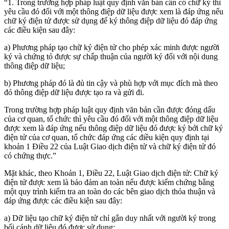
“1. Trong trường hợp pháp luật quy định văn bản cần có chữ ký thì
yêu cầu đó đối với một thông điệp dữ liệu được xem là đáp ứng nếu
chữ ký điện tử được sử dụng để ký thông điệp dữ liệu đó đáp ứng
các điều kiện sau đây:
a) Phương pháp tạo chữ ký điện tử cho phép xác minh được người
ký và chứng tỏ được sự chấp thuận của người ký đối với nội dung
thông điệp dữ liệu;
b) Phương pháp đó là đủ tin cậy và phù hợp với mục đích mà theo
đó thông điệp dữ liệu được tạo ra và gửi đi.
Trong trường hợp pháp luật quy định văn bản cần được đóng dấu
của cơ quan, tổ chức thì yêu cầu đó đối với một thông điệp dữ liệu
được xem là đáp ứng nếu thông điệp dữ liệu đó được ký bởi chữ ký
điện tử của cơ quan, tổ chức đáp ứng các điều kiện quy định tại
khoản 1 Điều 22 của Luật Giao dịch điện tử và chữ ký điện tử đó
có chứng thực.”
Mặt khác, theo Khoản 1, Điều 22, Luật Giao dịch điện tử: Chữ ký
điện tử được xem là bảo đảm an toàn nếu được kiểm chứng bằng
một quy trình kiểm tra an toàn do các bên giao dịch thỏa thuận và
đáp ứng được các điều kiện sau đây:
a) Dữ liệu tạo chữ ký điện tử chỉ gắn duy nhất với người ký trong
bối cảnh dữ liệu đó được sử dụng;