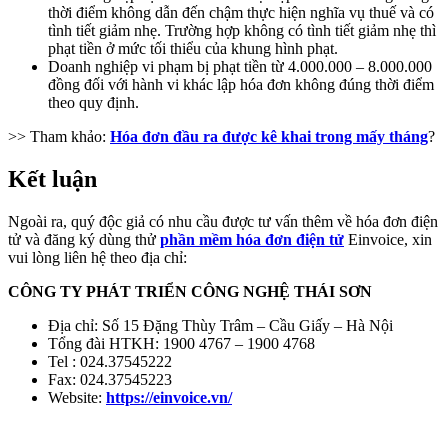
thời điểm không dẫn đến chậm thực hiện nghĩa vụ thuế và có
tình tiết giảm nhẹ. Trường hợp không có tình tiết giảm nhẹ thì
phạt tiền ở mức tối thiểu của khung hình phạt.
Doanh nghiệp vi phạm bị phạt tiền từ 4.000.000 – 8.000.000
đồng đối với hành vi khác lập hóa đơn không đúng thời điểm
theo quy định.
>> Tham khảo:
Hóa đơn đầu ra được kê khai trong mấy tháng
?
Kết luận
Ngoài ra, quý độc giả có nhu cầu được tư vấn thêm về hóa đơn điện
tử và đăng ký dùng thử
phần mềm hóa đơn điện tử
Einvoice, xin
vui lòng liên hệ theo địa chỉ:
CÔNG TY PHÁT TRIỂN CÔNG NGHỆ THÁI SƠN
Địa chỉ: Số 15 Đặng Thùy Trâm – Cầu Giấy – Hà Nội
Tổng đài HTKH: 1900 4767 – 1900 4768
Tel : 024.37545222
Fax: 024.37545223
Website:
https://einvoice.vn/