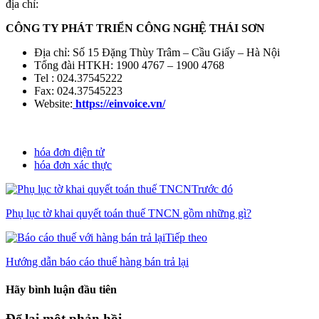
địa chỉ:
CÔNG TY PHÁT TRIỂN CÔNG NGHỆ THÁI SƠN
Địa chỉ: Số 15 Đặng Thùy Trâm – Cầu Giấy – Hà Nội
Tổng đài HTKH: 1900 4767 – 1900 4768
Tel : 024.37545222
Fax: 024.37545223
Website:
https://einvoice.vn/
hóa đơn điện tử
hóa đơn xác thực
Trước đó
Phụ lục tờ khai quyết toán thuế TNCN gồm những gì?
Tiếp theo
Hướng dẫn báo cáo thuế hàng bán trả lại
Hãy bình luận đầu tiên
Để lại một phản hồi