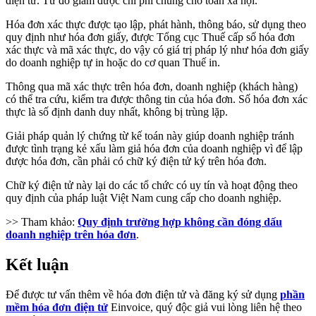
điện tử. Từ đó giảm được chi phí chung cho toàn xã hội.
Hóa đơn xác thực được tạo lập, phát hành, thông báo, sử dụng theo
quy định như hóa đơn giấy, được Tổng cục Thuế cấp số hóa đơn
xác thực và mã xác thực, do vậy có giá trị pháp lý như hóa đơn giấy
do doanh nghiệp tự in hoặc do cơ quan Thuế in.
Thông qua mã xác thực trên hóa đơn, doanh nghiệp (khách hàng)
có thể tra cứu, kiểm tra được thông tin của hóa đơn. Số hóa đơn xác
thực là số định danh duy nhất, không bị trùng lặp.
Giải pháp quản lý chứng từ kế toán này giúp doanh nghiệp tránh
được tình trạng kẻ xấu làm giả hóa đơn của doanh nghiệp vì để lập
được hóa đơn, cần phải có chữ ký điện tử ký trên hóa đơn.
Chữ ký điện tử này lại do các tổ chức có uy tín và hoạt động theo
quy định của pháp luật Việt Nam cung cấp cho doanh nghiệp.
>> Tham khảo:
Quy định trường hợp không cần đóng dấu
doanh nghiệp trên hóa đơn
.
Kết luận
Để được tư vấn thêm về hóa đơn điện tử và đăng ký sử dụng
phần
mềm hóa đơn điện tử
Einvoice, quý độc giả vui lòng liên hệ theo