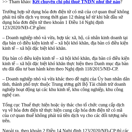
>> Tham khảo:
Kết chuyển chi phí thuế TNDN như thế nào
?
Trường hợp sử dụng hóa đơn điện tử có mã của cơ quan thuế không
phải trả tiền dịch vụ trong thời gian 12 tháng kể từ khi bắt đầu sử
dụng hóa đơn điện tử theo khoản 1 Điều 14 Nghị định
123/2020/NĐ-CP gồm:
– Doanh nghiệp nhỏ và vừa, hợp tác xã, hộ, cá nhân kinh doanh tại
địa bàn có điều kiện kinh tế – xã hội khó khăn, địa bàn có điều kiện
kinh tế – xã hội đặc biệt khó khăn.
Địa bàn có điều kiện kinh tế – xã hội khó khăn, địa bàn có điều kiện
kinh tế – xã hội đặc biệt khó khăn thực hiện theo Danh mục địa bàn
ưu đãi đầu tư ban hành kèm theo Nghị định 118/2015/NĐ-CP.
– Doanh nghiệp nhỏ và vừa khác theo đề nghị của Ủy ban nhân dân
tỉnh, thành phố trực thuộc Trung ương gửi Bộ Tài chính trừ doanh
nghiệp hoạt động tại các khu kinh tế, khu công nghiệp, khu công
nghệ cao.
Tổng cục Thuế thực hiện hoặc ủy thác cho tổ chức cung cấp dịch
vụ về hóa đơn điện tử thực hiện cung cấp hóa đơn điện tử có mã
của cơ quan thuế không phải trả tiền dịch vụ cho các đối tượng nêu
trên.
Ngoài ra, theo khoản 2 Điều 14 Nghị định 123/2020/NĐ-CP thì các