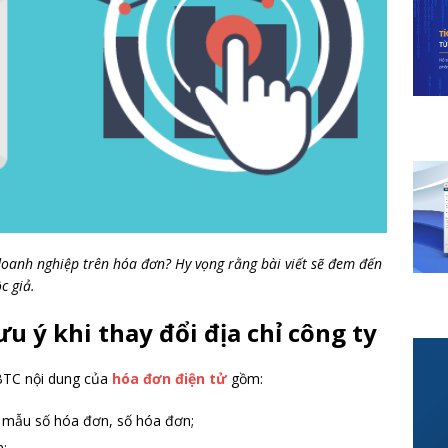
 doanh nghiệp trên hóa đơn? Hy vọng rằng bài viết sẽ đem đến
c giả.
ưu ý khi thay đổi địa chỉ công ty
BTC nội dung của
hóa đơn điện tử
gồm:
u mẫu số hóa đơn, số hóa đơn;
n;