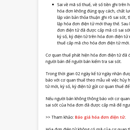
Sai về mã số thuế, về số tiền ghi trên 
hóa đơn không đúng quy cách, chất lư
lập văn bản thỏa thuận ghi rõ sai sót,
lập hóa đơn điện tử mới thay thế. Sau
đơn điện tử đã được cấp mã có sai sót
ký số, ký điện tử trên hóa đơn điện t
thuế cấp mã cho hóa đơn điện tử mới.
Cơ quan thuế phát hiện hóa đơn điện tử đã 
người bán để người bán kiểm tra sai sót.
Trong thời gian 02 ngày kể từ ngày nhận đư
báo với cơ quan thuế theo mẫu về việc hủy h
tử mới, ký số, ký điện tử gửi cơ quan thuế 
Nếu người bán không thông báo với cơ quan 
sai sót của hóa đơn đã được cấp mã để ngườ
>> Tham khảo:
Báo giá hóa đơn điện tử
.
Hóa đơn điện tử không có mã của cơ quan thu