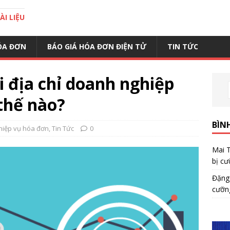
I LIỆU
ÓA ĐƠN
BÁO GIÁ HÓA ĐƠN ĐIỆN TỬ
TIN TỨC
 địa chỉ doanh nghiệp
thế nào?
BÌN
hiệp vụ hóa đơn
,
Tin Tức
0
Mai 
bị cư
Đặng
cưỡn