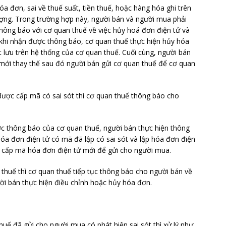
hóa đơn, sai về thuế suất, tiền thuế, hoặc hàng hóa ghi trên
ợng. Trong trường hợp này, người bán và người mua phải
 thông báo với cơ quan thuế về việc hủy hoá đơn điện tử và
 khi nhận được thông báo, cơ quan thuế thực hiện hủy hóa
 lưu trên hệ thống của cơ quan thuế. Cuối cùng, người bán
ử mới thay thế sau đó người bán gửi cơ quan thuế để cơ quan
được cấp mã có sai sót thì cơ quan thuế thông báo cho
ợc thông báo của cơ quan thuế, người bán thực hiện thông
óa đơn điện tử có mã đã lập có sai sót và lập hóa đơn điện
để cấp mã hóa đơn điện tử mới để gửi cho người mua.
thuế thì cơ quan thuế tiếp tục thông báo cho người bán về
i bán thực hiện điều chỉnh hoặc hủy hóa đơn.
ế đã gửi cho người mua có phát hiện sai sót thì xử lý như