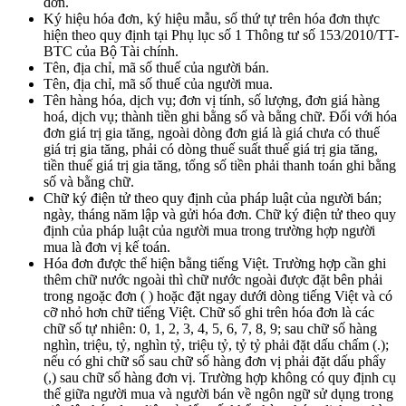
đơn.
Ký hiệu hóa đơn, ký hiệu mẫu, số thứ tự trên hóa đơn thực
hiện theo quy định tại Phụ lục số 1 Thông tư số 153/2010/TT-
BTC của Bộ Tài chính.
Tên, địa chỉ, mã số thuế của người bán.
Tên, địa chỉ, mã số thuế của người mua.
Tên hàng hóa, dịch vụ; đơn vị tính, số lượng, đơn giá hàng
hoá, dịch vụ; thành tiền ghi bằng số và bằng chữ. Đối với hóa
đơn giá trị gia tăng, ngoài dòng đơn giá là giá chưa có thuế
giá trị gia tăng, phải có dòng thuế suất thuế giá trị gia tăng,
tiền thuế giá trị gia tăng, tổng số tiền phải thanh toán ghi bằng
số và bằng chữ.
Chữ ký điện tử theo quy định của pháp luật của người bán;
ngày, tháng năm lập và gửi hóa đơn. Chữ ký điện tử theo quy
định của pháp luật của người mua trong trường hợp người
mua là đơn vị kế toán.
Hóa đơn được thể hiện bằng tiếng Việt. Trường hợp cần ghi
thêm chữ nước ngoài thì chữ nước ngoài được đặt bên phải
trong ngoặc đơn ( ) hoặc đặt ngay dưới dòng tiếng Việt và có
cỡ nhỏ hơn chữ tiếng Việt. Chữ số ghi trên hóa đơn là các
chữ số tự nhiên: 0, 1, 2, 3, 4, 5, 6, 7, 8, 9; sau chữ số hàng
nghìn, triệu, tỷ, nghìn tỷ, triệu tỷ, tỷ tỷ phải đặt dấu chấm (.);
nếu có ghi chữ số sau chữ số hàng đơn vị phải đặt dấu phẩy
(,) sau chữ số hàng đơn vị. Trường hợp không có quy định cụ
thể giữa người mua và người bán về ngôn ngữ sử dụng trong