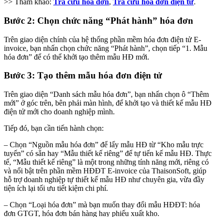
>> Tham khảo:
Tra cứu hóa đơn
,
Tra cứu hóa đơn điện tử
.
Bước 2: Chọn chức năng “Phát hành” hóa đơn
Trên giao diện chính của hệ thống phần mềm hóa đơn điện tử E-
invoice, bạn nhấn chọn chức năng “Phát hành”, chọn tiếp “1. Mẫu
hóa đơn” để có thể khởi tạo thêm mẫu HĐ mới.
Bước 3: Tạo thêm mẫu hóa đơn điện tử
Trên giao diện “Danh sách mẫu hóa đơn”, bạn nhấn chọn ô “Thêm
mới” ở góc trên, bên phải màn hình, để khởi tạo và thiết kế mẫu HĐ
điện tử mới cho doanh nghiệp mình.
Tiếp đó, bạn cần tiến hành chọn:
– Chọn “Nguồn mẫu hóa đơn” để lấy mẫu HĐ từ “Kho mẫu trực
tuyến” có sẵn hay “Mẫu thiết kế riêng” để tự tiến kế mẫu HĐ. Thực
tế, “Mẫu thiết kế riêng” là một trong những tính năng mới, riêng có
và nổi bật trên phần mềm HĐĐT E-invoice của ThaisonSoft, giúp
hỗ trợ doanh nghiệp tự thiết kế mẫu HĐ như chuyên gia, vừa đầy
tiện ích lại tối ưu tiết kiệm chi phí.
– Chọn “Loại hóa đơn” mà bạn muốn thay đổi mẫu HĐĐT: hóa
đơn GTGT, hóa đơn bán hàng hay phiếu xuất kho.