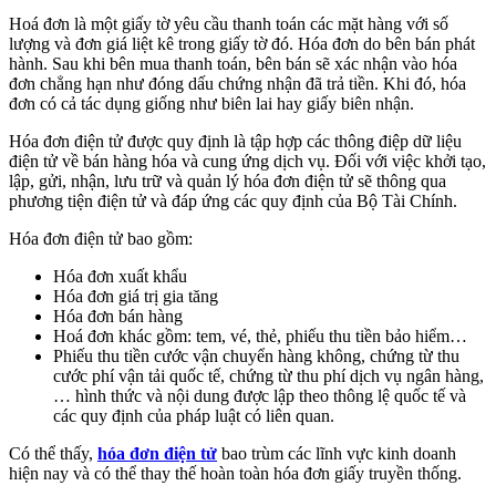
Hoá đơn là một giấy tờ yêu cầu thanh toán các mặt hàng với số
lượng và đơn giá liệt kê trong giấy tờ đó. Hóa đơn do bên bán phát
hành. Sau khi bên mua thanh toán, bên bán sẽ xác nhận vào hóa
đơn chẳng hạn như đóng dấu chứng nhận đã trả tiền. Khi đó, hóa
đơn có cả tác dụng giống như biên lai hay giấy biên nhận.
Hóa đơn điện tử được quy định là tập hợp các thông điệp dữ liệu
điện tử về bán hàng hóa và cung ứng dịch vụ. Đối với việc khởi tạo,
lập, gửi, nhận, lưu trữ và quản lý hóa đơn điện tử sẽ thông qua
phương tiện điện tử và đáp ứng các quy định của Bộ Tài Chính.
Hóa đơn điện tử bao gồm:
Hóa đơn xuất khẩu
Hóa đơn giá trị gia tăng
Hóa đơn bán hàng
Hoá đơn khác gồm: tem, vé, thẻ, phiếu thu tiền bảo hiểm…
Phiếu thu tiền cước vận chuyển hàng không, chứng từ thu
cước phí vận tải quốc tế, chứng từ thu phí dịch vụ ngân hàng,
… hình thức và nội dung được lập theo thông lệ quốc tế và
các quy định của pháp luật có liên quan.
Có thể thấy,
hóa đơn điện tử
bao trùm các lĩnh vực kinh doanh
hiện nay và có thể thay thế hoàn toàn hóa đơn giấy truyền thống.