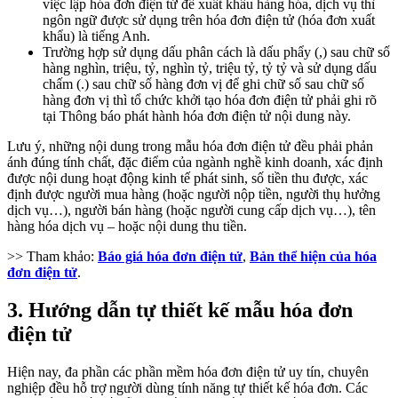
việc lập hóa đơn điện tử để xuất khẩu hàng hóa, dịch vụ thì
ngôn ngữ được sử dụng trên hóa đơn điện tử (hóa đơn xuất
khẩu) là tiếng Anh.
Trường hợp sử dụng dấu phân cách là dấu phẩy (,) sau chữ số
hàng nghìn, triệu, tỷ, nghìn tỷ, triệu tỷ, tỷ tỷ và sử dụng dấu
chấm (.) sau chữ số hàng đơn vị để ghi chữ số sau chữ số
hàng đơn vị thì tổ chức khởi tạo hóa đơn điện tử phải ghi rõ
tại Thông báo phát hành hóa đơn điện tử nội dung này.
Lưu ý, những nội dung trong mẫu hóa đơn điện tử đều phải phản
ánh đúng tính chất, đặc điểm của ngành nghề kinh doanh, xác định
được nội dung hoạt động kinh tế phát sinh, số tiền thu được, xác
định được người mua hàng (hoặc người nộp tiền, người thụ hưởng
dịch vụ…), người bán hàng (hoặc người cung cấp dịch vụ…), tên
hàng hóa dịch vụ – hoặc nội dung thu tiền.
>> Tham khảo:
Báo giá hóa đơn điện tử
,
Bản thể hiện của hóa
đơn điện tử
.
3. Hướng dẫn tự thiết kế mẫu hóa đơn
điện tử
Hiện nay, đa phần các phần mềm hóa đơn điện tử uy tín, chuyên
nghiệp đều hỗ trợ người dùng tính năng tự thiết kế hóa đơn. Các