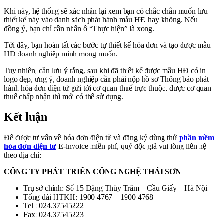
Khi này, hệ thống sẽ xác nhận lại xem bạn có chắc chắn muốn lưu
thiết kế này vào danh sách phát hành mẫu HĐ hay không. Nếu
đồng ý, bạn chỉ cần nhấn ô “Thực hiện” là xong.
Tới đây, bạn hoàn tất các bước tự thiết kế hóa đơn và tạo được mẫu
HĐ doanh nghiệp mình mong muốn.
Tuy nhiên, cần lưu ý rằng, sau khi đã thiết kế được mẫu HĐ có in
logo đẹp, ưng ý, doanh nghiệp cần phải nộp hồ sơ Thông báo phát
hành hóa đơn điện tử gửi tới cơ quan thuế trực thuộc, được cơ quan
thuế chấp nhận thì mới có thể sử dụng.
Kết luận
Để được tư vấn về hóa đơn điện tử và đăng ký dùng thử
phần mềm
hóa đơn diện tử
E-invoice miễn phí, quý độc giả vui lòng liên hệ
theo địa chỉ:
CÔNG TY PHÁT TRIỂN CÔNG NGHỆ THÁI SƠN
Trụ sở chính: Số 15 Đặng Thùy Trâm – Cầu Giấy – Hà Nội
Tổng đài HTKH: 1900 4767 – 1900 4768
Tel : 024.37545222
Fax: 024.37545223