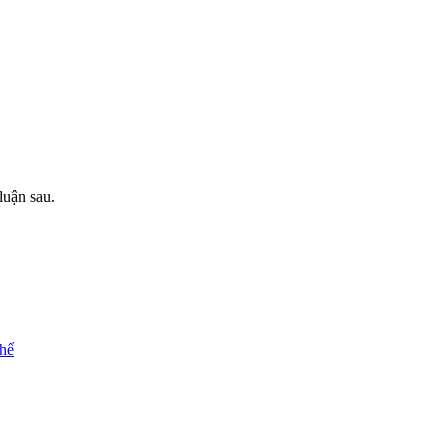
luận sau.
chế