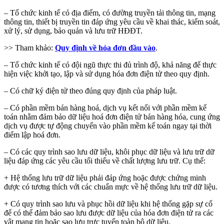
– Tổ chức kinh tế có địa điểm, có đường truyền tải thông tin, mạng
thông tin, thiết bị truyền tin đáp ứng yêu cầu về khai thác, kiểm soát,
xử lý, sử dụng, bảo quản và lưu trữ HĐĐT.
>> Tham khảo:
Quy định về hóa đơn đầu vào
.
– Tổ chức kinh tế có đội ngũ thực thi đủ trình độ, khả năng để thực
hiện việc khởi tạo, lập và sử dụng hóa đơn điện tử theo quy định.
– Có chữ ký điện tử theo đúng quy định của pháp luật.
– Có phần mềm bán hàng hoá, dịch vụ kết nối với phần mềm kế
toán nhằm đảm bảo dữ liệu hoá đơn điện tử bán hàng hóa, cung ứng
dịch vụ được tự động chuyển vào phần mềm kế toán ngay tại thời
điểm lập hoá đơn.
– Có các quy trình sao lưu dữ liệu, khôi phục dữ liệu và lưu trữ dữ
liệu đáp ứng các yêu cầu tối thiểu về chất lượng lưu trữ. Cụ thể:
+ Hệ thống lưu trữ dữ liệu phải đáp ứng hoặc được chứng minh
được có tương thích với các chuẩn mực về hệ thống lưu trữ dữ liệu.
+ Có quy trình sao lưu và phục hồi dữ liệu khi hệ thống gặp sự cố
để có thể đảm bảo sao lưu được dữ liệu của hóa đơn điện tử ra các
vật mang tin hoặc sao lưu trực tuyến toàn bộ dữ liệu.