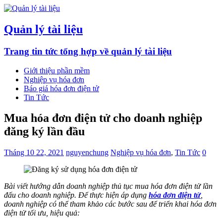
Quản lý tài liệu
Trang tin tức tổng hợp về quản lý tài liệu
Giới thiệu phần mềm
Nghiệp vụ hóa đơn
Báo giá hóa đơn điện tử
Tin Tức
Mua hóa đơn điện tử cho doanh nghiệp
đăng ký lần đầu
Tháng 10 22, 2021
nguyenchung
Nghiệp vụ hóa đơn
,
Tin Tức
0
Bài viết hướng dẫn doanh nghiệp thủ tục mua hóa đơn điện tử lần
đấu cho doanh nghiệp. Để thực hiện áp dụng
hóa đơn điện tử
,
doanh nghiệp có thể tham khảo các bước sau để triển khai hóa đơn
điện tử tối ưu, hiệu quả: