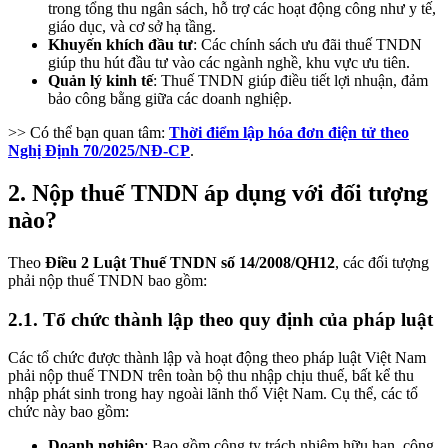
trong tổng thu ngân sách, hỗ trợ các hoạt động công như y tế,
giáo dục, và cơ sở hạ tầng.
Khuyến khích đầu tư
: Các chính sách ưu đãi thuế TNDN
giúp thu hút đầu tư vào các ngành nghề, khu vực ưu tiên.
Quản lý kinh tế
: Thuế TNDN giúp điều tiết lợi nhuận, đảm
bảo công bằng giữa các doanh nghiệp.
>> Có thể bạn quan tâm:
Thời điểm lập hóa đơn điện tử theo
Nghị Định 70/2025/NĐ-CP
.
2. Nộp thuế TNDN áp dụng với đối tượng
nào?
Theo
Điều 2 Luật Thuế TNDN số 14/2008/QH12
, các đối tượng
phải nộp thuế TNDN bao gồm:
2.1. Tổ chức thành lập theo quy định của pháp luật
Các tổ chức được thành lập và hoạt động theo pháp luật Việt Nam
phải nộp thuế TNDN trên toàn bộ thu nhập chịu thuế, bất kể thu
nhập phát sinh trong hay ngoài lãnh thổ Việt Nam. Cụ thể, các tổ
chức này bao gồm:
Doanh nghiệp
: Bao gồm công ty trách nhiệm hữu hạn, công