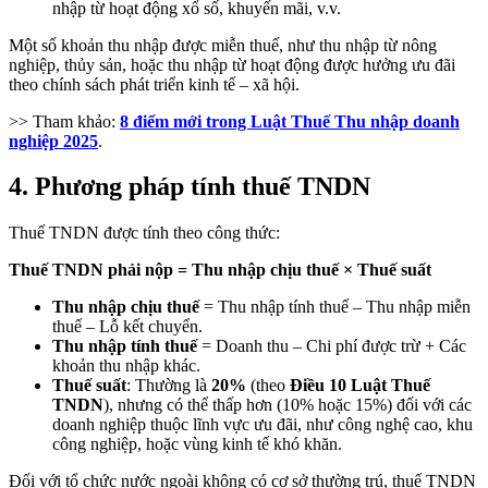
nhập từ hoạt động xổ số, khuyến mãi, v.v.
Một số khoản thu nhập được miễn thuế, như thu nhập từ nông
nghiệp, thủy sản, hoặc thu nhập từ hoạt động được hưởng ưu đãi
theo chính sách phát triển kinh tế – xã hội.
>> Tham khảo:
8 điểm mới trong Luật Thuế Thu nhập doanh
nghiệp 2025
.
4. Phương pháp tính thuế TNDN
Thuế TNDN được tính theo công thức:
Thuế TNDN phải nộp = Thu nhập chịu thuế × Thuế suất
Thu nhập chịu thuế
= Thu nhập tính thuế – Thu nhập miễn
thuế – Lỗ kết chuyển.
Thu nhập tính thuế
= Doanh thu – Chi phí được trừ + Các
khoản thu nhập khác.
Thuế suất
: Thường là
20%
(theo
Điều 10 Luật Thuế
TNDN
), nhưng có thể thấp hơn (10% hoặc 15%) đối với các
doanh nghiệp thuộc lĩnh vực ưu đãi, như công nghệ cao, khu
công nghiệp, hoặc vùng kinh tế khó khăn.
Đối với tổ chức nước ngoài không có cơ sở thường trú, thuế TNDN