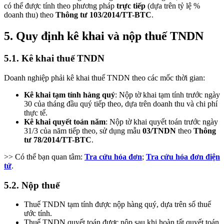
có thể được tính theo phương pháp
trực tiếp
(dựa trên tỷ lệ %
doanh thu) theo
Thông tư 103/2014/TT-BTC
.
5. Quy định kê khai và nộp thuế TNDN
5.1. Kê khai thuế TNDN
Doanh nghiệp phải kê khai thuế TNDN theo các mốc thời gian:
Kê khai tạm tính hàng quý
: Nộp tờ khai tạm tính trước ngày
30 của tháng đầu quý tiếp theo, dựa trên doanh thu và chi phí
thực tế.
Kê khai quyết toán năm
: Nộp tờ khai quyết toán trước ngày
31/3 của năm tiếp theo, sử dụng mẫu
03/TNDN
theo
Thông
tư 78/2014/TT-BTC
.
>> Có thể bạn quan tâm:
Tra cứu hóa đơn
;
Tra cứu hóa đơn điện
tử
.
5.2. Nộp thuế
Thuế TNDN tạm tính được nộp hàng quý, dựa trên số thuế
ước tính.
Thuế TNDN quyết toán được nộp sau khi hoàn tất quyết toán