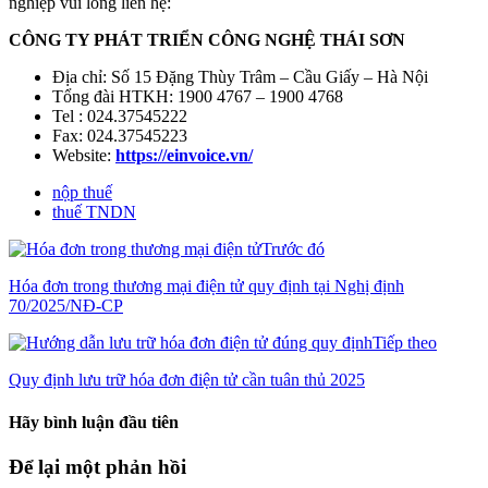
nghiệp vui lòng liên hệ:
CÔNG TY PHÁT TRIỂN CÔNG NGHỆ THÁI SƠN
Địa chỉ: Số 15 Đặng Thùy Trâm – Cầu Giấy – Hà Nội
Tổng đài HTKH: 1900 4767 – 1900 4768
Tel : 024.37545222
Fax: 024.37545223
Website:
https://einvoice.vn/
nộp thuế
thuế TNDN
Trước đó
Hóa đơn trong thương mại điện tử quy định tại Nghị định
70/2025/NĐ-CP
Tiếp theo
Quy định lưu trữ hóa đơn điện tử cần tuân thủ 2025
Hãy bình luận đầu tiên
Để lại một phản hồi