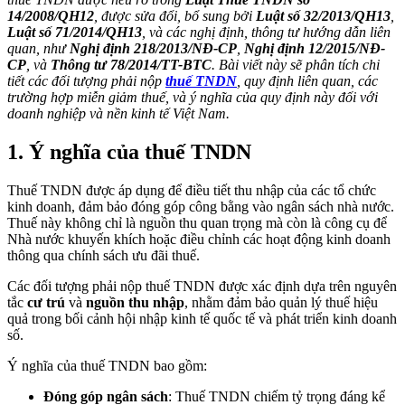
14/2008/QH12
, được sửa đổi, bổ sung bởi
Luật số 32/2013/QH13
,
Luật số 71/2014/QH13
, và các nghị định, thông tư hướng dẫn liên
quan, như
Nghị định 218/2013/NĐ-CP
,
Nghị định 12/2015/NĐ-
CP
, và
Thông tư 78/2014/TT-BTC
. Bài viết này sẽ phân tích chi
tiết các đối tượng phải nộp
thuế TNDN
, quy định liên quan, các
trường hợp miễn giảm thuế, và ý nghĩa của quy định này đối với
doanh nghiệp và nền kinh tế Việt Nam.
1. Ý nghĩa của thuế TNDN
Thuế TNDN được áp dụng để điều tiết thu nhập của các tổ chức
kinh doanh, đảm bảo đóng góp công bằng vào ngân sách nhà nước.
Thuế này không chỉ là nguồn thu quan trọng mà còn là công cụ để
Nhà nước khuyến khích hoặc điều chỉnh các hoạt động kinh doanh
thông qua chính sách ưu đãi thuế.
Các đối tượng phải nộp thuế TNDN được xác định dựa trên nguyên
tắc
cư trú
và
nguồn thu nhập
, nhằm đảm bảo quản lý thuế hiệu
quả trong bối cảnh hội nhập kinh tế quốc tế và phát triển kinh doanh
số.
Ý nghĩa của thuế TNDN bao gồm:
Đóng góp ngân sách
: Thuế TNDN chiếm tỷ trọng đáng kể