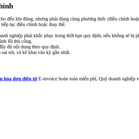
chỉnh
 cho đến khi đúng, nhưng phải dùng cùng phương thức (điều chỉnh hoặc 
iếp tục điều chỉnh hoặc thay thế.
nh nghiệp phải khắc phục trong thời hạn quy định, nếu không sẽ bị ph
nh lỗi thủ công.
 đầy đủ nội dung theo quy định.
sai sót, và kê khai vào kỳ gần nhất.
 hóa đơn điện tử
E-invoice hoàn toàn miễn phí, Quý doanh nghiệp vu