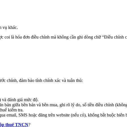
h vụ khác.
c coi là hóa đơn điều chỉnh mà không cần ghi dòng chữ “Điều chỉnh
ớc chính, đảm bảo tính chính xác và tuân thủ:
v.) và đánh giá mức độ.
ăn bản giữa bên bán và bên mua, ghi rõ lý do, số tiền điều chỉnh (kh
thuế kiểm tra.
ua email, SMS hoặc đăng trên website (nếu có), không bắt buộc biên 
 nộp thuế TNCN
?