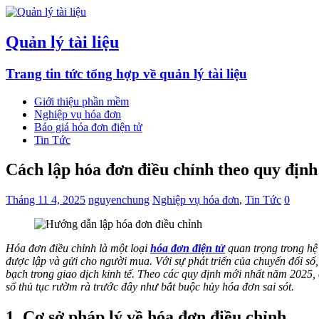
Quản lý tài liệu
Trang tin tức tổng hợp về quản lý tài liệu
Giới thiệu phần mềm
Nghiệp vụ hóa đơn
Báo giá hóa đơn điện tử
Tin Tức
Cách lập hóa đơn điều chỉnh theo quy định
Tháng 11 4, 2025
nguyenchung
Nghiệp vụ hóa đơn
,
Tin Tức
0
Hóa đơn điều chỉnh là một loại
hóa đơn điện tử
quan trọng trong hệ 
được lập và gửi cho người mua. Với sự phát triển của chuyển đổi số,
bạch trong giao dịch kinh tế. Theo các quy định mới nhất năm 2025, 
số thủ tục rườm rà trước đây như bắt buộc hủy hóa đơn sai sót.
1. Cơ sở pháp lý về hóa đơn điều chỉnh