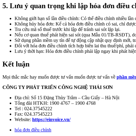
5. Lưu ý quan trọng khi lập hóa đơn điều 
Không giới hạn số lần điều chỉnh: Có thể điều chỉnh nhiều lần
Không hủy hóa đơn: Kể cả hóa đơn điều chỉnh có sai, chỉ được t
Tra cứu mã số thuế trước khi lập để tránh sai sót lặp lại.
Nếu cơ quan thuế phát hiện sai sót (qua Mẫu 01/TB-RSĐT), doa
Sử dụng phần mềm uy tín để tự động cập nhật quy định mới, trá
Đối với hóa đơn điều chỉnh tích hợp biên lai thu thuế/phí, phải
Lưu ý thời hạn: Hóa đơn điều chỉnh phải lập ngay khi phát hiện 
Kết luận
Mọi thắc mắc hay muốn được tư vấn muốn được tư vấn về
phần mềm
CÔNG TY PHÁT TRIỂN CÔNG NGHỆ THÁI SƠN
Địa chỉ: Số 15 Đặng Thùy Trâm – Cầu Giấy – Hà Nội
Tổng đài HTKH: 1900 4767 – 1900 4768
Tel : 024.37545222
Fax: 024.37545223
Website:
https://einvoice.vn/
hóa đơn điều chỉnh