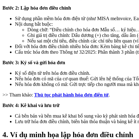
Bước 2: Lập hóa đơn điều chỉnh
Sử dụng phần mềm hóa đơn điện tử (như MISA meInvoice, Eas
Nội dung bắt buộc:
Dòng chữ: “Điều chỉnh cho hóa đơn Mẫu số… ký hiệ
Ghi giá trị điều chỉnh: Dấu dương (+) cho tăng, dấu âm (
Nếu sai một chỉ tiêu, điều chỉnh các chỉ tiêu liên quan (ví
Đối với hóa đơn điều chỉnh nhiều hóa đơn: Kèm bảng kê chi ti
Cấu trúc hóa đơn theo Thông tư 32/2025: Phân thành 3 phần (ti
Bước 3: Ký số và gửi hóa đơn
Ký số điện tử trên hóa đơn điều chỉnh.
Nếu hóa đơn có mã của cơ quan thuế: Gửi lên hệ thống của T
Nếu hóa đơn không có mã: Gửi trực tiếp cho người mua mà kh
>> Tham khảo:
Thủ tục phát hành hóa đơn điện tử
.
Bước 4: Kê khai và lưu trữ
Cả bên bán và bên mua kê khai bổ sung vào kỳ phát sinh hóa đ
Lưu trữ hóa đơn điều chỉnh, biên bản thỏa thuận và bảng kê ít 
4. Ví dụ minh họa lập hóa đơn điều chỉnh