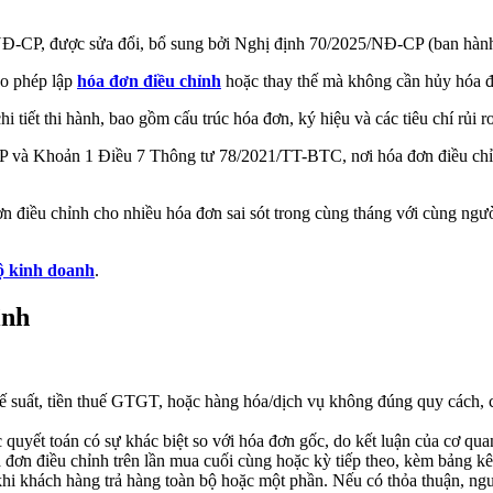
Đ-CP, được sửa đổi, bổ sung bởi Nghị định 70/2025/NĐ-CP (ban hành 
ho phép lập
hóa đơn điều chỉnh
hoặc thay thế mà không cần hủy hóa đ
t thi hành, bao gồm cấu trúc hóa đơn, ký hiệu và các tiêu chí rủi ro, 
à Khoản 1 Điều 7 Thông tư 78/2021/TT-BTC, nơi hóa đơn điều chỉnh ch
điều chỉnh cho nhiều hóa đơn sai sót trong cùng tháng với cùng người
hộ kinh doanh
.
ỉnh
huế suất, tiền thuế GTGT, hoặc hàng hóa/dịch vụ không đúng quy cách, 
c quyết toán có sự khác biệt so với hóa đơn gốc, do kết luận của cơ qu
 đơn điều chỉnh trên lần mua cuối cùng hoặc kỳ tiếp theo, kèm bảng kê c
hi khách hàng trả hàng toàn bộ hoặc một phần. Nếu có thỏa thuận, người