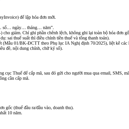
yInvoice) để lập hóa đơn mới.
u… số… ngày… tháng… năm”.
-) cho giảm. Chỉ ghi phần chênh lệch, không ghi lại toàn bộ hóa đơn gố
 dụ: sai thuế suất thì điều chỉnh tiền thuế và tổng thanh toán).
ết (Mẫu 01/BK-ĐCTT theo Phụ lục IA Nghị định 70/2025), liệt kê các h
êu đề, nội dung chính, chữ ký số).
ổng cục Thuế để cấp mã, sau đó gửi cho người mua qua email, SMS, m
ông cần cấp mã.
ơn gốc (thuế đầu ra/đầu vào, doanh thu).
nhất 10 năm.