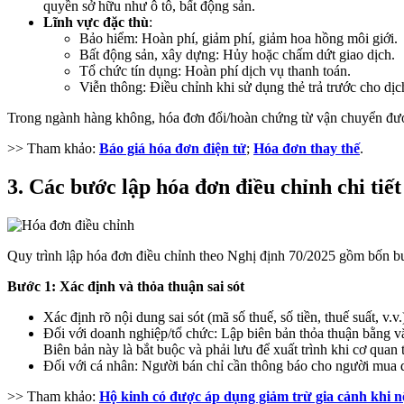
quyền sở hữu như ô tô, bất động sản.
Lĩnh vực đặc thù
:
Bảo hiểm: Hoàn phí, giảm phí, giảm hoa hồng môi giới.
Bất động sản, xây dựng: Hủy hoặc chấm dứt giao dịch.
Tổ chức tín dụng: Hoàn phí dịch vụ thanh toán.
Viễn thông: Điều chỉnh khi sử dụng thẻ trả trước cho dịc
Trong ngành hàng không, hóa đơn đổi/hoàn chứng từ vận chuyển đượ
>> Tham khảo:
Báo giá hóa đơn điện tử
;
Hóa đơn thay thế
.
3. Các bước lập hóa đơn điều chỉnh chi tiết
Quy trình lập hóa đơn điều chỉnh theo Nghị định 70/2025 gồm bốn bư
Bước 1: Xác định và thỏa thuận sai sót
Xác định rõ nội dung sai sót (mã số thuế, số tiền, thuế suất, v.
Đối với doanh nghiệp/tổ chức: Lập biên bản thỏa thuận bằng v
Biên bản này là bắt buộc và phải lưu để xuất trình khi cơ quan 
Đối với cá nhân: Người bán chỉ cần thông báo cho người mua q
>> Tham khảo:
Hộ kinh có được áp dụng giảm trừ gia cảnh khi