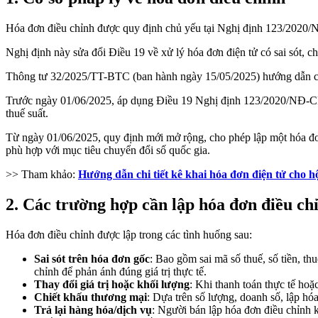
Hóa đơn điều chỉnh được quy định chủ yếu tại Nghị định 123/2020/N
Nghị định này sửa đổi Điều 19 về xử lý hóa đơn điện tử có sai sót, c
Thông tư 32/2025/TT-BTC (ban hành ngày 15/05/2025) hướng dẫn chi tiế
Trước ngày 01/06/2025, áp dụng Điều 19 Nghị định 123/2020/NĐ-CP v
thuế suất.
Từ ngày 01/06/2025, quy định mới mở rộng, cho phép lập một hóa đơn 
phù hợp với mục tiêu chuyển đổi số quốc gia.
>> Tham khảo:
Hướng dẫn chi tiết kê khai hóa đơn điện tử cho 
2. Các trường hợp cần lập hóa đơn điều ch
Hóa đơn điều chỉnh được lập trong các tình huống sau:
Sai sót trên hóa đơn gốc
: Bao gồm sai mã số thuế, số tiền, t
chỉnh để phản ánh đúng giá trị thực tế.
Thay đổi giá trị hoặc khối lượng
: Khi thanh toán thực tế hoặ
Chiết khấu thương mại
: Dựa trên số lượng, doanh số, lập hóa
Trả lại hàng hóa/dịch vụ
: Người bán lập hóa đơn điều chỉnh k