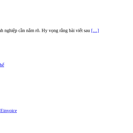
h nghiệp cần nắm rõ. Hy vọng rằng bài viết sau
[…]
chế
 Einvoice