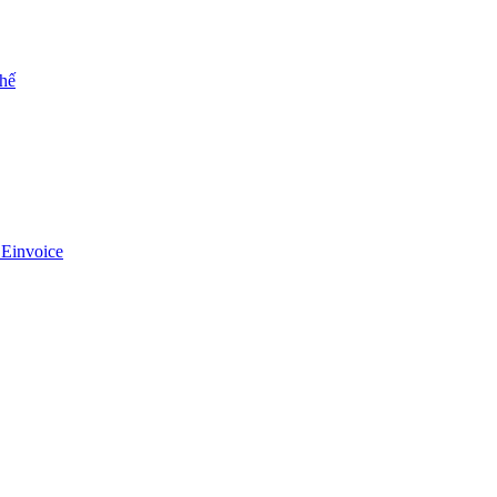
chế
 Einvoice