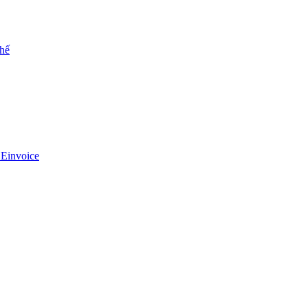
chế
 Einvoice