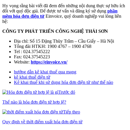
Hy vọng rằng bài viết đã đem đến những nội dung thực sự hữu ích
đối với quý độc giả. Để được tư vấn và đăng ký sử dụng
phần
mềm hóa đơn điện tử
Einvoice, quý doanh nghiệp vui lòng liên
hệ:
CÔNG TY PHÁT TRIỂN CÔNG NGHỆ THÁI SƠN
Địa chỉ: Số 15 Đặng Thùy Trâm – Cầu Giấy – Hà Nội
Tổng đài HTKH: 1900 4767 – 1900 4768
Tel : 024.37545222
Fax: 024.37545223
Website:
https://einvoice.vn/
hướng dẫn kê khai thuế qua mạng
kê khai thuế điện tử
Kê khai thuế khi sử dụng hóa đơn điện tử như thế nào
Trước đó
Thế nào là hóa đơn điện tử hợp lệ?
Tiếp theo
Quy định về thời điểm xuất hóa đơn điện tử