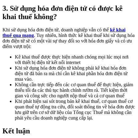
3. Sử dụng hóa đơn điện tử có được kê
khai thuế không?
Khi sử dụng hóa đơn điện tử, doanh nghiệp vẫn có thể
kê khai
thuế qua mạng
. Tuy nhiên, hình thức kê khai thuế khi sử dụng hóa
đơn điện tử sẽ có một vài sự thay đổi so với hóa đơn giấy và có ưu
điểm vượt trội:
Kê khai thuế được thực hiện nhanh chóng mọi lúc mọi nơi
với thiết bị điện tử kết nối internet
Khi sử dụng hóa đơn điện tử không phải kê khai hóa đơn
điện tử đã bán ra mà chỉ cần kê khai phần hóa đơn điện tử
mua vào.
Không cần trực tiếp đến các cơ quan thuế để thực hiện, giảm
thiểu tối đa các thủ tục hành chính rườm rà. Tiết kiệm thời
gian và công sức cho người nộp thuế và cả cơ quan thuế
Khi phát hiện sai sót trong bản kê khai thuế, cơ quan thuế cơ
quan thuế tự động tra cứu, đối soát thông tin về hóa đơn được
lưu giữ trên cơ sở dữ liệu của Tổng cục Thuế mà không cần
phải yêu cầu doanh nghiệp cung cấp lại.
Kết luận