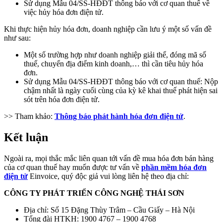
Sử dụng Mẫu 04/SS-HĐĐT thông báo với cơ quan thuế về
việc hủy hóa đơn điện tử.
Khi thực hiện hủy hóa đơn, doanh nghiệp cần lưu ý một số vấn đề
như sau:
Một số trường hợp như doanh nghiệp giải thể, đóng mã số
thuế, chuyển địa điểm kinh doanh,… thì cần tiêu hủy hóa
đơn.
Sử dụng Mẫu 04/SS-HĐĐT thông báo với cơ quan thuế: Nộp
chậm nhất là ngày cuối cùng của kỳ kê khai thuế phát hiện sai
sót trên hóa đơn điện tử.
>> Tham khảo:
Thông báo phát hành hóa đơn điện tử
.
Kết luận
Ngoài ra, mọi thắc mắc liên quan tới vấn đề mua hóa đơn bán hàng
của cơ quan thuế hay muốn được tư vấn về
phần mềm hóa đơn
điện tử
Einvoice, quý độc giả vui lòng liên hệ theo địa chỉ:
CÔNG TY PHÁT TRIỂN CÔNG NGHỆ THÁI SƠN
Địa chỉ: Số 15 Đặng Thùy Trâm – Cầu Giấy – Hà Nội
Tổng đài HTKH: 1900 4767 – 1900 4768