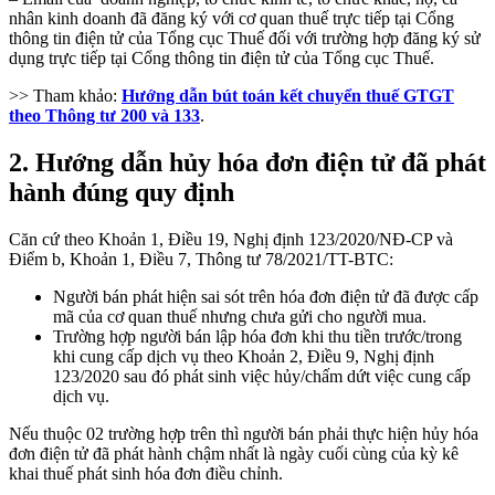
nhân kinh doanh đã đăng ký với cơ quan thuế trực tiếp tại Cổng
thông tin điện tử của Tổng cục Thuế đối với trường hợp đăng ký sử
dụng trực tiếp tại Cổng thông tin điện tử của Tổng cục Thuế.
>> Tham khảo:
Hướng dẫn bút toán kết chuyển thuế GTGT
theo Thông tư 200 và 133
.
2. Hướng dẫn hủy hóa đơn điện tử đã phát
hành đúng quy định
Căn cứ theo Khoản 1, Điều 19, Nghị định 123/2020/NĐ-CP và
Điểm b, Khoản 1, Điều 7, Thông tư 78/2021/TT-BTC:
Người bán phát hiện sai sót trên hóa đơn điện tử đã được cấp
mã của cơ quan thuế nhưng chưa gửi cho người mua.
Trường hợp người bán lập hóa đơn khi thu tiền trước/trong
khi cung cấp dịch vụ theo Khoản 2, Điều 9, Nghị định
123/2020 sau đó phát sinh việc hủy/chấm dứt việc cung cấp
dịch vụ.
Nếu thuộc 02 trường hợp trên thì người bán phải thực hiện hủy hóa
đơn điện tử đã phát hành chậm nhất là ngày cuối cùng của kỳ kê
khai thuế phát sinh hóa đơn điều chỉnh.