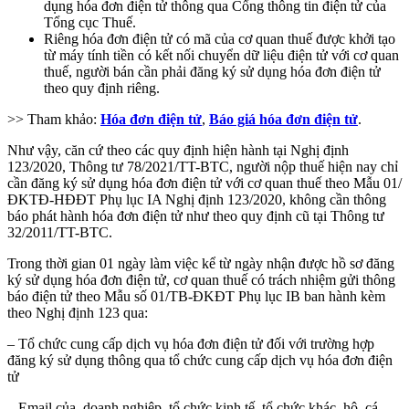
dụng hóa đơn điện tử thông qua Cổng thông tin điện tử của
Tổng cục Thuế.
Riêng hóa đơn điện tử có mã của cơ quan thuế được khởi tạo
từ máy tính tiền có kết nối chuyển dữ liệu điện tử với cơ quan
thuế, người bán cần phải đăng ký sử dụng hóa đơn điện tử
theo quy định riêng.
>> Tham khảo:
Hóa đơn điện tử
,
Báo giá hóa đơn điện tử
.
Như vậy, căn cứ theo các quy định hiện hành tại Nghị định
123/2020, Thông tư 78/2021/TT-BTC, người nộp thuế hiện nay chỉ
cần đăng ký sử dụng hóa đơn điện tử với cơ quan thuế theo Mẫu 01/
ĐKTĐ-HĐĐT Phụ lục IA Nghị định 123/2020, không cần thông
báo phát hành hóa đơn điện tử như theo quy định cũ tại Thông tư
32/2011/TT-BTC.
Trong thời gian 01 ngày làm việc kể từ ngày nhận được hồ sơ đăng
ký sử dụng hóa đơn điện tử, cơ quan thuế có trách nhiệm gửi thông
báo điện tử theo Mẫu số 01/TB-ĐKĐT Phụ lục IB ban hành kèm
theo Nghị định 123 qua:
– Tổ chức cung cấp dịch vụ hóa đơn điện tử đối với trường hợp
đăng ký sử dụng thông qua tổ chức cung cấp dịch vụ hóa đơn điện
tử
– Email của doanh nghiệp, tổ chức kinh tế, tổ chức khác, hộ, cá