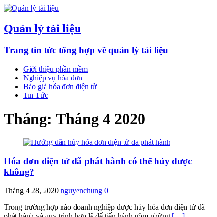
Quản lý tài liệu
Trang tin tức tổng hợp về quản lý tài liệu
Giới thiệu phần mềm
Nghiệp vụ hóa đơn
Báo giá hóa đơn điện tử
Tin Tức
Tháng:
Tháng 4 2020
Hóa đơn điện tử đã phát hành có thể hủy được
không?
Tháng 4 28, 2020
nguyenchung
0
Trong trường hợp nào doanh nghiệp được hủy hóa đơn điện tử đã
phát hành và quy trình hợp lệ để tiến hành gồm những
[…]