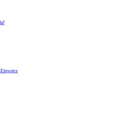
chế
 Einvoice