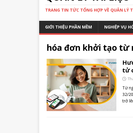
TRANG TIN TỨC TỔNG HỢP VỀ QUẢN LÝ TÀ
GIỚI THIỆU PHẦN MỀM
NGHIỆP VỤ H
hóa đơn khởi tạo từ 
Hướ
tử 
Th
Từ ng
32/20
trở l