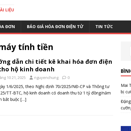
I LIỆU
ÓA ĐƠN
BÁO GIÁ HÓA ĐƠN ĐIỆN TỬ
TIN TỨC
máy tính tiền
ng dẫn chi tiết kê khai hóa đơn điện
cho hộ kinh doanh
BÌN
áng 10 21, 2025
nguyenchung
0
Mai 
ày 1/6/2025, theo Nghị định 70/2025/NĐ-CP và Thông tư
bị cư
25/TT-BTC, hộ kinh doanh có doanh thu từ 1 tỷ đồng/năm
ên bắt buộc
[…]
Đặng
cưỡn