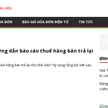
I LIỆU
ÓA ĐƠN
BÁO GIÁ HÓA ĐƠN ĐIỆN TỬ
TIN TỨC
ng dẫn báo cáo thuế hàng bán trả lại
BÌN
ới hàng bán trả lại như thế nào? Hy vọng rằng bài viết sau
Mai 
bị cư
Đặng
cưỡn