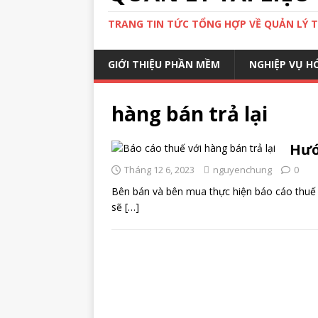
TRANG TIN TỨC TỔNG HỢP VỀ QUẢN LÝ TÀ
GIỚI THIỆU PHẦN MỀM
NGHIỆP VỤ H
hàng bán trả lại
Hướ
Tháng 12 6, 2023
nguyenchung
0
Bên bán và bên mua thực hiện báo cáo thuế v
sẽ
[…]